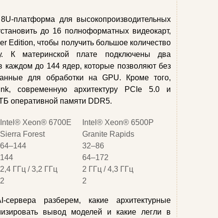
8U-платформа для высокопроизводительных
становить до 16 полноформатных видеокарт,
r Edition, чтобы получить большое количество
. К материнской плате подключены два
 в каждом до 144 ядер, которые позволяют без
данные для обработки на GPU. Кроме того,
ink, современную архитектуру PCIe 5.0 и
 ТБ оперативной памяти DDR5.
Intel® Xeon® 6700E
Intel® Xeon® 6500P
Sierra Forest
Granite Rapids
64–144
32–86
144
64–172
2,4 ГГц / 3,2 ГГц
2 ГГц / 4,3 ГГц
2
2
-сервера разберем, какие архитектурные
изировать вывод моделей и какие легли в