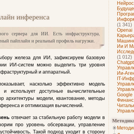
Нейрос
Будуще
Програ
плайн инференса
Информ
(1 341)
Openai
ного сервера для ИИ. Есть инфраструктура,
Карьера
етный пайплайн и реальный профиль нагрузки.
Машин
Ии И М
Исслед
(1 012)
ыбору железа для ИИ, зафиксируем базовую
Chatgpt
нии ИИ-систем можно выделить три уровня
Управл
нфраструктурный и аппаратный.
Ии-Аге
IT-Инф
казывает, насколько эффективно модель
Управл
Управл
у и использует доступные вычислительные
Google
р архитектуры модели, квантование, методы
Финанс
нференса и оптимизация вычислений.
Читаль
Управл
вень
отвечает за стабильную работу модели в
Методик
ворим про уровень обсервации, управление
Методи
стойчивость. Такой подход уходит в сторону