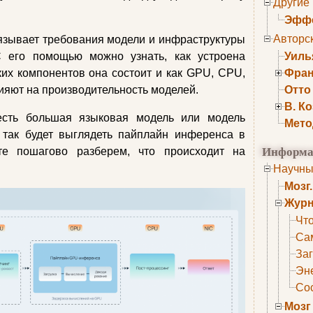
Другие
Эффе
Авторс
зывает требования модели и инфраструктуры
 его помощью можно узнать, как устроена
Уиль
ких компонентов она состоит и как GPU, CPU,
Фран
лияют на производительность моделей.
Отто
В. К
есть большая языковая модель или модель
Мето
 так будет выглядеть пайплайн инференса в
Информа
те пошагово разберем, что происходит на
Научны
Мозг
Журн
Что
Са
Заг
Эне
Сос
Мозг