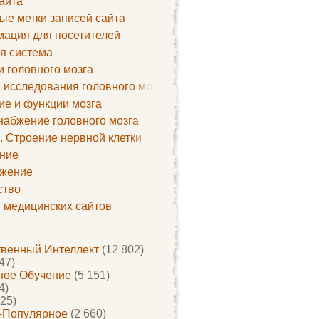
айта
ые метки записей сайта
ация для посетителей
я система
и головного мозга
 исследования головного мозга
ие и функции мозга
набжение головного мозга
. Строение нервной клетки
ние
жение
ство
г медицинских сайтов
твенный Интеллект
(12 802)
47)
ое Обучение
(5 151)
4)
25)
-Популярное
(2 660)