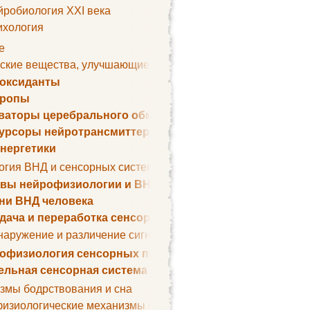
йробиология XXI века
ихология
е
ские вещества, улучшающие умственные способности
оксиданты
тропы
ваторы церебрального обмена веществ
урсоры нейротрансмиттеров
нергетики
огия ВНД и сенсорных систем
вы нейрофизиологии и ВНД
ни ВНД человека
дача и переработка сенсорных сигналов
наружение и различение сигналов. Сенсорная рецепция
офизиология сенсорных процессов
ельная сенсорная система
змы бодрствования и сна
изиологические механизмы сна