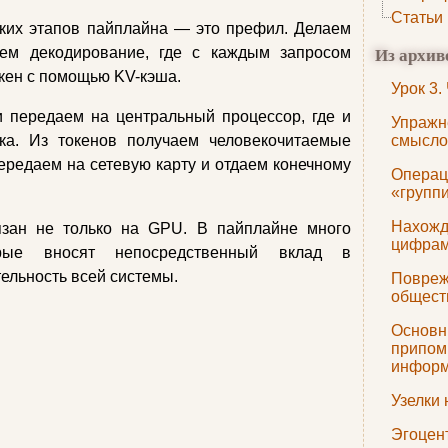
Статьи
ких этапов пайплайна — это префил. Делаем
Из архив
ем декодирование, где с каждым запросом
кен с помощью KV-кэша.
Урок 3.
передаем на центральный процессор, где и
Упражн
тка. Из токенов получаем человекочитаемые
смысло
ередаем на сетевую карту и отдаем конечному
Операц
«групп
Нахожд
язан не только на GPU. В пайплайне много
цифрам
орые вносят непосредственный вклад в
ельность всей системы.
Повреж
общест
Основн
припом
инфор
Узелки 
Эгоцен