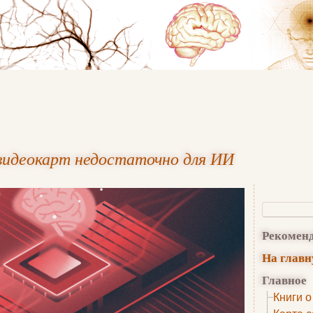
видеокарт недостаточно для ИИ
Рекомен
На глав
Главное
Книги о