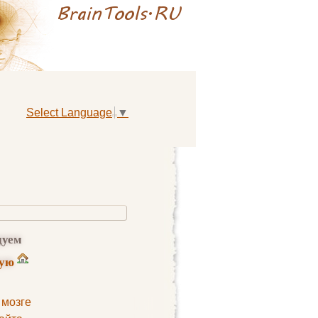
Select Language
▼
дуем
ную
 мозге