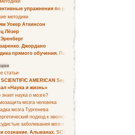
 методики
ктивные упражнения по развитию памяти
кие методики
ям Уокер Аткинсон
ц Лёзер
 Эренберг
озаренко. Джордано
дика прямого обучения. Пауль Шелли
ция
е статьи
. SCIENTIFIC AMERICAN September 1979
ал «Наука и жизнь»
 знает наука о мозге?
мозащита мозга человека
адка мозга Тургенева
ргетический подход к эволюции мозга
удистые заболевания мозга. Все может начаться с головно
 и сознание. Альманах. SCIENTIFIC AMERICAN