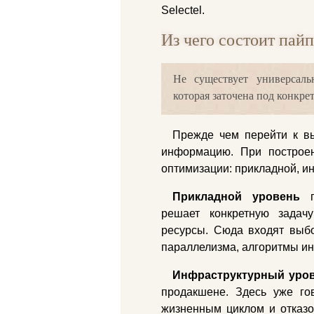
Selectel.
Из чего состоит пай
Не существует универсаль
которая заточена под конкр
Прежде чем перейти к в
информацию. При построе
оптимизации: прикладной, и
Прикладной уровень
по
решает конкретную задач
ресурсы. Сюда входят выбо
параллелизма, алгоритмы и
Инфраструктурный уро
продакшене. Здесь уже го
жизненным циклом и отказоу