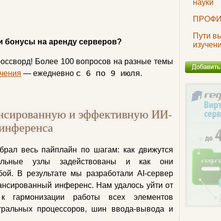
науки
ПРОФИ
Пути в
и бонусы на аренду серверов?
изучен
оссворд! Более 100 вопросов на разные темы
чения
— ежедневно
с 6 по 9 июля
.
ансированную и эффективную ИИ-
 инференса
брал весь пайплайн по шагам: как движутся
тельные узлы задействованы и как они
ой. В результате мы разработали AI-сервер
лансированный инференс. Нам удалось уйти от
к гармонизации работы всех элементов
нтральных процессоров, шин ввода-вывода и