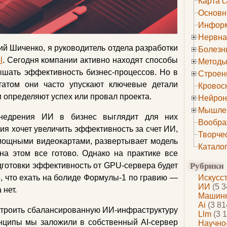
Карта с
Основн
Информ
Нервна
ий Шиченко, я руководитель отдела разработки
Болезн
l
. Сегодня компании активно находят способы
Методы
шать эффективность бизнес-процессов. Но в
Строен
татом они часто упускают ключевые детали
Кровос
и определяют успех или провал проекта.
Нейрон
Мышле
внедрения ИИ в бизнес выглядит для них
Вообра
я хочет увеличить эффективность за счет ИИ,
Творче
 мощными видеокартами, развертывает модель
Катало
на этом все готово. Однако на практике все
Рубрики
дготовки эффективность от GPU-сервера будет
, что ехать на болиде Формулы-1 по гравию —
Искусс
ИИ
(5 3
 нет.
Машинн
Ai
(3 81
остроить сбалансированную ИИ-инфраструктуру
Llm
(3 1
нципы мы заложили в собственный AI-сервер
Научно