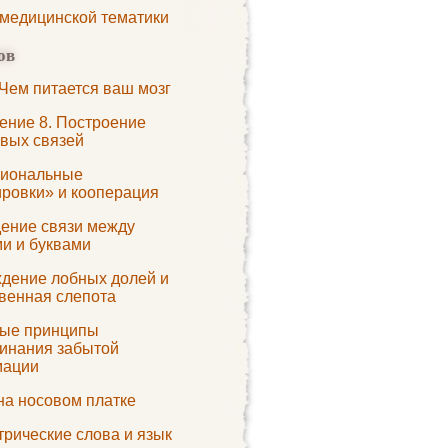
 медицинской тематики
ов
 Чем питается ваш мозг
ение 8. Построение
вых связей
иональные
ировки» и кооперация
ение связи между
и и буквами
дение лобных долей и
венная слепота
ые принципы
инания забытой
мации
на носовом платке
трические слова и язык