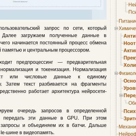
Не
Пс
Питани
ользовательский запрос по сети, который
Химиче
у. Далее загружаем полученные данные в
Анти
 чего начинается постоянный процесс обмена
Ноо
 памятью и центральным процессором.
Акти
Прек
одит предпроцессинг — предварительная
Холи
 нормализация и токенизация. Нормализация
Физиол
кст или числовые данные к единому
Осно
у. Затем текст разбивается на фрагменты
Уров
редственно работает архитектура нейросети-
Пере
Об
руем очередь запросов в определенной
Псих
бы передать эти данные в GPU. При этом
Зрит
запросы и объединяем их в батчи. Дальше
Механи
Ie-шине в видеопамять.
Нейроф