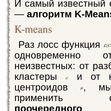
И самый известный 
—
алгоритм K-Mean
K-means
Раз лосс функция
одновременно 
неизвестных: от раз
кластеры
и от к
центроидов
, м
применить стр
поочередног