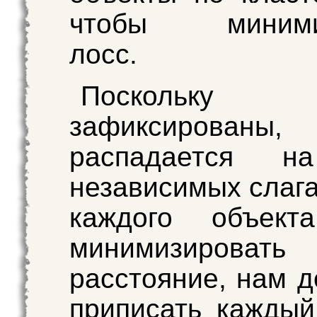
чтобы минимиз
лосс.
Поскольку 
зафиксирован
распадается н
независимых слаг
каждого объект
минимизировать
расстояние, нам д
приписать кажды