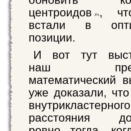
центроидов
, чт
встали в опти
позиции.
И вот тут выст
наш преды
математический 
уже доказали, чт
внутрикластерного
расстояния дос
ровно тогда, ко