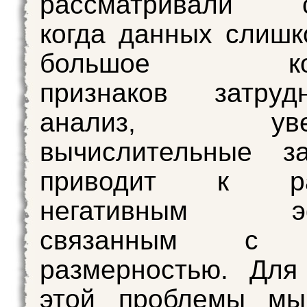
рассматривали с
когда данных слишк
большое коли
признаков затру
анализ, увели
вычислительные з
приводит к ра
негативным эф
связанным с в
размерностью. Для
этой проблемы мы