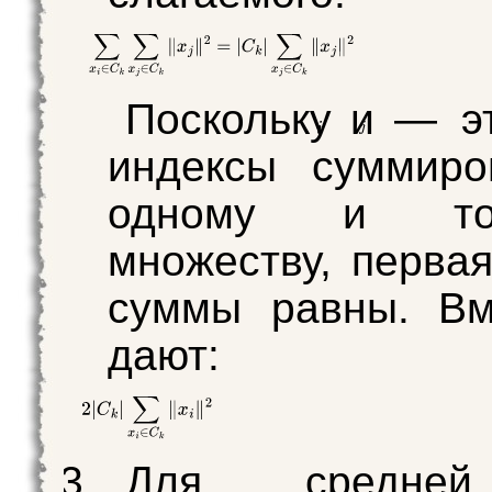
Поскольку
и
— эт
индексы суммиро
одному и т
множеству, первая
суммы равны. Вм
дают:
Для средней