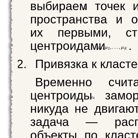
выбираем
точек и
пространства и 
их первыми, ст
центроидами
.
Привязка к класт
Временно счит
центроиды
замор
никуда не двигаю
задача — расп
объекты по клас