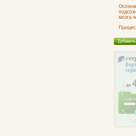
Осозна
подсоз
мозга ч
Процес