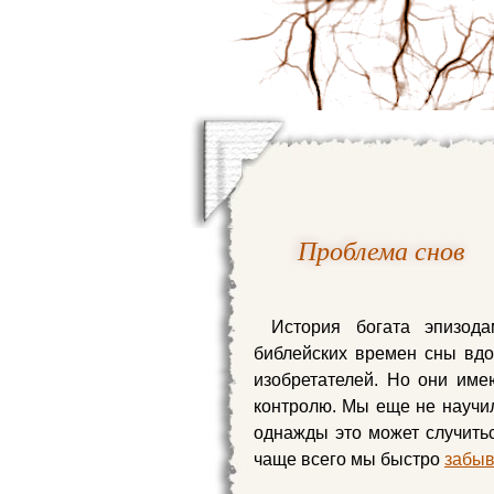
Проблема снов
История богата эпизод
библейских времен сны вдо
изобретателей. Но они име
контролю. Мы еще не научил
однажды это может случитьс
чаще всего мы быстро
забы