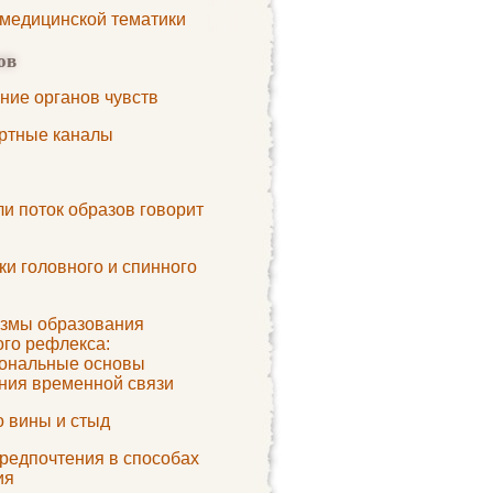
 медицинской тематики
ов
ние органов чувств
ртные каналы
ли поток образов говорит
и головного и спинного
змы образования
ого рефлекса:
ональные основы
ния временной связи
о вины и стыд
редпочтения в способах
ия