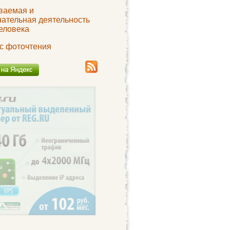
ваемая и
нательная деятельность
еловека
с фоточтения