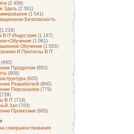
ети
(2 458)
е Здесь
(2 361)
ммирование
(1 541)
ационная Безопасность
(1 216)
 В IT-Индустрии
(1 187)
ное+обучение
(1 081)
ашинное Обучение
(1 055)
ования И Прогнозы В IT
(993)
ение Продуктом
(883)
нты
(808)
раструктура
(803)
ение Разработкой
(800)
ение Персоналом
(779)
(739)
ы В IT
(718)
ный Зал
(703)
ение Проектами
(685)
и
ка совершенствования