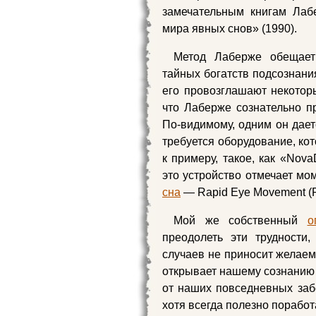
замечательным книгам Лаб
мира явных снов» (1990).
Метод Лаберже обещает
тайных богатств подсознания
его провозглашают некоторы
что Лаберже сознательно п
По-видимому, одним он дает
требуется оборудование, ко
к примеру, такое, как «Nov
это устройство отмечает мо
сна
— Rapid Eye Movement (R
Мой же собственный
о
преодолеть эти трудности
случаев не приносит желаем
открывает нашему сознанию
от наших повседневных забо
хотя всегда полезно поработа