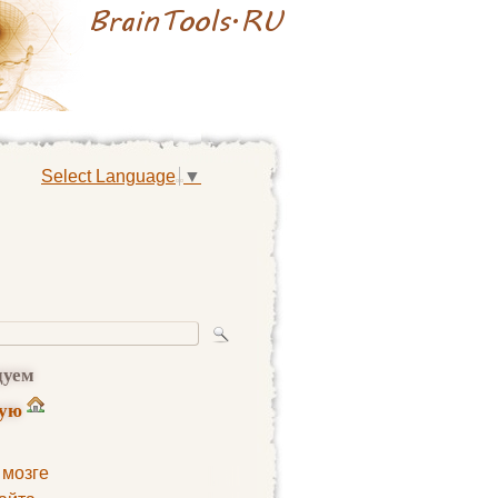
Select Language
▼
дуем
ную
 мозге