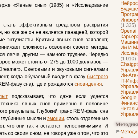
Нейрос
ерже «Явные сны» (1985) и «Исследование
Будуще
Програ
Информ
 стать эффективным средством раскрытия
(1 335)
Openai
, но все же он не является панацеей, которой
Карьера
е энтузиасты. Критики явных снов заявляют,
Машин
ринижает сложность освоения своего метода.
Ии И М
Исслед
ся легче, другим — намного труднее. Нередко
(1 010)
торое может стоить от 275 до 1000 долларов —
Chatgpt
aDreamer». Световыми и звуковыми сигналами
Управл
Ии-Аге
мент, когда обучаемый входит в фазу
быстрого
IT-Инф
EM-фазу сна), где и рождаются
сновидения
.
Управл
Управл
пыт
подсказывает, что даже если удается
Google
Финанс
, техника явных снов примерно в половине
Читаль
ого результата. Глубокий транс REM-фазы сна
Управл
 глубинные мысли и
эмоции
, столь отдаленные
Методик
т, что они так и остаются непостижимыми. И
Методи
ть со своим сном, не говоря уже о том, что это