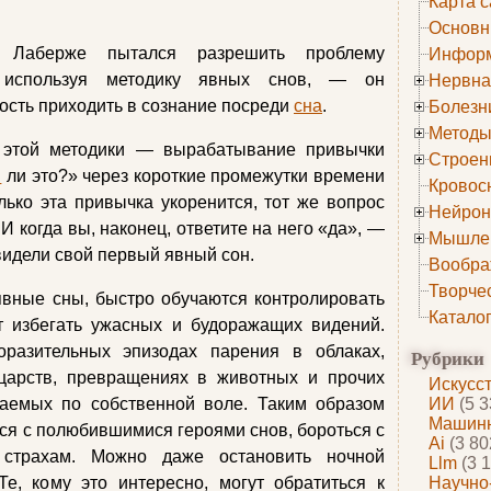
Карта с
Основн
 Лаберже пытался разрешить проблему
Информ
 используя методику явных снов, — он
Нервна
ость приходить в сознание посреди
сна
.
Болезн
Методы
 этой методики — вырабатывание привычки
Строен
н
ли это?» через короткие промежутки времени
Кровос
олько эта привычка укоренится, тот же вопрос
Нейрон
 И когда вы, наконец, ответите на него «да», —
Мышле
видели свой первый явный сон.
Вообра
Творче
явные сны, быстро обучаются контролировать
Катало
т избегать ужасных и будоражащих видений.
разительных эпизодах парения в облаках,
Рубрики
царств, превращениях в животных и прочих
Искусс
аемых по собственной воле. Таким образом
ИИ
(5 3
Машинн
ся с полюбившимися героями снов, бороться с
Ai
(3 80
ь страхам. Можно даже остановить ночной
Llm
(3 1
е, кому это интересно, могут обратиться к
Научно