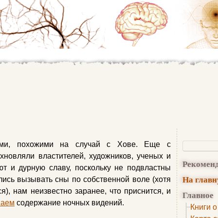
ами, похожими на случай с Хове. Еще с
хновляли властителей, художников, ученых и
Рекомен
ют и дурную славу, поскольку не подвластны
На глав
ись вызывать сны по собственной воле (хотя
я), нам неизвестно заранее, что приснится, и
Главное
ваем
содержание ночных видений.
Книги о