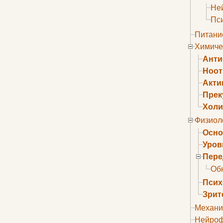
Не
Пс
Питани
Химиче
Анти
Ноо
Акти
Прек
Холи
Физиол
Осно
Уров
Пере
Об
Псих
Зрит
Механи
Нейроф