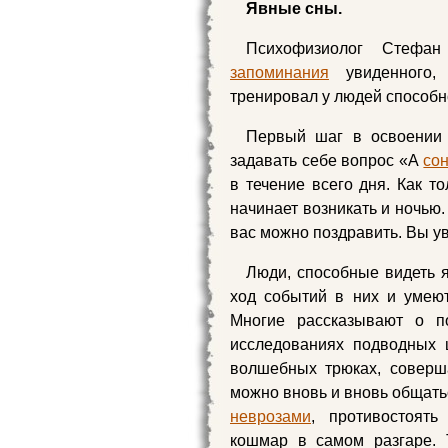
Явные сны.
Психофизиолог Стефан
запоминания
увиденного,
тренировал у людей способн
Первый шаг в освоении
задавать себе вопрос «А
со
в течение всего дня. Как т
начинает возникать и ночью.
вас можно поздравить. Вы у
Люди, способные видеть 
ход событий в них и умею
Многие рассказывают о по
исследованиях подводных 
волшебных трюках, соверш
можно вновь и вновь общать
неврозами
, противостоят
кошмар в самом разгаре. Т