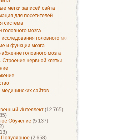
айта
ые метки записей сайта
ация для посетителей
я система
и головного мозга
 исследования головного мозга
ие и функции мозга
набжение головного мозга
. Строение нервной клетки
ние
жение
ство
г медицинских сайтов
твенный Интеллект
(12 765)
35)
ое Обучение
(5 137)
2)
13)
-Популярное
(2 658)