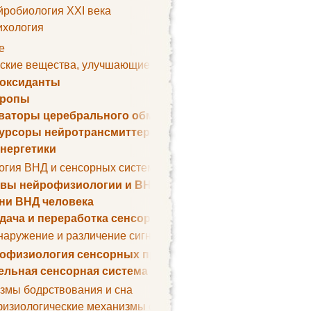
йробиология XXI века
ихология
е
ские вещества, улучшающие умственные способности
оксиданты
тропы
ваторы церебрального обмена веществ
урсоры нейротрансмиттеров
нергетики
огия ВНД и сенсорных систем
вы нейрофизиологии и ВНД
ни ВНД человека
дача и переработка сенсорных сигналов
наружение и различение сигналов. Сенсорная рецепция
офизиология сенсорных процессов
ельная сенсорная система
змы бодрствования и сна
изиологические механизмы сна