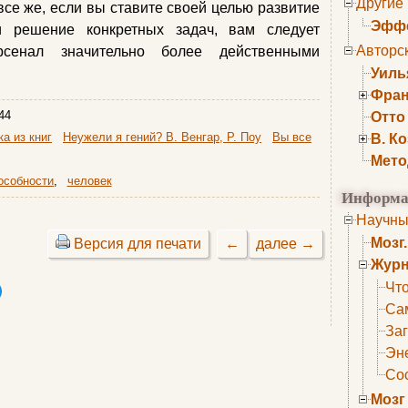
Другие
все же, если вы ставите своей целью развитие
Эффе
и решение конкретных задач, вам следует
Авторс
сенал значительно более действенными
Уиль
Фран
44
Отто
а из книг
Неужели я гений? В. Венгар, Р. Поу
Вы все
В. К
Мето
особности
,
человек
Информа
Научны
Мозг
Версия для печати
←
далее →
Журн
Что
Са
Заг
Эне
Сос
Мозг