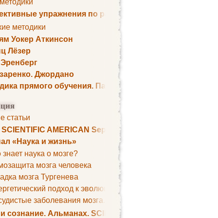
 методики
ктивные упражнения по развитию памяти
кие методики
ям Уокер Аткинсон
ц Лёзер
 Эренберг
озаренко. Джордано
дика прямого обучения. Пауль Шелли
ция
е статьи
. SCIENTIFIC AMERICAN September 1979
ал «Наука и жизнь»
 знает наука о мозге?
мозащита мозга человека
адка мозга Тургенева
ргетический подход к эволюции мозга
удистые заболевания мозга. Все может начаться с головно
 и сознание. Альманах. SCIENTIFIC AMERICAN