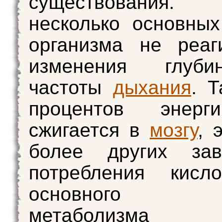
существования
несколько основны
организма не реаг
изменения глуб
частоты
дыхания
. Т
процентов энерг
сжигается в
мозгу
, 
более других за
потребления кис
основного 
метаболизма (