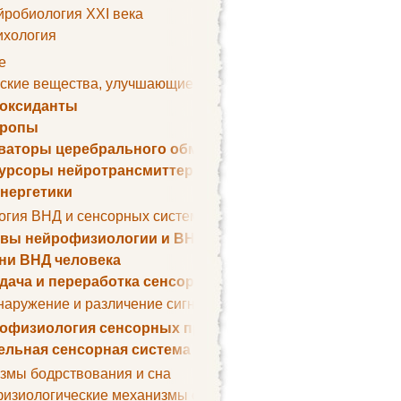
йробиология XXI века
ихология
е
ские вещества, улучшающие умственные способности
оксиданты
тропы
ваторы церебрального обмена веществ
урсоры нейротрансмиттеров
нергетики
огия ВНД и сенсорных систем
вы нейрофизиологии и ВНД
ни ВНД человека
дача и переработка сенсорных сигналов
наружение и различение сигналов. Сенсорная рецепция
офизиология сенсорных процессов
ельная сенсорная система
змы бодрствования и сна
изиологические механизмы сна