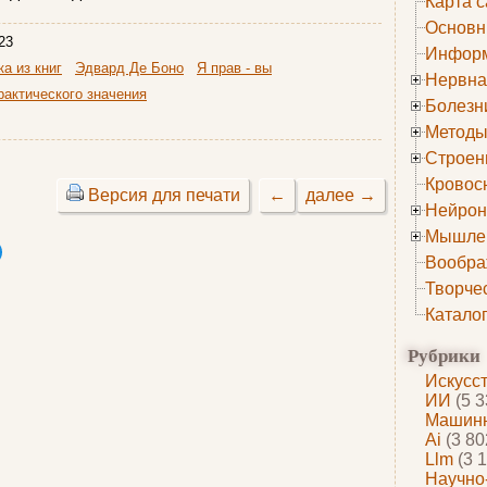
Карта с
Основн
23
Информ
а из книг
Эдвард Де Боно
Я прав - вы
Нервна
рактического значения
Болезн
Методы
Строен
Кровос
Версия для печати
←
далее →
Нейрон
Мышле
Вообра
Творче
Катало
Рубрики
Искусс
ИИ
(5 3
Машинн
Ai
(3 80
Llm
(3 1
Научно