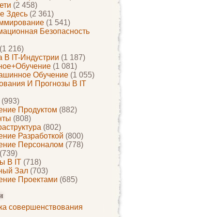
ети
(2 458)
е Здесь
(2 361)
ммирование
(1 541)
ационная Безопасность
(1 216)
 В IT-Индустрии
(1 187)
ное+обучение
(1 081)
ашинное Обучение
(1 055)
ования И Прогнозы В IT
(993)
ение Продуктом
(882)
нты
(808)
раструктура
(802)
ение Разработкой
(800)
ение Персоналом
(778)
(739)
ы В IT
(718)
ный Зал
(703)
ение Проектами
(685)
и
ка совершенствования