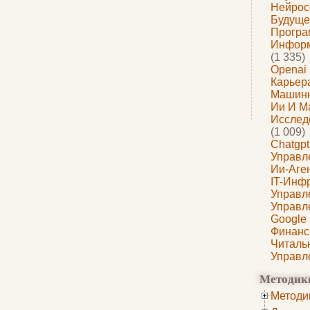
Нейрос
Будуще
Програ
Информ
(1 335)
Openai
Карьера
Машин
Ии И М
Исслед
(1 009)
Chatgpt
Управл
Ии-Аге
IT-Инф
Управл
Управл
Google
Финанс
Читаль
Управл
Методик
Методи