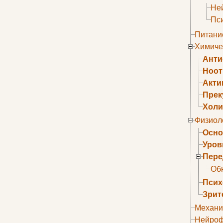
Не
Пс
Питани
Химиче
Анти
Ноо
Акти
Прек
Холи
Физиол
Осно
Уров
Пере
Об
Псих
Зрит
Механи
Нейроф