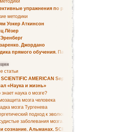
 методики
ктивные упражнения по развитию памяти
кие методики
ям Уокер Аткинсон
ц Лёзер
 Эренберг
озаренко. Джордано
дика прямого обучения. Пауль Шелли
ция
е статьи
. SCIENTIFIC AMERICAN September 1979
ал «Наука и жизнь»
 знает наука о мозге?
мозащита мозга человека
адка мозга Тургенева
ргетический подход к эволюции мозга
удистые заболевания мозга. Все может начаться с головно
 и сознание. Альманах. SCIENTIFIC AMERICAN