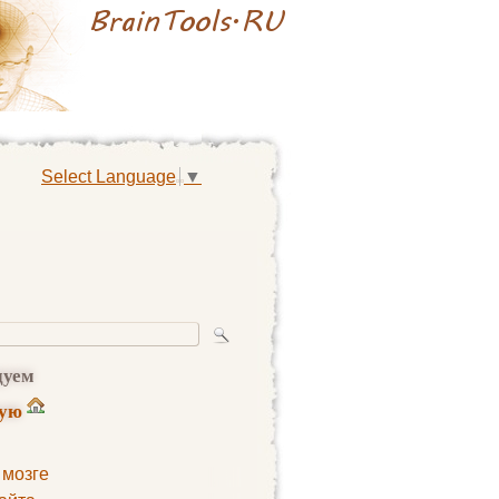
Select Language
▼
дуем
ную
 мозге