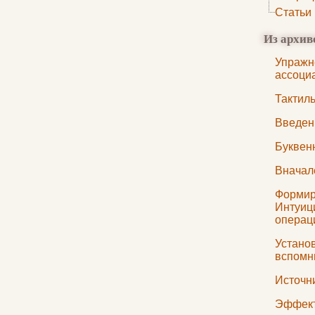
Статьи
Из архив
Упражн
ассоци
Тактил
Введен
Буквен
Вначале
Формир
Интуици
операц
Установ
вспомни
Источн
Эффект