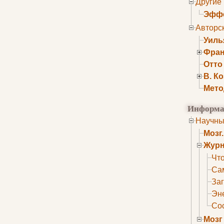
Другие
Эффе
Авторс
Уиль
Фран
Отто
В. К
Мето
Информа
Научны
Мозг
Журн
Что
Са
Заг
Эне
Сос
Мозг