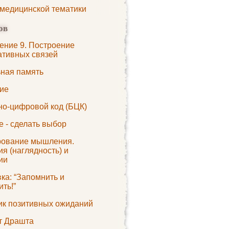
 медицинской тематики
ов
ение 9. Построение
ативных связей
ьная память
ие
но-цифровой код (БЦК)
 - сделать выбор
ование мышления.
я (наглядность) и
ии
ка: “Запомнить и
ть!”
ик позитивных ожиданий
 Драшта