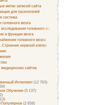
айта
ые метки записей сайта
ация для посетителей
я система
и головного мозга
 исследования головного мозга
ие и функции мозга
набжение головного мозга
. Строение нервной клетки
ние
жение
ство
г медицинских сайтов
твенный Интеллект
(12 763)
34)
ое Обучение
(5 137)
2)
13)
-Популярное
(2 658)