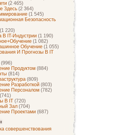
ети
(2 465)
е Здесь
(2 364)
ммирование
(1 545)
ационная Безопасность
(1 220)
 В IT-Индустрии
(1 190)
ное+обучение
(1 082)
ашинное Обучение
(1 055)
ования И Прогнозы В IT
(996)
ение Продуктом
(884)
нты
(814)
раструктура
(809)
ение Разработкой
(803)
ение Персоналом
(782)
(741)
ы В IT
(720)
ный Зал
(704)
ение Проектами
(687)
и
ка совершенствования