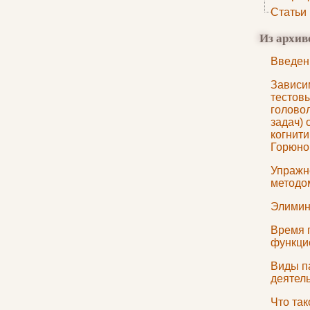
Статьи
Из архив
Введен
Зависи
тестовы
голово
задач) 
когнити
Горюно
Упражн
методо
Элимин
Время 
функци
Виды п
деятел
Что та