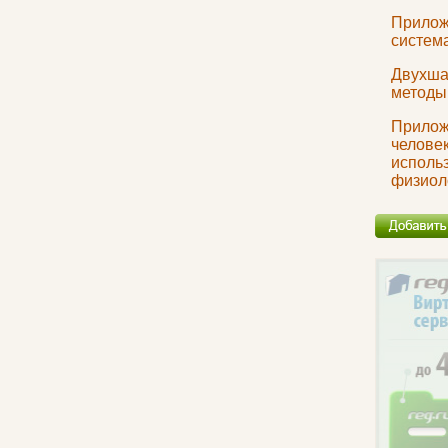
Прилож
система
Двухша
методы
Прилож
человек
исполь
физиол