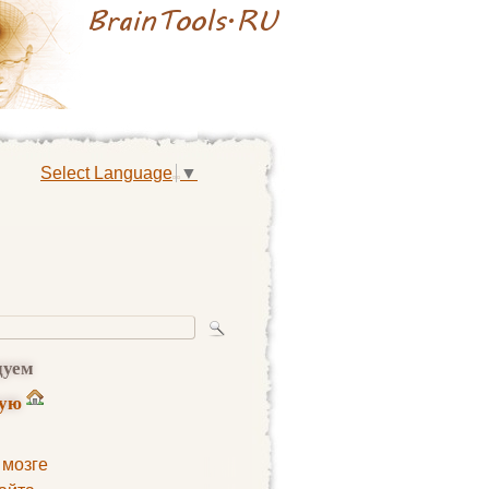
Select Language
▼
дуем
ную
 мозге