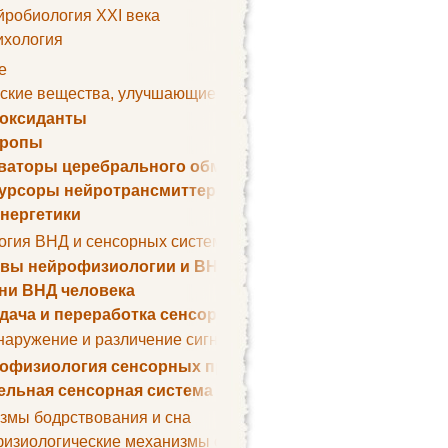
йробиология XXI века
ихология
е
ские вещества, улучшающие умственные способности
оксиданты
тропы
ваторы церебрального обмена веществ
урсоры нейротрансмиттеров
нергетики
огия ВНД и сенсорных систем
вы нейрофизиологии и ВНД
ни ВНД человека
дача и переработка сенсорных сигналов
наружение и различение сигналов. Сенсорная рецепция
офизиология сенсорных процессов
ельная сенсорная система
змы бодрствования и сна
изиологические механизмы сна