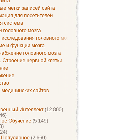
айта
ые метки записей сайта
ация для посетителей
я система
и головного мозга
 исследования головного мозга
ие и функции мозга
набжение головного мозга
. Строение нервной клетки
ние
жение
ство
г медицинских сайтов
твенный Интеллект
(12 800)
46)
ое Обучение
(5 149)
3)
24)
-Популярное
(2 660)