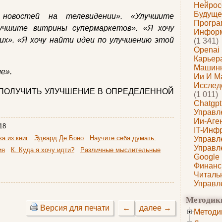
Нейрос
Будуще
новостей на телевидении». «Улучшите
Програ
учшите витрины супермаркетов». «Я хочу
Информ
их». «Я хочу найти идеи по улучшению этой
(1 341)
Openai
Карьера
Машин
е».
Ии И М
Исслед
У ПОЛУЧИТЬ УЛУЧШЕНИЕ В ОПРЕДЕЛЕННОЙ
(1 011)
Chatgpt
Управл
Ии-Аге
18
IT-Инф
а из книг
Эдвард Де Боно
Научите себя думать.
Управл
Управл
ия
К. Куда я хочу идти?
Различные мыслительные
Google
Финанс
Читаль
Управл
Методик
Версия для печати
←
далее →
Методи