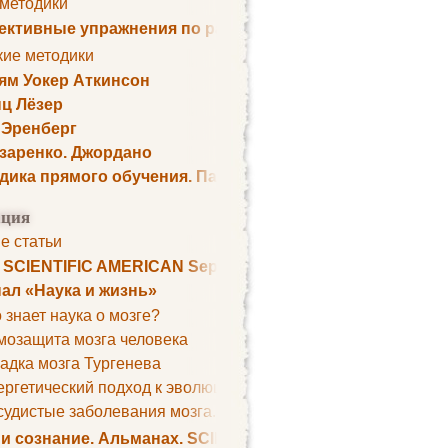
 методики
ктивные упражнения по развитию памяти
кие методики
ям Уокер Аткинсон
ц Лёзер
 Эренберг
озаренко. Джордано
дика прямого обучения. Пауль Шелли
ция
е статьи
. SCIENTIFIC AMERICAN September 1979
ал «Наука и жизнь»
 знает наука о мозге?
мозащита мозга человека
адка мозга Тургенева
ргетический подход к эволюции мозга
удистые заболевания мозга. Все может начаться с головно
 и сознание. Альманах. SCIENTIFIC AMERICAN