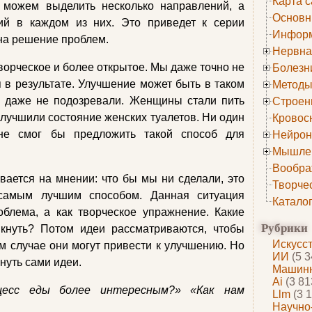
Карта с
 можем выделить несколько направлений, а
Основн
ий в каждом из них. Это приведет к серии
Информ
на решение проблем.
Нервна
орческое и более открытое. Мы даже точно не
Болезн
я в результате. Улучшение может быть в таком
Методы
ы даже не подозревали. Женщины стали пить
Строен
улучшили состояние женских туалетов. Ни один
Кровос
не смог бы предложить такой способ для
Нейрон
Мышле
Вообра
ается на мнении: что бы мы ни сделали, это
Творче
 самым лучшим способом. Данная ситуация
Катало
облема, а как творческое упражнение. Какие
Рубрики
икнуть? Потом идеи рассматриваются, чтобы
Искусс
ком случае они могут привести к улучшению. Но
ИИ
(5 3
нуть сами идеи.
Машинн
Ai
(3 81
цесс еды более интересным?» «Как нам
Llm
(3 1
Научно