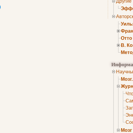
Другие
Эффе
Авторс
Уиль
Фран
Отто
В. К
Мето
Информа
Научны
Мозг
Журн
Что
Са
Заг
Эне
Сос
Мозг