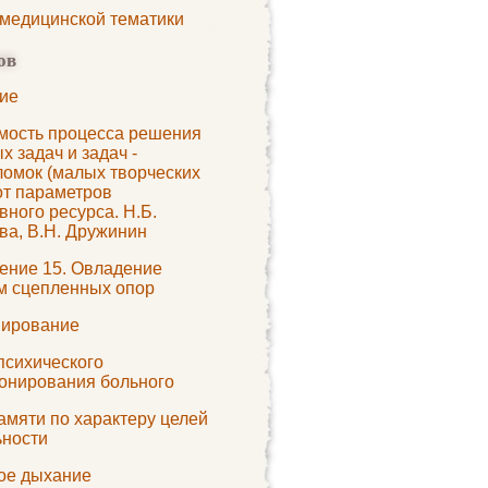
 медицинской тематики
ов
ие
мость процесса решения
х задач и задач -
ломок (малых творческих
от параметров
вного ресурса. Н.Б.
ва, В.Н. Дружинин
ение 15. Овладение
м сцепленных опор
ирование
психического
онирования больного
амяти по характеру целей
ьности
кое дыхание