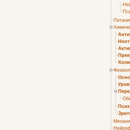
Не
Пс
Питани
Химиче
Анти
Ноо
Акти
Прек
Холи
Физиол
Осно
Уров
Пере
Об
Псих
Зрит
Механи
Нейроф