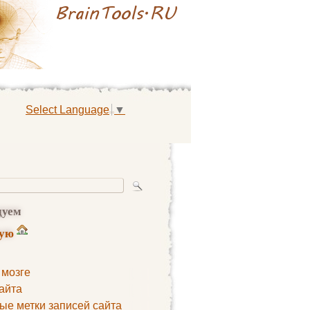
Select Language
▼
дуем
ную
 мозге
айта
ые метки записей сайта