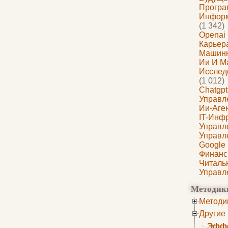
Програ
Информ
(1 342)
Openai
Карьера
Машин
Ии И М
Исслед
(1 012)
Chatgpt
Управл
Ии-Аге
IT-Инф
Управл
Управл
Google
Финанс
Читаль
Управл
Методик
Методи
Другие
Эффе