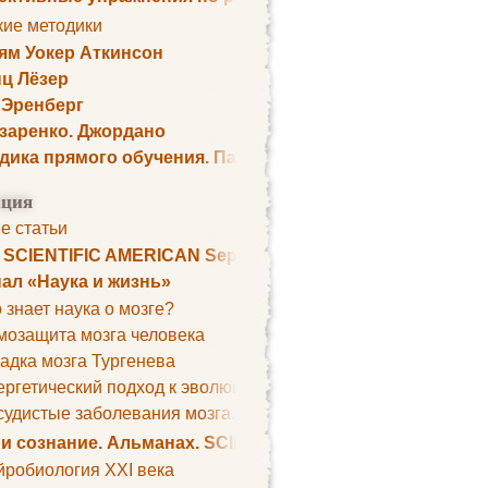
кие методики
ям Уокер Аткинсон
ц Лёзер
 Эренберг
озаренко. Джордано
дика прямого обучения. Пауль Шелли
ция
е статьи
. SCIENTIFIC AMERICAN September 1979
ал «Наука и жизнь»
 знает наука о мозге?
мозащита мозга человека
адка мозга Тургенева
ргетический подход к эволюции мозга
удистые заболевания мозга. Все может начаться с головно
 и сознание. Альманах. SCIENTIFIC AMERICAN
йробиология XXI века