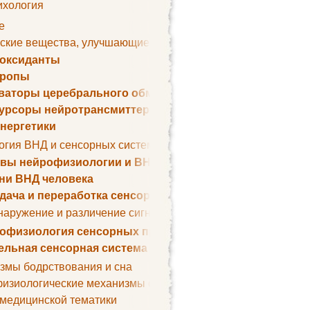
ихология
е
ские вещества, улучшающие умственные способности
оксиданты
тропы
ваторы церебрального обмена веществ
урсоры нейротрансмиттеров
нергетики
огия ВНД и сенсорных систем
вы нейрофизиологии и ВНД
ни ВНД человека
дача и переработка сенсорных сигналов
наружение и различение сигналов. Сенсорная рецепция
офизиология сенсорных процессов
ельная сенсорная система
змы бодрствования и сна
изиологические механизмы сна
 медицинской тематики