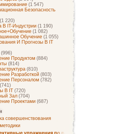
ммирование
(1 547)
ационная Безопасность
(1 220)
 В IT-Индустрии
(1 190)
ное+обучение
(1 082)
ашинное Обучение
(1 055)
ования И Прогнозы В IT
(996)
ение Продуктом
(884)
нты
(814)
раструктура
(810)
ение Разработкой
(803)
ение Персоналом
(782)
(741)
ы В IT
(720)
ный Зал
(704)
ение Проектами
(687)
и
ка совершенствования
 методики
ктивные упражнения по развитию памяти