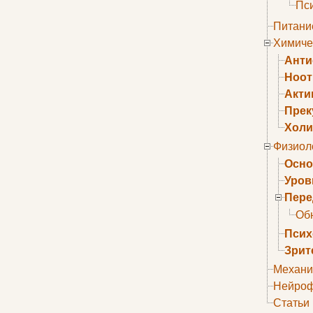
Пс
Питани
Химиче
Анти
Ноо
Акти
Прек
Холи
Физиол
Осно
Уров
Пере
Об
Псих
Зрит
Механи
Нейроф
Статьи