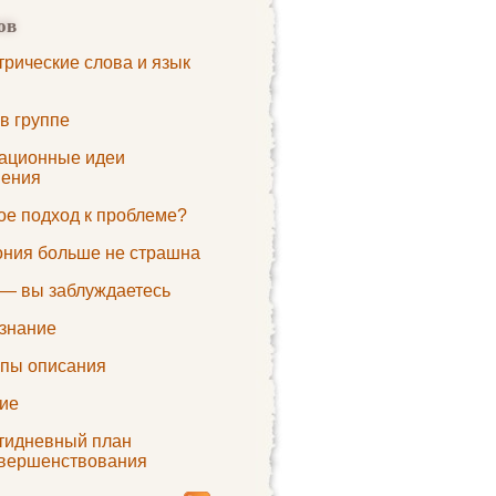
ов
трические слова и язык
в группе
ационные идеи
нения
ое подход к проблеме?
ония больше не страшна
 — вы заблуждаетесь
знание
пы описания
ие
тидневный план
вершенствования