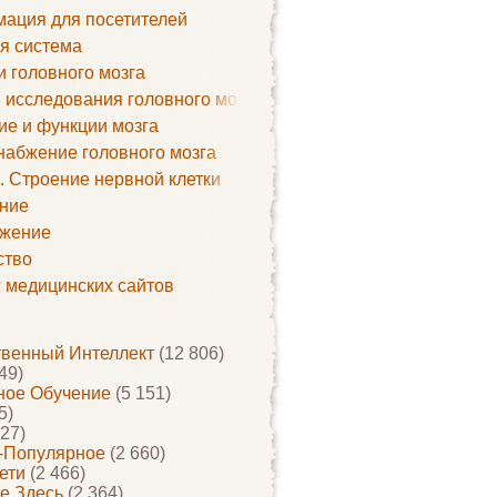
ация для посетителей
я система
и головного мозга
 исследования головного мозга
ие и функции мозга
набжение головного мозга
. Строение нервной клетки
ние
жение
ство
г медицинских сайтов
твенный Интеллект
(12 806)
49)
ое Обучение
(5 151)
5)
27)
-Популярное
(2 660)
ети
(2 466)
е Здесь
(2 364)