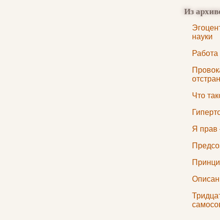
Из архив
Эгоцен
науки
Работа 
Провок
отстра
Что так
Гиперт
Я прав
Предсо
Принци
Описан
Тридца
самосо