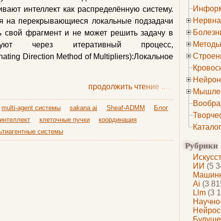
Информ
вают интеллект как распределённую систему.
Нервна
ся на перекрывающиеся локальные подзадачи
Болезн
 свой фрагмент и не может решить задачу в
Методы
ствуют через итеративный процесс,
Строен
ing Direction Method of Multipliers):Локальное
Кровос
Нейрон
продолжить чтение
......
Мышле
Вообра
multi-agent системы
sakana ai
Sheaf-ADMM
Блог
Творче
интеллект
клеточные пучки
координация
Катало
ьтиагентные системы
Рубрики
Искусс
ИИ
(5 3
Машинн
Ai
(3 81
Llm
(3 1
Научно
Нейрос
Будуще