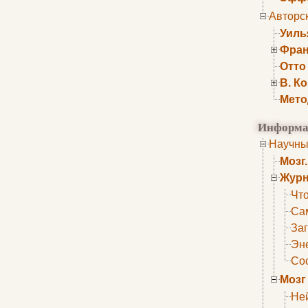
Авторс
Уиль
Фран
Отто
В. К
Мето
Информа
Научны
Мозг
Журн
Что
Са
Заг
Эне
Сос
Мозг
Не