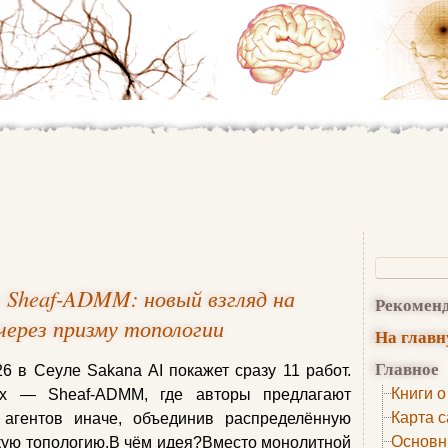
а Sheaf-ADMM: новый взгляд на
Рекомен
через призму топологии
На глав
Главное
 в Сеуле Sakana AI покажет сразу 11 работ.
Книги о
х — Sheaf-ADMM, где авторы предлагают
Карта с
 агентов иначе, объединив распределённую
Основн
кую топологию.В чём идея?Вместо монолитной