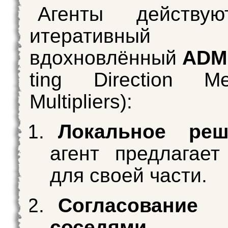
Агенты действу
итеративный п
вдохновлённый
ADM
ting Direction M
Multipliers):
Локальное реш
агент предлагае
для своей части.
Согласова
соседями
— а