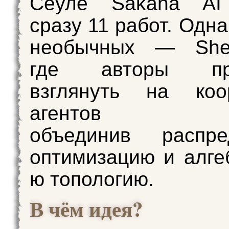
Сеуле Sakana AI
сразу 11 работ. Одн
необычных — She
где авторы пре
взглянуть на коо
агентов и
объединив распре
оптимизацию и алге
ю топологию.
В чём идея?