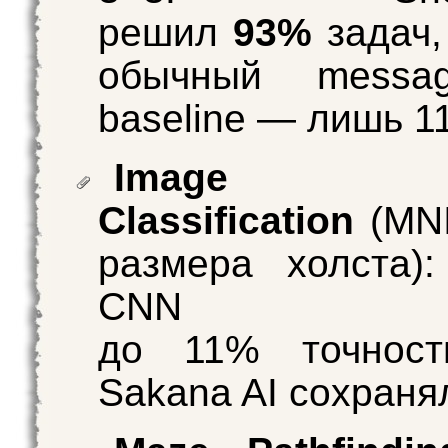
решил
93%
задач,
обычный message
baseline — лишь 1
Image
Classification
(MNI
размера холста)
CNN па
до 11% точност
Sakana AI сохраня