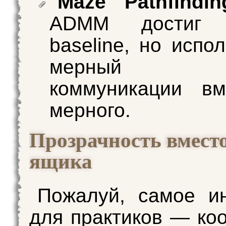
Maze Pathfindin
ADMM достиг т
baseline, но испо
мерный 
коммуникации вм
мерного.
Прозрачность вмест
ящика
Пожалуй, самое и
для практиков — ко