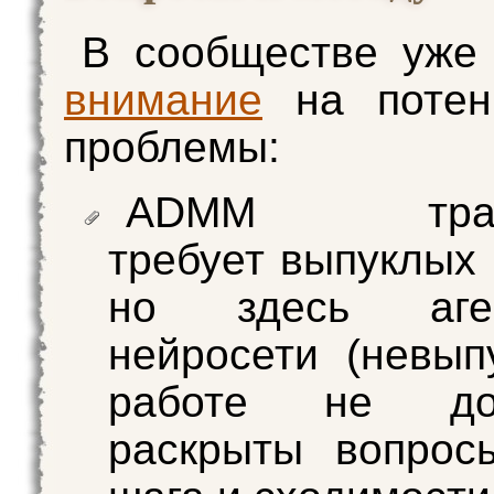
В сообществе уже
внимание
на потен
проблемы:
ADMM тради
требует выпуклых 
но здесь аг
нейросети (невып
работе не д
раскрыты вопрос