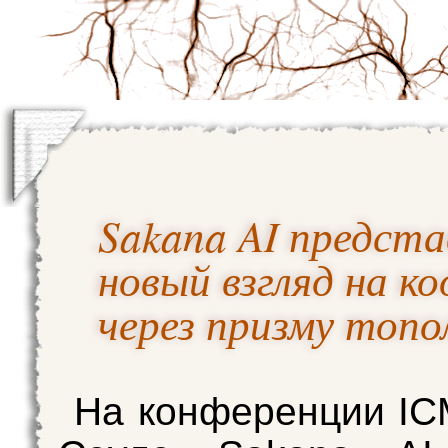
Sakana AI предст
новый взгляд на к
через призму топо
На конференции IC