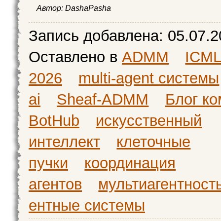
Автор:
DashaPasha
Запись добавлена:
05.07.2
Оставлено в
ADMM
ICM
2026
multi-agent системы
ai
Sheaf-ADMM
Блог к
BotHub
искусственный
интеллект
клеточные
пучки
координация
агентов
мультиагентност
ентные системы