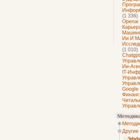
Програ
Информ
(1 336)
Openai
Карьера
Машин
Ии И М
Исслед
(1 010)
Chatgpt
Управл
Ии-Аге
IT-Инф
Управл
Управл
Google
Финанс
Читаль
Управл
Методик
Методи
Другие
Эффе