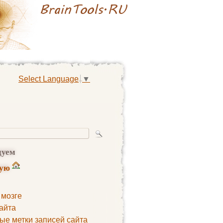
Select Language
▼
дуем
ную
 мозге
айта
ые метки записей сайта