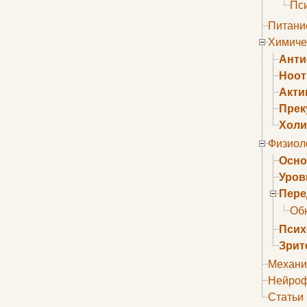
Пс
Питани
Химиче
Анти
Ноо
Акти
Прек
Холи
Физиол
Осно
Уров
Пере
Об
Псих
Зрит
Механи
Нейроф
Статьи