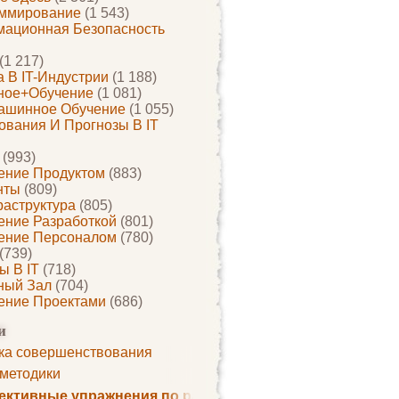
ммирование
(1 543)
ационная Безопасность
(1 217)
 В IT-Индустрии
(1 188)
ное+обучение
(1 081)
ашинное Обучение
(1 055)
ования И Прогнозы В IT
(993)
ение Продуктом
(883)
нты
(809)
раструктура
(805)
ение Разработкой
(801)
ение Персоналом
(780)
(739)
ы В IT
(718)
ный Зал
(704)
ение Проектами
(686)
и
ка совершенствования
 методики
ктивные упражнения по развитию памяти