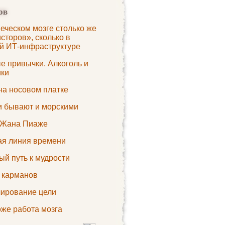
ов
еческом мозге столько же
сторов», сколько в
й ИТ-инфраструктуре
е привычки. Алкоголь и
ики
на носовом платке
и бывают и морскими
Жана Пиаже
ая линия времени
ый путь к мудрости
 карманов
ирование цели
оже работа мозга