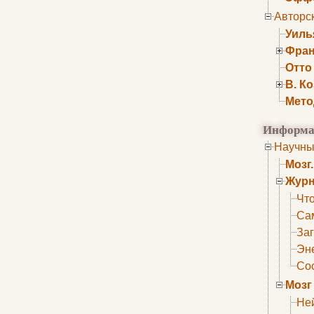
Авторс
Уиль
Фран
Отто
В. К
Мето
Информа
Научны
Мозг
Журн
Что
Са
Заг
Эне
Сос
Мозг
Не