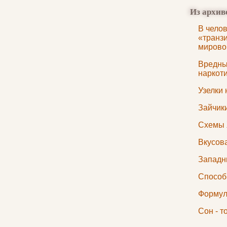
Из архив
В челов
«транзи
мирово
Вредны
наркот
Узелки 
Зайчик
Схемы 
Вкусов
Западн
Способ
Формул
Сон - т