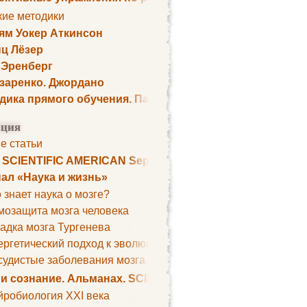
кие методики
ям Уокер Аткинсон
ц Лёзер
 Эренберг
озаренко. Джордано
дика прямого обучения. Пауль Шелли
ция
е статьи
. SCIENTIFIC AMERICAN September 1979
ал «Наука и жизнь»
 знает наука о мозге?
мозащита мозга человека
адка мозга Тургенева
ргетический подход к эволюции мозга
удистые заболевания мозга. Все может начаться с головно
 и сознание. Альманах. SCIENTIFIC AMERICAN
йробиология XXI века