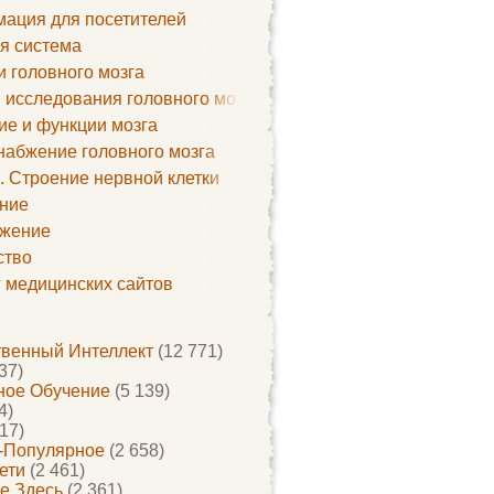
ация для посетителей
я система
и головного мозга
 исследования головного мозга
ие и функции мозга
набжение головного мозга
. Строение нервной клетки
ние
жение
ство
г медицинских сайтов
твенный Интеллект
(12 771)
37)
ое Обучение
(5 139)
4)
17)
-Популярное
(2 658)
ети
(2 461)
е Здесь
(2 361)