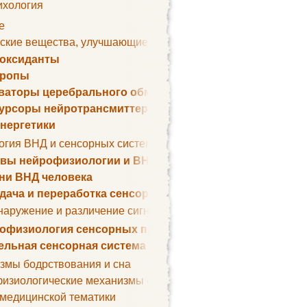
ихология
е
ские вещества, улучшающие умственные способности
оксиданты
тропы
ваторы церебрального обмена веществ
урсоры нейротрансмиттеров
нергетики
огия ВНД и сенсорных систем
вы нейрофизиологии и ВНД
ни ВНД человека
дача и переработка сенсорных сигналов
наружение и различение сигналов. Сенсорная рецепция
офизиология сенсорных процессов
ельная сенсорная система
змы бодрствования и сна
изиологические механизмы сна
 медицинской тематики