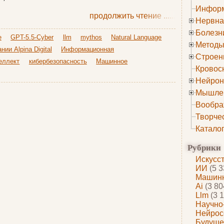
Информ
продолжить чтение
......
Нервна
Болезн
e
GPT-5.5-Cyber
llm
mythos
Natural Language
Методы
нии Alpina Digital
Информационная
Строен
еллект
кибербезопасность
Машинное
Кровос
Нейрон
Мышле
Вообра
Творче
Катало
Рубрики
Искусс
ИИ
(5 3
Машинн
Ai
(3 80
Llm
(3 1
Научно
Нейрос
Будуще