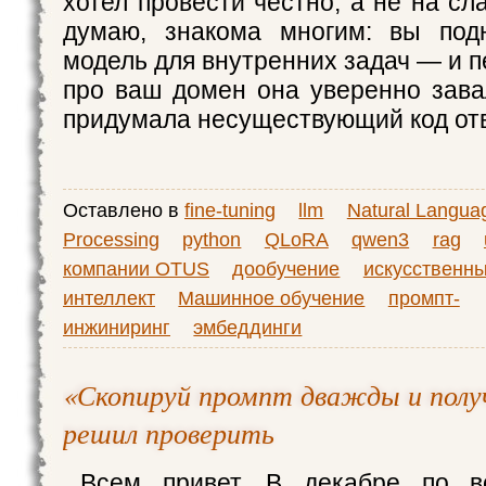
хотел провести честно, а не на сл
думаю, знакома многим: вы под
модель для внутренних задач — и 
про ваш домен она уверенно зава
придумала несуществующий код от
Оставлено в
fine-tuning
llm
Natural Langua
Processing
python
QLoRA
qwen3
rag
компании OTUS
дообучение
искусственн
интеллект
Машинное обучение
промпт-
инжиниринг
эмбеддинги
«Скопируй промпт дважды и пол
решил проверить
Всем привет. В декабре по в