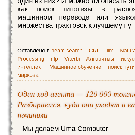
один из них? И можно ли описать эт
как поиск гипотезы в распоз
машинном переводе или языко
множества трактовок к лучшему пу
Оставлено в
beam search
CRF
llm
Natur
Processing
nlp
Viterbi
Алгоритмы
иску
интеллект
Машинное обучение
поиск пути
маркова
Один ход агента — 120 000 токен
Разбираемся, куда они уходят и к
починили
Мы делаем Uma Computer