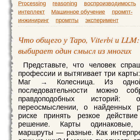
Processing
reasoning
воспроизводимость
интеллект
Машинное обучение
промпт-
инжиниринг
промпты
эксперимент
Что общего у Таро, Viterbi и LLM
выбирает один смысл из многих
Представьте, что человек спра
профессии и вытягивает три карт
Маг → Колесница. Из одн
последовательности можно соб
правдоподобных историй
переосмыслении, о найденных 
риске принять резкое действи
решение. Карты одинаковые,
маршруты — разные. Как интерпр