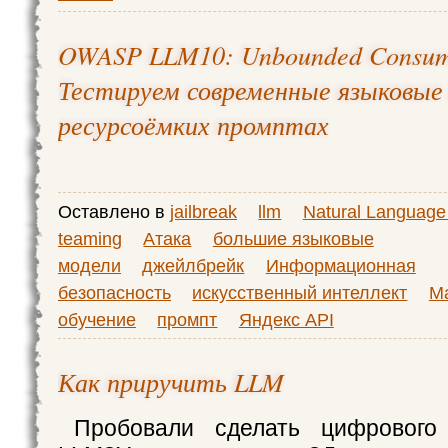
OWASP LLM10: Unbounded Consum
Тестируем современные языковые 
ресурсоёмких промптах
Оставлено в
jailbreak
llm
Natural Language
teaming
Атака
большие языковые
модели
джейлбрейк
Информационная
безопасность
искусственный интеллект
М
обучение
промпт
Яндекс API
Как приручить LLM
Пробовали сделать цифрового