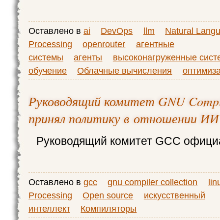
Оставлено в
ai
DevOps
llm
Natural Lang
Processing
openrouter
агентные
системы
агенты
высоконагруженные сист
обучение
Облачные вычисления
оптимиз
Руководящий комитет GNU Compile
принял политику в отношении ИИ
Руководящий комитет GCC офици
Оставлено в
gcc
gnu compiler collection
lin
Processing
Open source
искусственный
интеллект
Компиляторы