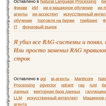
Оставлено в
Natural Language Processing
б
Финам
ИИ
ии и машинное обучение
ии 
агенты
ии-ассистент
искусственный интел
обучение
торговля на бирже
трейдинг
Ф
IT
фондовый рынок
Я убил все RAG‑системы и понял, 
Или просто заменил RAG правило
строк
Оставлено в
agi
ai-агенты
Manticore
Nat
Processing
pgvector
qdrant
rag
rust
б
данных
векторная база данных
галлюцин
LLM
искусственный интеллект
Машинное 
агента