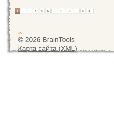
1
2
3
4
5
6
...
10
20
...
»
47
© 2026 BrainTools
Карта сайта (XML)