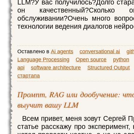
LLM?У вас получилось?Долго стар
он качественный?Сколько
обслуживании?Очень много вопро
технологии ведения диалогов нейро
Оставлено в
Ai agents
conversational ai
git
Language Processing
Open source
python
api
software architecture
Structured Output
стартапа
Промпт, RAG или дообучение: чт
выучит вашу LLM
Всем привет, меня зовут Сергей П
статье расскажу про эксперимент,