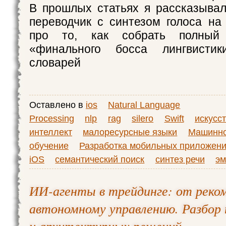
В прошлых статьях я рассказыва
переводчик с синтезом голоса на
про то, как собрать полный
«финального босса лингвисти
словарей
Оставлено в
ios
Natural Language
Processing
nlp
rag
silero
Swift
искусс
интеллект
малоресурсные языки
Машинн
обучение
Разработка мобильных приложен
iOS
семантический поиск
синтез речи
эм
ИИ-агенты в трейдинге: от реко
автономному управлению. Разбор 
и архитектурных решений