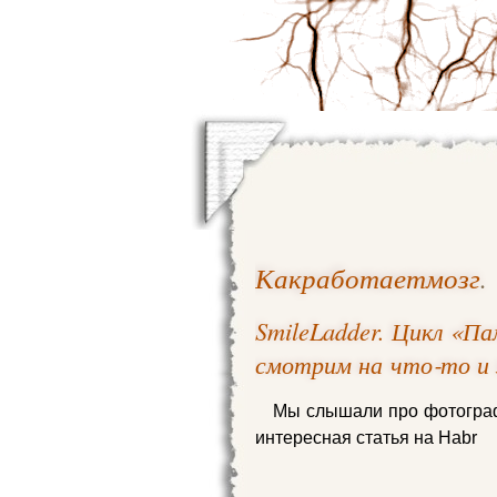
Какработаетмозг
.
SmileLadder. Цикл «П
смотрим на что‑то и
Мы слышали про фотографи
интереcная статья на Habr