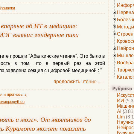
Информ
йронауки
Нервна
Болезн
впервые об ИТ в медицине:
Методы
МЭГ выявил гендерные пики
Строен
Кровос
Нейрон
Мышле
ете прошли "Абалкинские чтения". Это было в
Вообра
вость в том, что в первый раз на этой
Творче
а заявлена секция с цифровой медициной : "
Катало
продолжить чтение
......
Рубрики
я и прогнозы в
Искусс
ИИ
(5 3
римерыpython
Машинн
Ai
(3 81
Llm
(3 1
амять и мозг». От маятников до
Научно
ель Курамото может показать
Нейрос
Будуще