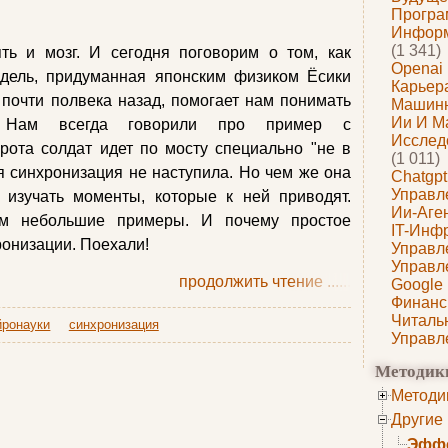
Програ
Информ
(1 341)
ь и мозг. И сегодня поговорим о том, как
Openai
одель, придуманная японским физиком Ёсики
Карьера
) почти полвека назад, помогает нам понимать
Машин
Ии И М
и. Нам всегда говорили про пример с
Исслед
рота солдат идет по мосту специально "не в
(1 011)
ая синхронизация не наступила. Но чем же она
Chatgpt
Управл
 изучать моменты, которые к ней приводят.
Ии-Аге
ем небольшие примеры. И почему простое
IT-Инф
ронизации. Поехали!
Управл
Управл
продолжить чтение
......
Google
Финанс
Читаль
йронауки
синхронизация
Управл
Методик
Методи
Другие
Эффе