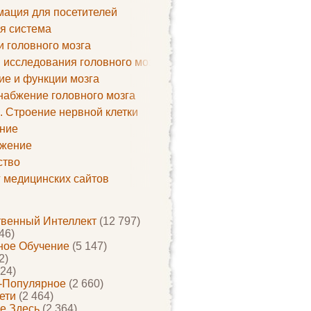
ация для посетителей
я система
и головного мозга
 исследования головного мозга
ие и функции мозга
набжение головного мозга
. Строение нервной клетки
ние
жение
ство
г медицинских сайтов
твенный Интеллект
(12 797)
46)
ое Обучение
(5 147)
2)
24)
-Популярное
(2 660)
ети
(2 464)
е Здесь
(2 364)