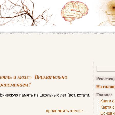
амять и мозг». Внимательно
Рекомен
 запоминаем?
На глав
Главное
ческую память из школьных лет (вот, кстати,
Книги о
Карта с
продолжить чтение
......
Основн