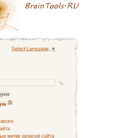
Select Language
▼
дуем
ную
 мозге
айта
ые метки записей сайта