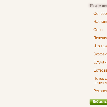
Из архив
Сенсор
Настав
Опыт
Лечени
Что так
Эффект
Случай
Естест
Поток с
перече
Реконс