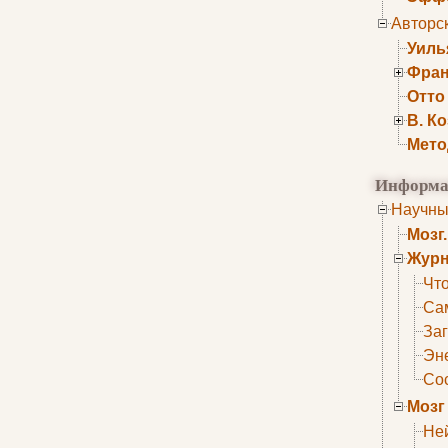
Авторс
Уиль
Фран
Отто
В. К
Мето
Информа
Научны
Мозг
Журн
Что
Са
Заг
Эне
Сос
Мозг
Не