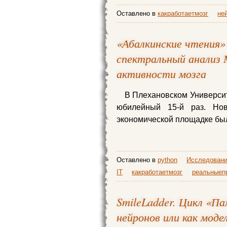
Оставлено в
какработаетмозг
не
«Абалкинские чтения» 
спектральный анализ 
активности мозга
В Плехановском Университ
юбилейный 15-й раз. Но
экономической площадке был
Оставлено в
python
Исследовани
IT
какработаетмозг
реальныеп
SmileLadder. Цикл «П
нейронов или как мод