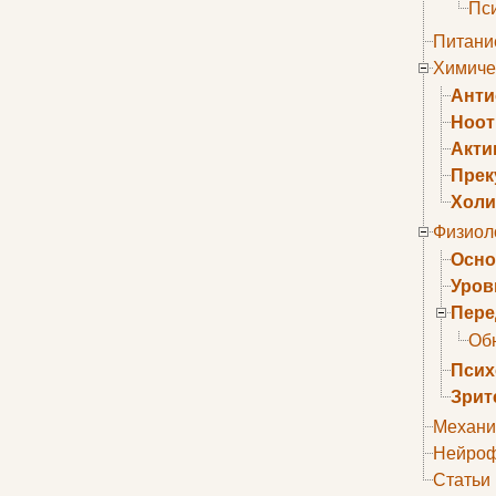
Пс
Питани
Химиче
Анти
Ноо
Акти
Прек
Холи
Физиол
Осно
Уров
Пере
Об
Псих
Зрит
Механи
Нейроф
Статьи