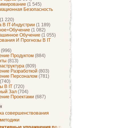
ммирование
(1 545)
ационная Безопасность
(1 220)
 В IT-Индустрии
(1 189)
ное+обучение
(1 082)
ашинное Обучение
(1 055)
ования И Прогнозы В IT
(996)
ение Продуктом
(884)
нты
(813)
раструктура
(809)
ение Разработкой
(803)
ение Персоналом
(781)
(740)
ы В IT
(720)
ный Зал
(704)
ение Проектами
(687)
и
ка совершенствования
 методики
ктивные упражнения по развитию памяти