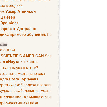
кие методики
ям Уокер Аткинсон
ц Лёзер
 Эренберг
озаренко. Джордано
дика прямого обучения. Пауль Шелли
ция
е статьи
. SCIENTIFIC AMERICAN September 1979
ал «Наука и жизнь»
 знает наука о мозге?
мозащита мозга человека
адка мозга Тургенева
ргетический подход к эволюции мозга
удистые заболевания мозга. Все может начаться с головно
 и сознание. Альманах. SCIENTIFIC AMERICAN
йробиология XXI века