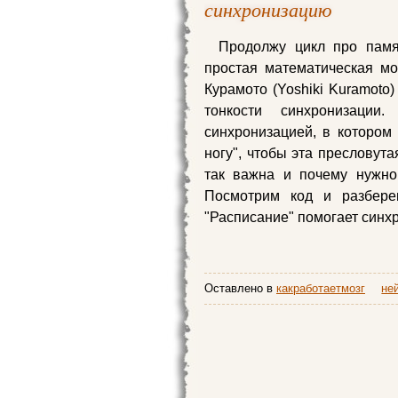
синхронизацию
Продолжу цикл про памят
простая математическая м
Курамото (Yoshiki Kuramoto
тонкости синхронизаци
синхронизацией, в котором 
ногу", чтобы эта пресловут
так важна и почему нужно
Посмотрим код и разбер
"Расписание" помогает синх
Оставлено в
какработаетмозг
не