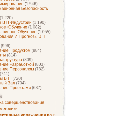
ммирование
(1 546)
ационная Безопасность
(1 220)
 В IT-Индустрии
(1 190)
ное+обучение
(1 082)
ашинное Обучение
(1 055)
ования И Прогнозы В IT
(996)
ение Продуктом
(884)
нты
(814)
раструктура
(809)
ение Разработкой
(803)
ение Персоналом
(782)
(741)
ы В IT
(720)
ный Зал
(704)
ение Проектами
(687)
и
ка совершенствования
 методики
ктивные упражнения по развитию памяти