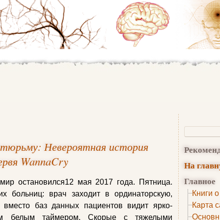
 в тюрьму: Невероятная история
Рекомен
ервя WannaCry
На глав
Главное
 мир остановился12 мая 2017 года. Пятница.
Книги о
их больниц: врач заходит в ординаторскую,
Карта с
вместо баз данных пациентов видит ярко-
Основн
им белым таймером. Скорые с тяжелыми