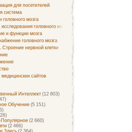
ация для посетителей
я система
и головного мозга
 исследования головного мозга
ие и функции мозга
набжение головного мозга
. Строение нервной клетки
ние
жение
ство
г медицинских сайтов
твенный Интеллект
(12 803)
47)
ое Обучение
(5 151)
5)
26)
-Популярное
(2 660)
ети
(2 466)
е Здесь
(2 364)