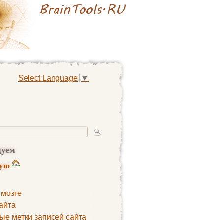
Select Language
▼
дуем
ную
 мозге
айта
ые метки записей сайта