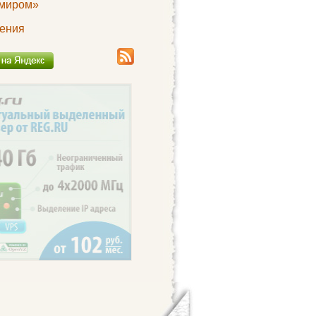
миром»
ения