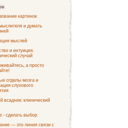
ов
зование картинок
 мыслителя и думать
чней
ация мыслей
тво и интуиция.
ический случай
живайтесь, а просто
айте!
ые отделы мозга и
зация слухового
ятия
й всадник: клинический
 - сделать выбор
ание — это линия связи с