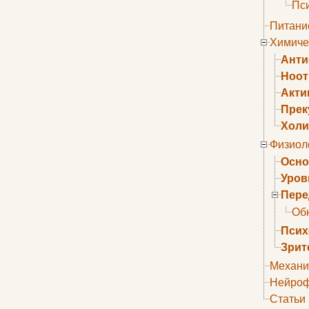
Пс
Питани
Химиче
Анти
Ноо
Акти
Прек
Холи
Физиол
Осно
Уров
Пере
Об
Псих
Зрит
Механи
Нейроф
Статьи