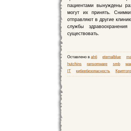
пациентами вынуждены раз
могут их принять. Снимк
отправляют в другие клиник
службы здравоохранения
существовать.
Оставлено в
ahб
eternalblue
ma
hutchins
ransomware
smb
wa
IT
кибербезопасность
Криптог