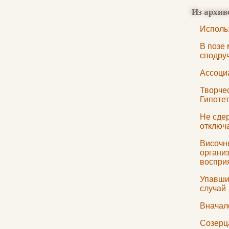
Из архив
Исполь
В позе
сподру
Ассоци
Творчес
Гипотет
Не сдер
отключ
Височн
органи
воспри
Упавши
случай
Вначале
Созерц