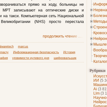
Информ
ворачиваться прямо на ходу, больницы не
Нервна
и МРТ записывают на оптические диски и
Болезн
и на такси. Компьютерная сеть Национальной
Методы
 Великобритании (NHS) просто перестала
Строен
Кровос
продолжить чтение
......
Нейрон
Мышле
lwaretech
marcus
Вообра
nnacry
Информационная безопасность
История
Творче
рафия
уязвимости нулевого дня
шифровальщик
Катало
Рубрики
Искусс
ИИ
(5 3
Машинн
Ai
(3 81
Llm
(3 1
Научно
Нейрос
Будуще