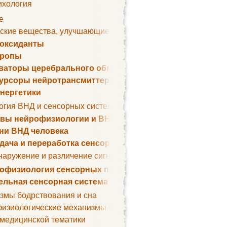
ихология
е
ские вещества, улучшающие умственные способности
оксиданты
тропы
ваторы церебрального обмена веществ
урсоры нейротрансмиттеров
нергетики
огия ВНД и сенсорных систем
вы нейрофизиологии и ВНД
ни ВНД человека
дача и переработка сенсорных сигналов
наружение и различение сигналов. Сенсорная рецепция
офизиология сенсорных процессов
ельная сенсорная система
змы бодрствования и сна
изиологические механизмы сна
 медицинской тематики