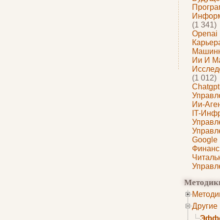
Програ
Информ
(1 341)
Openai
Карьера
Машин
Ии И М
Исслед
(1 012)
Chatgpt
Управл
Ии-Аге
IT-Инф
Управл
Управл
Google
Финанс
Читаль
Управл
Методик
Методи
Другие
Эффе