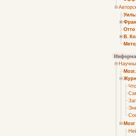
Авторс
Уиль
Фран
Отто
В. К
Мето
Информа
Научны
Мозг
Журн
Что
Са
Заг
Эне
Сос
Мозг
Не