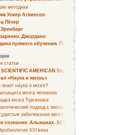
кие методики
ям Уокер Аткинсон
ц Лёзер
 Эренберг
озаренко. Джордано
дика прямого обучения. Пауль Шелли
ция
е статьи
. SCIENTIFIC AMERICAN September 1979
ал «Наука и жизнь»
 знает наука о мозге?
мозащита мозга человека
адка мозга Тургенева
ргетический подход к эволюции мозга
удистые заболевания мозга. Все может начаться с головно
 и сознание. Альманах. SCIENTIFIC AMERICAN
йробиология XXI века