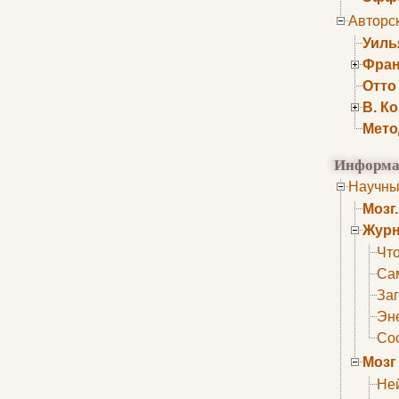
Авторс
Уиль
Фран
Отто
В. К
Мето
Информа
Научны
Мозг
Журн
Что
Са
Заг
Эне
Сос
Мозг
Не