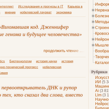
Информ
интеллект
Исследования и прогнозы в IT
Карьера в
Нервна
е
мнение
нобелевский лауреат
экономика
Болезн
Методы
«Взломавшая код. Дженнифер
Строен
ие генома и будущее человечества»
Кровос
Нейрон
Мышле
продолжить чтение
......
Вообра
Творче
tics
Биотехнологии
история науки
история
Катало
чно-технический прогресс
нобелевская
Рубрики
Химия
Искусс
ИИ
(5 3
 первооткрыватель ДНК и рупор
Машинн
Ai
(3 81
о тех, кто сказал два слова, вместо
Llm
(3 1
Научно
Нейрос
Будуще