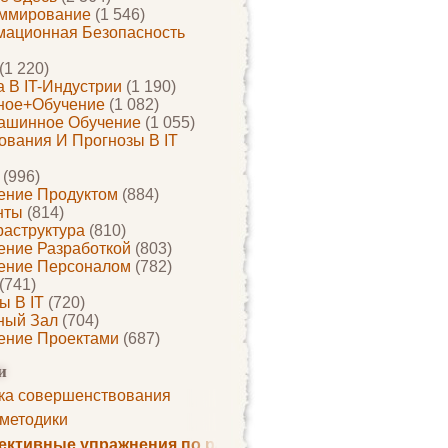
ммирование
(1 546)
ационная Безопасность
(1 220)
 В IT-Индустрии
(1 190)
ное+обучение
(1 082)
ашинное Обучение
(1 055)
ования И Прогнозы В IT
(996)
ение Продуктом
(884)
нты
(814)
раструктура
(810)
ение Разработкой
(803)
ение Персоналом
(782)
(741)
ы В IT
(720)
ный Зал
(704)
ение Проектами
(687)
и
ка совершенствования
 методики
ктивные упражнения по развитию памяти