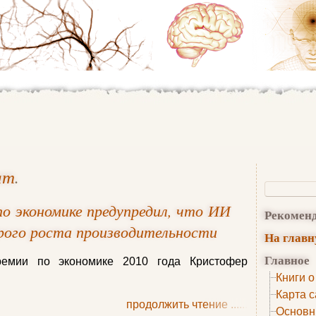
ат
.
по экономике предупредил, что ИИ
Рекомен
рого роста производительности
На глав
Главное
ремии по экономике 2010 года Кристофер
Книги о
Карта с
продолжить чтение
......
Основн