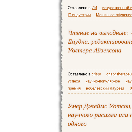
Оставлено в
ИИ
искусственный 
IT-индустрии
Машинное обучени
Чтение на выходные: 
Даудна, редактирован
Уолтера Айзексона
Оставлено в
crispr
crispr therapeu
успеха
научно-популярное
нау
премия
нобелевский лауреат
Умер Джеймс Уотсон,
научного расизма или 
одного