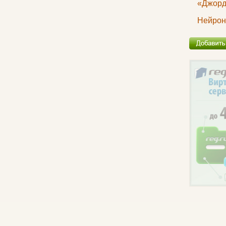
«Джорд
Нейрон