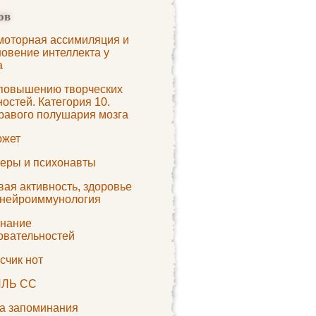
ов
моторная ассимиляция и
новение интеллекта у
а
 повышению творческих
остей. Категория 10.
равого полушария мозга
южет
теры и психонавты
ая активность, здоровье
онейроиммунология
нание
овательностей
счик нот
ЛЬ СС
а запоминания