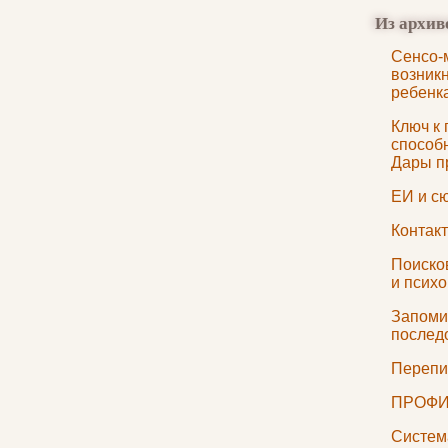
Из архив
Сенсо-
возник
ребенк
Ключ к
способн
Дары п
ЕИ и с
Контак
Поисков
и псих
Запоми
послед
Перепи
ПРОФИ
Систем