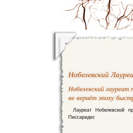
Нобелевский Лауре
Нобелевский лауреат 
не вернёт эпоху быст
Лауреат Нобелевской п
Писсаридес