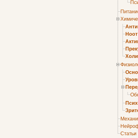
Пс
Питани
Химиче
Анти
Ноо
Акти
Прек
Холи
Физиол
Осно
Уров
Пере
Об
Псих
Зрит
Механи
Нейроф
Статьи