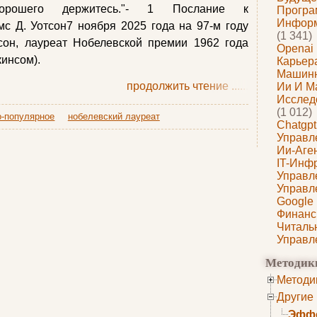
хорошего держитесь."- 1 Послание к
Програ
Информ
с Д. Уотсон7 ноября 2025 года на 97-м году
(1 341)
сон, лауреат Нобелевской премии 1962 года
Openai
кинсом).
Карьера
Машин
продолжить чтение
......
Ии И М
Исслед
(1 012)
о-популярное
нобелевский лауреат
Chatgpt
Управл
Ии-Аге
IT-Инф
Управл
Управл
Google
Финанс
Читаль
Управл
Методик
Методи
Другие
Эффе