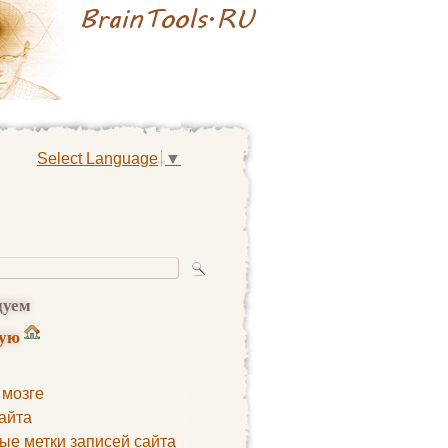
Select Language
▼
дуем
ную
 мозге
айта
ые метки записей сайта