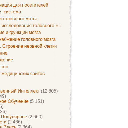
ация для посетителей
я система
и головного мозга
 исследования головного мозга
ие и функции мозга
набжение головного мозга
. Строение нервной клетки
ние
жение
ство
г медицинских сайтов
твенный Интеллект
(12 805)
49)
ое Обучение
(5 151)
5)
26)
-Популярное
(2 660)
ети
(2 466)
е Здесь
(2 364)