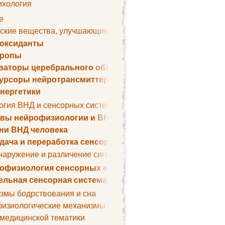
ихология
е
ские вещества, улучшающие умственные способности
оксиданты
тропы
ваторы церебрального обмена веществ
урсоры нейротрансмиттеров
нергетики
огия ВНД и сенсорных систем
вы нейрофизиологии и ВНД
ни ВНД человека
дача и переработка сенсорных сигналов
наружение и различение сигналов. Сенсорная рецепция
офизиология сенсорных процессов
ельная сенсорная система
змы бодрствования и сна
изиологические механизмы сна
 медицинской тематики