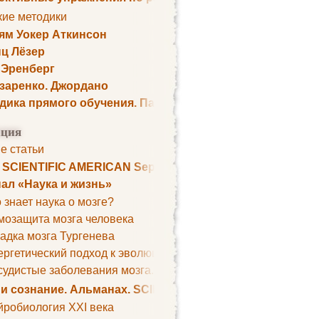
кие методики
ям Уокер Аткинсон
ц Лёзер
 Эренберг
озаренко. Джордано
дика прямого обучения. Пауль Шелли
ция
е статьи
. SCIENTIFIC AMERICAN September 1979
ал «Наука и жизнь»
 знает наука о мозге?
мозащита мозга человека
адка мозга Тургенева
ргетический подход к эволюции мозга
удистые заболевания мозга. Все может начаться с головно
 и сознание. Альманах. SCIENTIFIC AMERICAN
йробиология XXI века