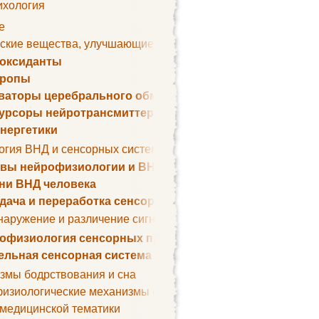
ихология
е
ские вещества, улучшающие умственные способности
оксиданты
тропы
ваторы церебрального обмена веществ
урсоры нейротрансмиттеров
нергетики
огия ВНД и сенсорных систем
вы нейрофизиологии и ВНД
ни ВНД человека
дача и переработка сенсорных сигналов
наружение и различение сигналов. Сенсорная рецепция
офизиология сенсорных процессов
ельная сенсорная система
змы бодрствования и сна
изиологические механизмы сна
 медицинской тематики