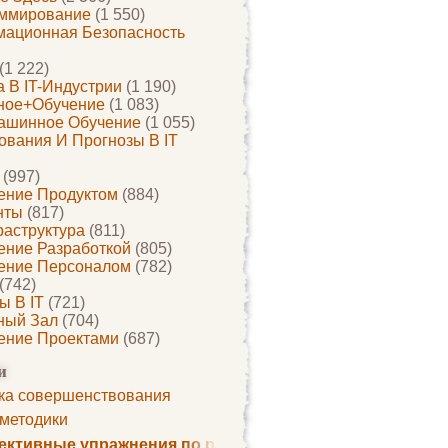
ммирование
(1 550)
ационная Безопасность
(1 222)
 В IT-Индустрии
(1 190)
ное+обучение
(1 083)
ашинное Обучение
(1 055)
ования И Прогнозы В IT
(997)
ение Продуктом
(884)
нты
(817)
раструктура
(811)
ение Разработкой
(805)
ение Персоналом
(782)
(742)
ы В IT
(721)
ный Зал
(704)
ение Проектами
(687)
и
ка совершенствования
 методики
ктивные упражнения по развитию памяти