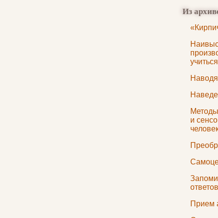
Из архив
«Кирпи
Наивы
произво
учиться
Наводя
Наведе
Методы
и сенс
челове
Преобр
Самоце
Запоми
ответо
Прием 