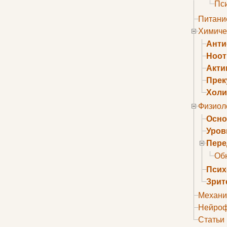
Пс
Питани
Химиче
Анти
Ноо
Акти
Прек
Холи
Физиол
Осно
Уров
Пере
Об
Псих
Зрит
Механи
Нейроф
Статьи