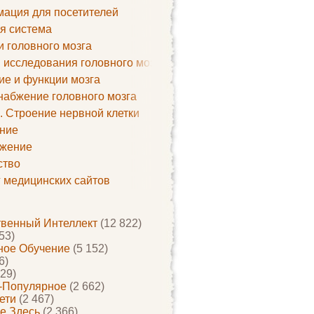
ация для посетителей
я система
и головного мозга
 исследования головного мозга
ие и функции мозга
набжение головного мозга
. Строение нервной клетки
ние
жение
ство
г медицинских сайтов
твенный Интеллект
(12 822)
53)
ое Обучение
(5 152)
6)
29)
-Популярное
(2 662)
ети
(2 467)
е Здесь
(2 366)