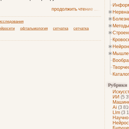
Информ
продолжить чтение
......
Нервна
Болезн
исследования
Методы
ейросети
офтальмология
сетчатка
сетчатка
Строен
Кровос
Нейрон
Мышле
Вообра
Творче
Катало
Рубрики
Искусс
ИИ
(5 3
Машинн
Ai
(3 81
Llm
(3 1
Научно
Нейрос
Будуще