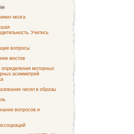
ов
чики» мозга
сшая
дительность. Учитесь
щие вопросы
ние мостов
 определения моторных
орных асимметрий
ка
азование чисел в образы
ль
нание вопросов и
в
ассоциаций