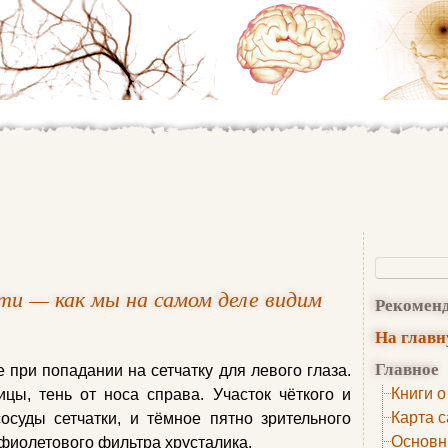
ети — как мы на самом деле видим
Рекомен
На глав
Главное
 при попадании на сетчатку для левого глаза.
Книги о
цы, тень от носа справа. Участок чёткого и
Карта с
сосуды сетчатки, и тёмное пятно зрительного
Основн
афиолетового фильтра хрусталика.