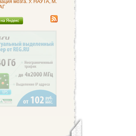
ация мозга. У. НАУТА, М.
АГ