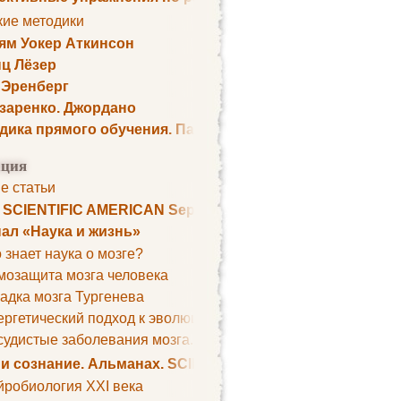
кие методики
ям Уокер Аткинсон
ц Лёзер
 Эренберг
озаренко. Джордано
дика прямого обучения. Пауль Шелли
ция
е статьи
. SCIENTIFIC AMERICAN September 1979
ал «Наука и жизнь»
 знает наука о мозге?
мозащита мозга человека
адка мозга Тургенева
ргетический подход к эволюции мозга
удистые заболевания мозга. Все может начаться с головно
 и сознание. Альманах. SCIENTIFIC AMERICAN
йробиология XXI века