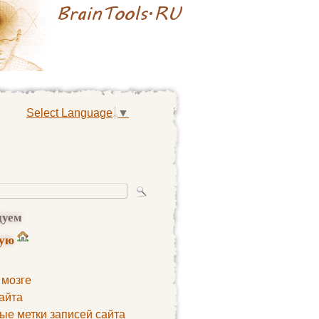
Select Language
▼
дуем
ную
 мозге
айта
ые метки записей сайта