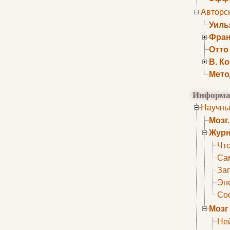
Авторс
Уиль
Фран
Отто
В. К
Мето
Информа
Научны
Мозг
Журн
Что
Са
Заг
Эне
Сос
Мозг
Не