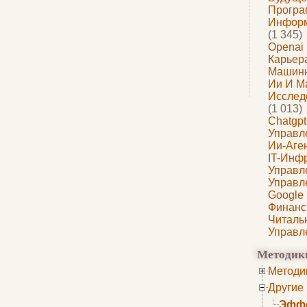
Програ
Информ
(1 345)
Openai
Карьера
Машин
Ии И М
Исслед
(1 013)
Chatgpt
Управл
Ии-Аге
IT-Инф
Управл
Управл
Google
Финанс
Читаль
Управл
Методик
Методи
Другие
Эффе