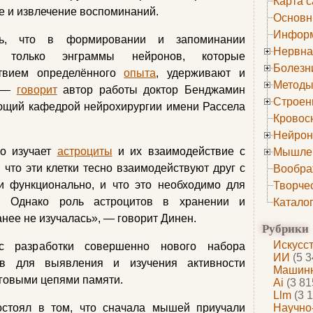
Карта с
е и извлечение воспоминаний.
Основн
Информ
ь, что в формировании и запоминании
Нервна
т только энграммы нейронов, которые
Болезн
ствием определённого
опыта
, удерживают и
Методы
, —
говорит
автор работы доктор Бенджамин
Строен
ющий кафедрой нейрохирургии имени Рассела
Кровос
Нейрон
о изучает
астроциты
и их взаимодействие с
Мышле
что эти клетки тесно взаимодействуют друг с
Вообра
 и функционально, и что это необходимо для
Творче
а. Однако роль астроцитов в хранении и
Катало
нее не изучалась», — говорит Динен.
Рубрики
Искусс
с разработки совершенно нового набора
ИИ
(5 3
ов для выявления и изучения активности
Машинн
зговыми цепями памяти.
Ai
(3 81
Llm
(3 1
остоял в том, что сначала мышей приучали
Научно