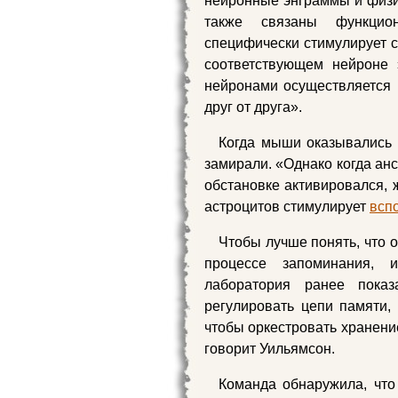
нейронные энграммы и физи
также связаны функцион
специфически стимулирует с
соответствующем нейроне 
нейронами осуществляется 
друг от друга».
Когда мыши оказывались в
замирали. «Однако когда ан
обстановке активировался, 
астроцитов стимулирует
всп
Чтобы лучше понять, что 
процессе запоминания, 
лаборатория ранее пока
регулировать цепи памяти, 
чтобы оркестровать хранени
говорит Уильямсон.
Команда обнаружила, что