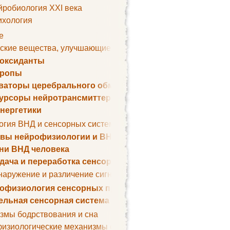
йробиология XXI века
ихология
е
ские вещества, улучшающие умственные способности
оксиданты
тропы
ваторы церебрального обмена веществ
урсоры нейротрансмиттеров
нергетики
огия ВНД и сенсорных систем
вы нейрофизиологии и ВНД
ни ВНД человека
дача и переработка сенсорных сигналов
наружение и различение сигналов. Сенсорная рецепция
офизиология сенсорных процессов
ельная сенсорная система
змы бодрствования и сна
изиологические механизмы сна