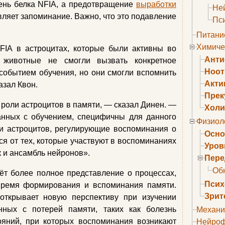
ень белка NFIA, а предотвращение
выработки
Не
вляет запоминание. Важно, что это подавление
Пс
Питани
Химиче
FIA в астроцитах, которые были активны во
Анти
 животные не смогли вызвать конкретное
Ноо
событием обучения, но они смогли вспомнить
Акти
азал Квон.
Прек
 роли астроцитов в памяти, — сказал Динен. —
Холи
анных с обучением, специфичны для данного
Физиол
и астроцитов, регулирующие воспоминания о
Осно
ся от тех, которые участвуют в воспоминаниях
Уров
к и ансамбль нейронов».
Пере
Об
ёт более полное представление о процессах,
Псих
время формирования и вспоминания памяти.
Зрит
 открывает новую перспективу при изучении
анных с потерей памяти, таких как болезнь
Механи
ояний, при которых воспоминания возникают
Нейроф