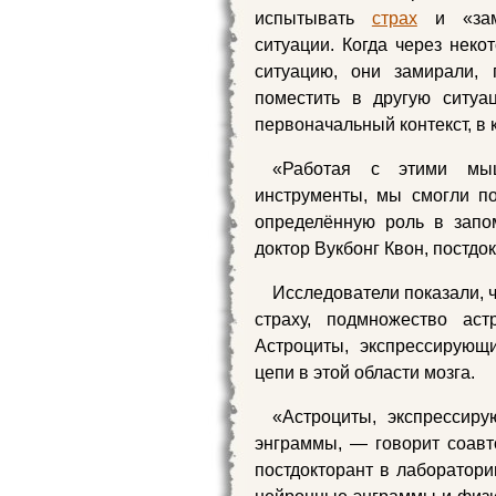
испытывать
страх
и «зами
ситуации. Когда через нек
ситуацию, они замирали,
поместить в другую ситуа
первоначальный контекст, в
«Работая с этими мы
инструменты, мы смогли по
определённую роль в запо
доктор Вукбонг Квон, постдо
Исследователи показали, 
страху, подмножество аст
Астроциты, экспрессирующ
цепи в этой области мозга.
«Астроциты, экспрессиру
энграммы, — говорит соавт
постдокторант в лаборатори