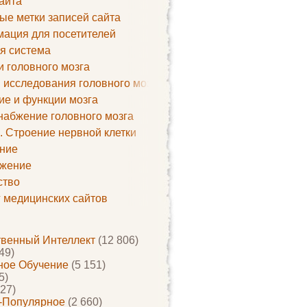
айта
ые метки записей сайта
ация для посетителей
я система
и головного мозга
 исследования головного мозга
ие и функции мозга
набжение головного мозга
. Строение нервной клетки
ние
жение
ство
г медицинских сайтов
твенный Интеллект
(12 806)
49)
ое Обучение
(5 151)
5)
27)
-Популярное
(2 660)