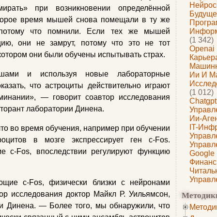
Нейрос
рать» при возникновении определённой
Будуще
оторое время мышей снова помещали в ту же
Програ
 потому что помнили. Если тех же мышей
Информ
(1 342)
цию, они не замрут, потому что это не тот
Openai
 котором они были обучены испытывать страх.
Карьера
Машин
шами и используя новые лабораторные
Ии И М
Исслед
казать, что астроциты действительно играют
(1 012)
минании», — говорит соавтор исследования
Chatgpt
кторант лаборатории Динена.
Управл
Ии-Аге
IT-Инф
что во время обучения, например при обучении
Управл
роцитов в мозге экспрессирует ген c-Fos.
Управл
ие c-Fos, впоследствии регулируют функцию
Google
Финанс
Читаль
Управл
ющие c-Fos, физически близки с нейронами
Методик
ор исследования доктор Майкл Р. Уильямсон,
и Динена. — Более того, мы обнаружили, что
Методи