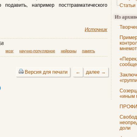
 подавить, например посттравматического
Статьи
Из архив
Творче
Источник
Пример
контро
58
мнемот
мозг
научно-популярное
нейроны
память
«Перек
сообще
Версия для печати
←
далее →
Заключ
«групп
Созерц
«иным 
ПРОФИ
Свобод
неопре
доли