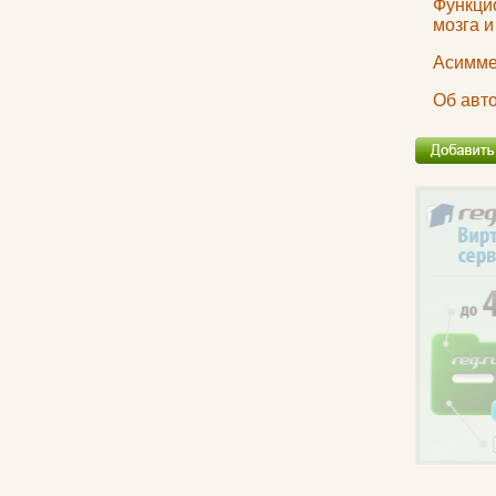
Функци
мозга и
Асимме
Об авт