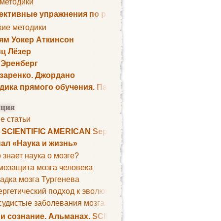
 методики
ктивные упражнения по развитию памяти
кие методики
ям Уокер Аткинсон
ц Лёзер
 Эренберг
озаренко. Джордано
дика прямого обучения. Пауль Шелли
ция
е статьи
. SCIENTIFIC AMERICAN September 1979
ал «Наука и жизнь»
 знает наука о мозге?
мозащита мозга человека
адка мозга Тургенева
ргетический подход к эволюции мозга
удистые заболевания мозга. Все может начаться с головно
 и сознание. Альманах. SCIENTIFIC AMERICAN