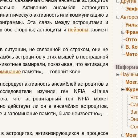
чески связанный с ними ансамбль астроцитов
Другие
ально. Активация ансамбля астроцитов
Эффе
инаптическую активность или коммуникацию в
Авторс
энграммы. Эта связь между астроцитами и
Уиль
в обе стороны; астроциты и
нейроны
зависят
Фран
Отто
В. К
 ситуации, не связанной со страхом, они не
Мето
самбль астроцитов у этих мышей в нестрашной
животные замирали, показывая, что активация
Информа
оминание
памяти», — говорит Квон.
Научны
Мозг
опосредует активность ансамблей астроцитов в
Журн
исследователи изучили ген NFIA. «Наша
Что
зала, что астроцитарный ген NFIA может
Са
но действует ли он в ансамблях астроцитов,
Заг
е и запоминание памяти, было неизвестно», —
Эне
Сос
 в астроцитах, активизирующихся в процессе
Мозг