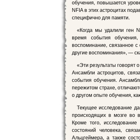
обучения, повышается уров
NFIA в этих астроцитах пода
специфично для памяти.
«Когда мы удалили ген N
время события обучения,
воспоминание, связанное с 
другие воспоминания», — ск
«Эти результаты говорят о
Ансамбли астроцитов, связ
события обучения. Ансамбл
пережитом страхе, отличают
о другом опыте обучения, ка
Текущее исследование да
происходящих в мозге во 
Кроме того, исследование
состояний человека, связ
Альцгеймера, а также сост