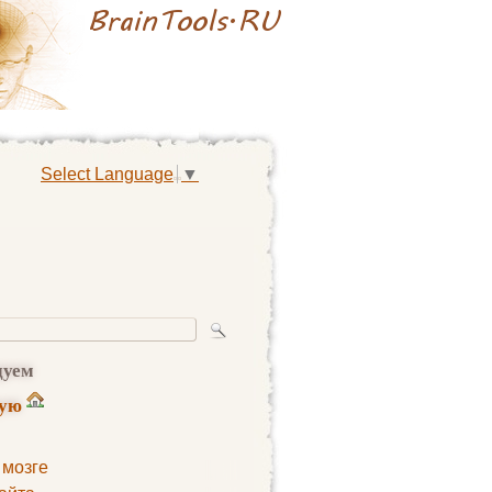
Select Language
▼
дуем
ную
 мозге