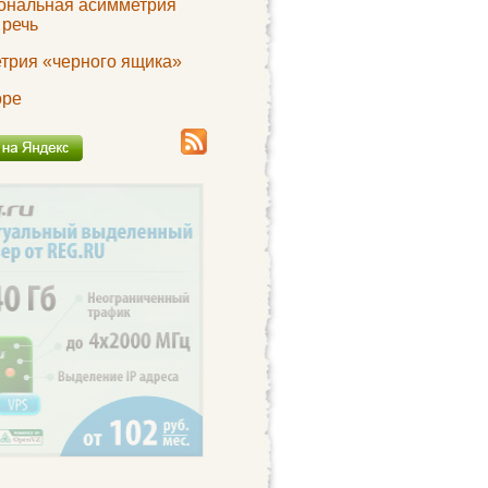
ональная асимметрия
 речь
трия «черного ящика»
оре