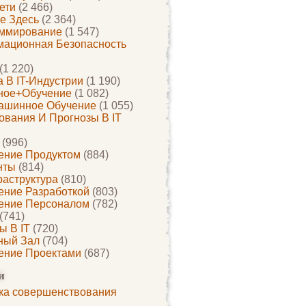
ети
(2 466)
е Здесь
(2 364)
ммирование
(1 547)
ационная Безопасность
(1 220)
 В IT-Индустрии
(1 190)
ное+обучение
(1 082)
ашинное Обучение
(1 055)
ования И Прогнозы В IT
(996)
ение Продуктом
(884)
нты
(814)
раструктура
(810)
ение Разработкой
(803)
ение Персоналом
(782)
(741)
ы В IT
(720)
ный Зал
(704)
ение Проектами
(687)
и
ка совершенствования