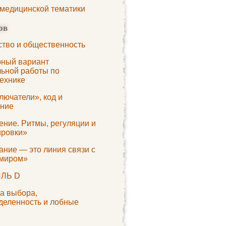
 медицинской тематики
ов
ство и общественность
ный вариант
льной работы по
ехнике
лючатели», код и
ние
ение. Ритмы, регуляции и
ировки»
ание — это линия связи с
миром»
ЛЬ D
а выбора,
деленность и лобные