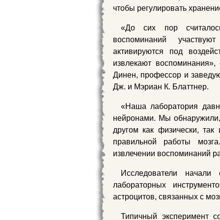
чтобы регулировать хранени
«До сих пор считалос
воспоминаний участвую
активируются под воздей
извлекают воспоминания»
Динен, профессор и заведу
Дж. и Мэриан К. Блаттнер.
«Наша лаборатория давн
нейронами. Мы обнаружили, 
другом как физически, так
правильной работы мозг
извлечении воспоминаний ра
Исследователи начали 
лабораторных инструмент
астроцитов, связанных с мо
Типичный эксперимент с