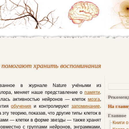
ге помогают хранить воспоминания
ованное в журнале Nature учёными из
йлора, меняет наше представление о
памяти
.
Рекомен
ялась активностью нейронов — клеток
мозга
,
На глав
бытия
обучения
и контролируют
запоминание
.
ту теорию, показав, что другие типы клеток в
Главное
ами — клетки в форме звезды — также хранят
Книги о
овместно с группами нейронов, энграммами,