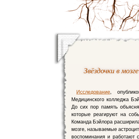
Звёздочки в моз
Исследование
, опублик
Медицинского колледжа Бэ
До сих пор память объясн
которые реагируют на со
Команда Бэйлора расширила э
мозге, называемые астроцит
воспоминания и работают с