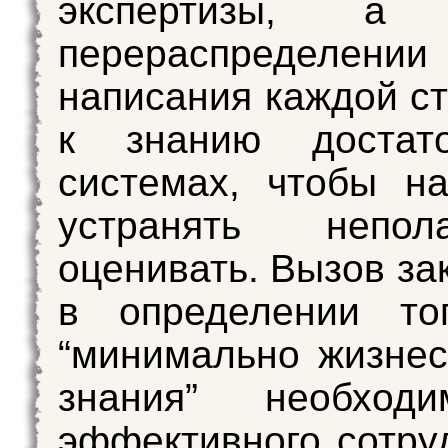
экспертизы, 
перераспределен
написания каждой ст
к знанию достат
системах, чтобы на
устранять непо
оценивать. Вызов за
в определении тог
“минимально жизне
знания” необход
эффективного сотру