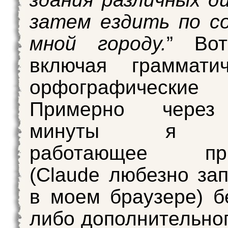
затем ездить по с
мной городу.
” Во
включая граммати
орфографическ
Примерно через
минуты я п
работающее при
(Claude любезно зап
в моем браузере) бе
либо дополнительног