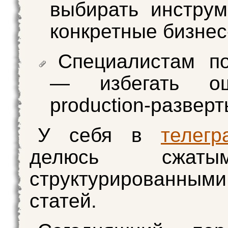
выбирать инстру
конкретные бизнес
Специалистам п
— избегать о
production-развер
У себя в
телегр
делюсь сжа
структурированным
статей.