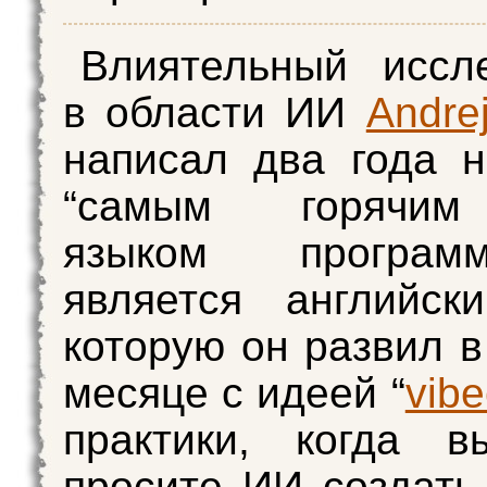
Влиятельный иссл
в области ИИ
Andre
написал два года н
“самым горячи
языком программ
является английски
которую он развил 
месяце с идеей “
vib
практики, когда в
просите ИИ создать 