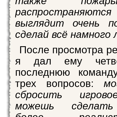
также пожа
распространяютс
выглядит очень по
сделай всё намного 
После просмотра ре
я дал ему четв
последнюю команд
трех вопросов:
м
сбросить игрово
можешь сделать