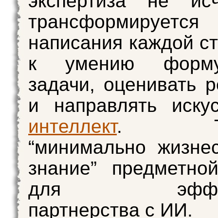
экспертиза не исч
трансформирует
написания каждой ст
к умению формул
задачи, оценивать р
и направлять иску
интеллект
. Тре
“минимально жизне
знание” предметно
для эффект
партнерства с ИИ.