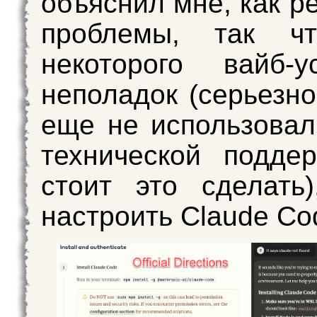
объяснил мне, как р
проблемы, так ч
некоторого вайб-у
неполадок (серьезно
еще не использова
технической подде
стоит это сделать
настроить Claude Co