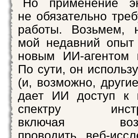
Но применение эк
не обязательно треб
работы. Возьмем, 
мой недавний опы
новым ИИ-агентом 
По сути, он использ
(и, возможно, други
дает ИИ доступ к 
спектру инстру
включая возмо
проводить веб-иссл