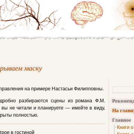
рываем маску
управления на примере Настасьи Филипповны.
Рекомен
одробно разбираются сцены из романа Ф.М.
 вы не читали и планируете — имейте в виду,
На глав
крыты полностью.
Главное
Книги о
трое в гостиной