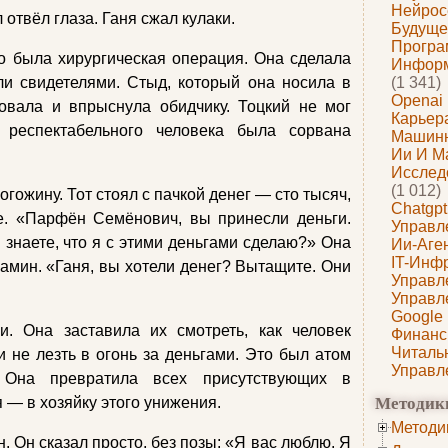
Нейрос
 отвёл глаза. Ганя сжал кулаки.
Будуще
Програ
о была хирургическая операция. Она сделала
Информ
и свидетелями. Стыд, который она носила в
(1 341)
Openai
ровала и впрыснула обидчику. Тоцкий не мог
Карьера
респектабельного человека была сорвана
Машин
Ии И М
Исслед
(1 012)
огожину. Тот стоял с пачкой денег — сто тысяч,
Chatgpt
е. «Парфён Семёнович, вы принесли деньги.
Управл
 знаете, что я с этими деньгами сделаю?» Она
Ии-Аге
IT-Инф
камин. «Ганя, вы хотели денег? Вытащите. Они
Управл
Управл
Google
и. Она заставила их смотреть, как человек
Финанс
Читаль
и не лезть в огонь за деньгами. Это был атом
Управл
 Она превратила всех присутствующих в
Методик
 — в хозяйку этого унижения.
Методи
 Он сказал просто, без позы: «Я вас люблю. Я