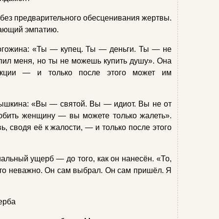
без предварительного обесценивания жертвы.
чающий эмпатию.
огожина: «Ты — купец. Ты — деньги. Ты — не
упил меня, но ты не можешь купить душу». Она
нкции — и только после этого может им
ышкина: «Вы — святой. Вы — идиот. Вы не от
юбить женщину — вы можете только жалеть».
, сводя её к жалости, — и только после этого
альный ущерб — до того, как он нанесён. «То,
это неважно. Он сам выбрал. Он сам пришёл. Я
щерба