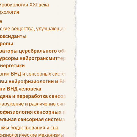
йробиология XXI века
ихология
е
ские вещества, улучшающие умственные способности
оксиданты
тропы
ваторы церебрального обмена веществ
урсоры нейротрансмиттеров
нергетики
огия ВНД и сенсорных систем
вы нейрофизиологии и ВНД
ни ВНД человека
дача и переработка сенсорных сигналов
наружение и различение сигналов. Сенсорная рецепция
офизиология сенсорных процессов
ельная сенсорная система
змы бодрствования и сна
изиологические механизмы сна