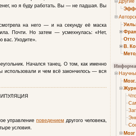
Другие
енег, но я буду работать. Вы — не падшая. Вы
Эффе
Авторс
Уиль
смотрела на него — и на секунду её маска
Фран
ила. Почти. Но затем — усмехнулась: «Нет,
Отто
ю вас. Уходите».
В. К
Мето
реугольник. Начался танец. О том, как именно
Информа
ы использовали и чем всё закончилось — вся
Научны
Мозг
Журн
Что
АНИПУЛЯЦИЯ
Са
Заг
Эне
тое управление
поведением
другого человека,
Сос
тыре условия.
Мозг