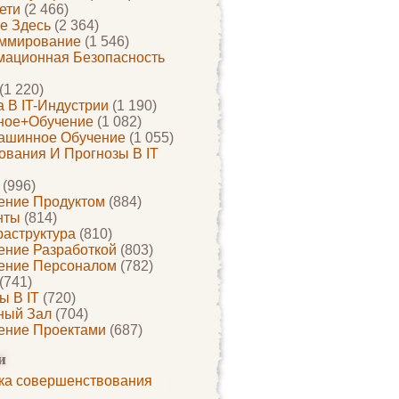
ети
(2 466)
е Здесь
(2 364)
ммирование
(1 546)
ационная Безопасность
(1 220)
 В IT-Индустрии
(1 190)
ное+обучение
(1 082)
ашинное Обучение
(1 055)
ования И Прогнозы В IT
(996)
ение Продуктом
(884)
нты
(814)
раструктура
(810)
ение Разработкой
(803)
ение Персоналом
(782)
(741)
ы В IT
(720)
ный Зал
(704)
ение Проектами
(687)
и
ка совершенствования