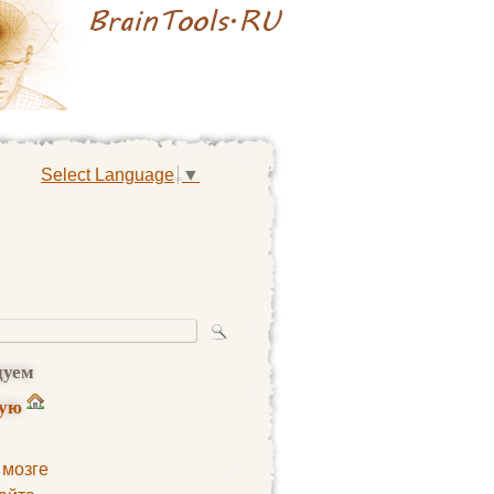
Select Language
▼
дуем
ную
 мозге