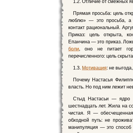
1.2. Отличие от смежных 
Прямая просьба: цель отк
люблю» — это просьба, а 
контакт рациональный. Аргу
Приказ: цель открыта, ко
Епанчина — это приказ. Ложь
боли
, оно не питает гор
перечисленного: цель скрыта
1.3.
Мотивация
: не выгода
Почему Настасья Филипп
власть. Но под ним лежит н
Стыд Настасьи — ядро 
шестнадцать лет. Жила на с
чистая. Я — обесчещенная
обходной путь: не прожива
манипуляция — это способ 