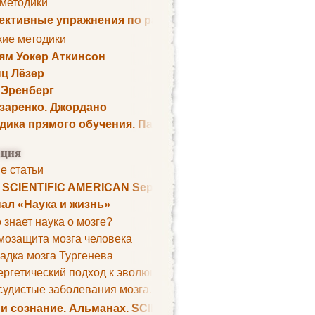
 методики
ктивные упражнения по развитию памяти
кие методики
ям Уокер Аткинсон
ц Лёзер
 Эренберг
озаренко. Джордано
дика прямого обучения. Пауль Шелли
ция
е статьи
. SCIENTIFIC AMERICAN September 1979
ал «Наука и жизнь»
 знает наука о мозге?
мозащита мозга человека
адка мозга Тургенева
ргетический подход к эволюции мозга
удистые заболевания мозга. Все может начаться с головно
 и сознание. Альманах. SCIENTIFIC AMERICAN