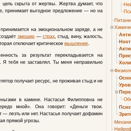
 цель скрыта от жертвы. Жертва думает, что
Не
не, принимает выгодное предложение — но на
Пс
Питани
Химиче
 принимается на эмоциональном заряде, а не
Анти
создаёт
эмоцию
—
страх
, стыд, вину, жалость,
Ноо
оторая отключает критическое
мышление
.
Акти
венность за результат перекладывается на
Прек
. Я тебя не заставлял. Ты меня неправильно
Холи
Физиол
Осно
лятор получает ресурс, не проживая стыд и не
Уров
Пере
Об
еньгами в камине. Настасья Филипповна не
ередо мной». Она говорит: «Деньги твои.
Псих
 — лезть или нет. Настасья получает дофамин
Зрит
ая прямой угрозы.
Механи
Нейроф