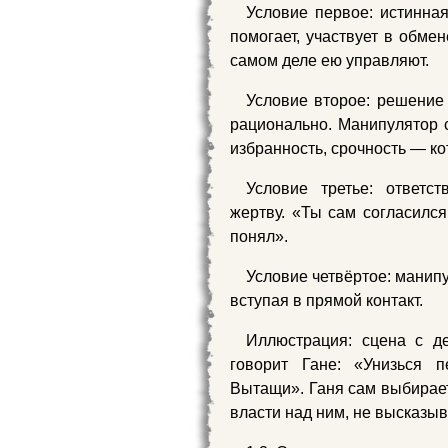
Условие первое: истинная
помогает, участвует в обме
самом деле ею управляют.
Условие второе: решение
рационально. Манипулятор 
избранность, срочность — к
Условие третье: ответст
жертву. «Ты сам согласился
понял».
Условие четвёртое: манипу
вступая в прямой контакт.
Иллюстрация: сцена с д
говорит Гане: «Унизься п
Вытащи». Ганя сам выбирает
власти над ним, не высказыв