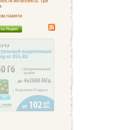
ности интеллекта. Три
а
зм памяти