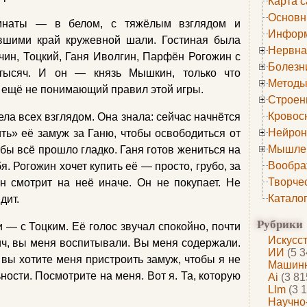
Карта с
Основн
мнаты — в белом, с тяжёлым взглядом и
Информ
вшими край кружевной шали. Гостиная была
Нервна
чин, Тоцкий, Ганя Иволгин, Парфён Рогожин с
Болезн
 тысяч. И он — князь Мышкин, только что
Методы
 ещё не понимающий правил этой игры.
Строен
Кровос
ла всех взглядом. Она знала: сейчас начнётся
Нейрон
ить» её замуж за Ганю, чтобы освободиться от
Мышле
обы всё прошло гладко. Ганя готов жениться на
Вообра
бя. Рогожин хочет купить её — просто, грубо, за
Творче
н смотрит на неё иначе. Он не покупает. Не
Катало
дит.
Рубрики
 — с Тоцким. Её голос звучал спокойно, почти
Искусс
ч, вы меня воспитывали. Вы меня содержали.
ИИ
(5 3
 вы хотите меня пристроить замуж, чтобы я не
Машинн
ости. Посмотрите на меня. Вот я. Та, которую
Ai
(3 81
Llm
(3 1
Научно