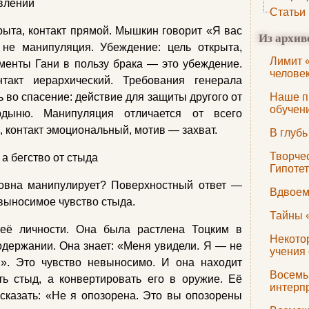
явлений
Статьи
рыта, контакт прямой. Мышкин говорит «Я вас
Из архив
не манипуляция. Убеждение: цель открыта,
Лимит 
менты Гани в пользу брака — это убеждение.
челове
нтакт иерархический. Требования генерала
 во спасение: действие для защиты другого от
Наше п
обучен
дыню. Манипуляция отличается от всего
, контакт эмоциональный, мотив — захват.
В глубь
Творчес
, а бегство от стыда
Гипотет
овна манипулирует? Поверхностный ответ —
Вдвоем
евыносимое чувство стыда.
Тайны 
её личности. Она была растлена Тоцким в
Некото
одержании. Она знает: «Меня увидели. Я — не
учения
». Это чувство невыносимо. И она находит
Восемь 
ть стыд, а конвертировать его в оружие. Её
интерп
сказать: «Не я опозорена. Это вы опозорены