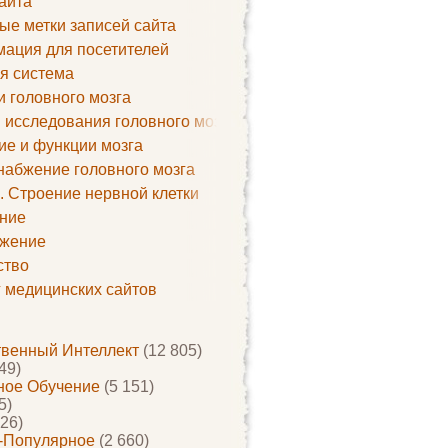
айта
ые метки записей сайта
ация для посетителей
я система
и головного мозга
 исследования головного мозга
ие и функции мозга
набжение головного мозга
. Строение нервной клетки
ние
жение
ство
г медицинских сайтов
твенный Интеллект
(12 805)
49)
ое Обучение
(5 151)
5)
26)
-Популярное
(2 660)