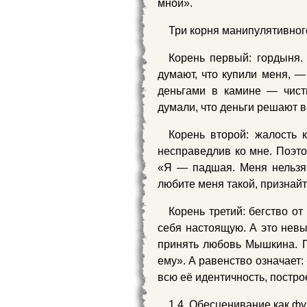
мной».
Три корня манипулятивно
Корень первый: гордыня.
думают, что купили меня, —
деньгами в камине — чист
думали, что деньги решают в
Корень второй: жалость 
несправедлив ко мне. Поэт
«Я — падшая. Меня нельзя 
любите меня такой, признай
Корень третий: бегство от
себя настоящую. А это нев
принять любовь Мышкина. П
ему». А равенство означает
всю её идентичность, постро
1.4. Обесценивание как ф