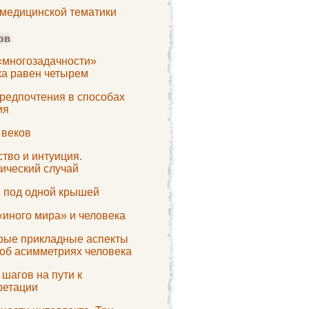
 медицинской тематики
ов
«многозадачности»
ка равен четырем
редпочтения в способах
ия
 веков
тво и интуиция.
ический случай
 под одной крышей
«иного мира» и человека
рые прикладные аспекты
 об асимметриях человека
шагов на пути к
ретации