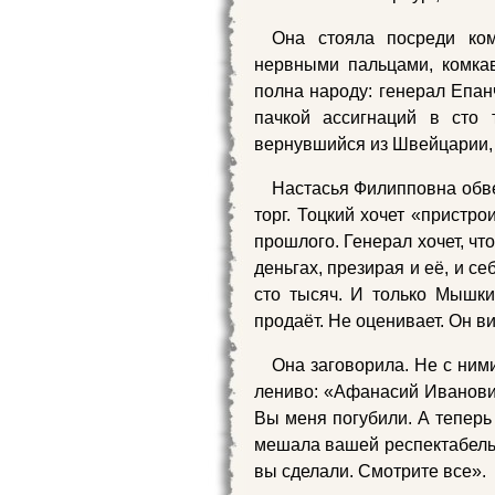
Она стояла посреди ко
нервными пальцами, комка
полна народу: генерал Епан
пачкой ассигнаций в сто
вернувшийся из Швейцарии,
Настасья Филипповна обве
торг. Тоцкий хочет «пристро
прошлого. Генерал хочет, чт
деньгах, презирая и её, и се
сто тысяч. И только Мышки
продаёт. Не оценивает. Он ви
Она заговорила. Не с ними
лениво: «Афанасий Иванови
Вы меня погубили. А теперь
мешала вашей респектабельн
вы сделали. Смотрите все».