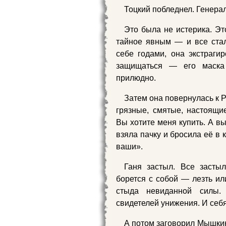
Тоцкий побледнел. Генерал
Это была не истерика. Эт
тайное явным — и все стал
себе годами, она экстраги
защищаться — его маска 
прилюдно.
Затем она повернулась к Р
грязные, смятые, настоящи
Вы хотите меня купить. А вы
взяла пачку и бросила её в 
ваши».
Ганя застыл. Все застыл
борется с собой — лезть ил
стыда невиданной силы.
свидетелей унижения. И себя
А потом заговорил Мышкин.