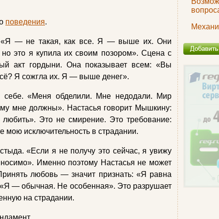
Возмож
вопрос
го
поведения
.
Механи
 «Я — не такая, как все. Я — выше их. Они
 но это я купила их своим позором». Сцена с
ый акт гордыни. Она показывает всем: «Вы
сё? Я сожгла их. Я — выше денег».
к себе. «Меня обделили. Мне недодали. Мир
ому мне должны». Настасья говорит Мышкину:
любить». Это не смирение. Это требование:
те мою исключительность в страдании.
 стыда. «Если я не получу это сейчас, я увижу
ыносимо». Именно поэтому Настасья не может
ринять любовь — значит признать: «Я равна
: «Я — обычная. Не особенная». Это разрушает
енную на страдании.
ундамент