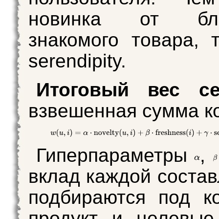
новинка от бли
знакомого товара,
serendipity.
Итоговый вес с
взвешенная сумма к
Гиперпараметры
,
вклад каждой соста
подбираются под к
продукт и целевые