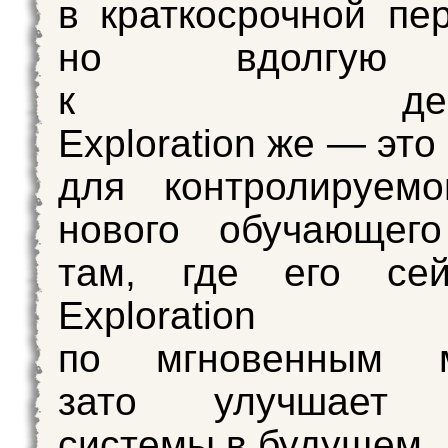
в краткосрочной пер
но вдолгую
к деград
Exploration же — эт
для контролируемо
нового обучающего
там, где его сей
Exploratio
по мгновенным м
зато улучшает к
системы в будущем.