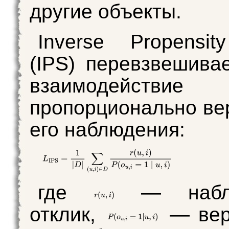
другие объекты.
Inverse Propensit
(IPS) перевзвешива
взаимодействие 
пропорционально ве
его наблюдения:
где
— наблю
отклик,
— вер