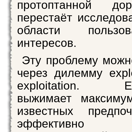
протоптанной до
перестаёт исследов
области пользова
интересов.
Эту проблему можн
через дилемму expl
exploitation. Exp
выжимает максиму
известных предпо
эффективно ра