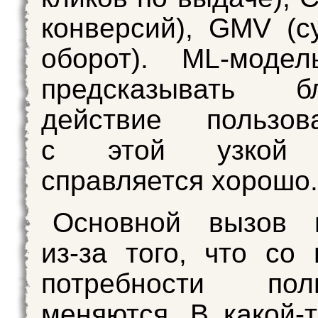
конверсий), GMV (
оборот). ML‑модел
предсказывать б
действие пользо
с этой узкой 
справляется хорошо.
Основной вызов в
из‑за того, что со
потребности поль
меняются. В какой‑