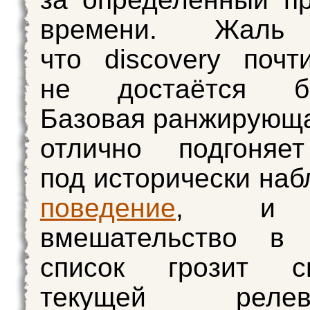
времени. Жаль 
что discovery почт
не достаётся бе
Базовая ранжирующ
отлично подгоняе
под исторически на
поведение
, и 
вмешательство в 
список грозит с
текущей релеван