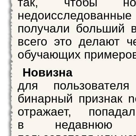
так, чтобы н
недоисследованные
получали больший 
всего это делают ч
обучающих примеров
Новизна об
для пользовател
бинарный признак no
отражает, попада
в недавнюю и