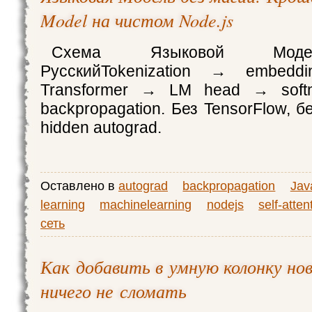
Model на чистом Node.js
Схема Языковой Модел
РусскийTokenization → embedd
Transformer → LM head → sof
backpropagation. Без TensorFlow, б
hidden autograd.
Оставлено в
autograd
backpropagation
Jav
learning
machinelearning
nodejs
self-atten
сеть
Как добавить в умную колонку но
ничего не сломать