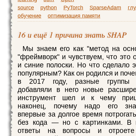
source
python
PyTorch
SparseAdam
гл
обучение
оптимизация памяти
16 и ещё 1 причина знать SHAP
Мы знаем его как "метод на осно
"фреймворк" и чувствуем, что это 
и синие полоски. Но что сделало 
популярным? Как он родился и поче
в 2017 году, разные группы и
добавляли в него новые расшире
инструмент шел и к чему при
наконец, почему надо его зна
впервые за долгое время потрогат
без кода — но с картинками. В 
ответы на вопросы и отроет