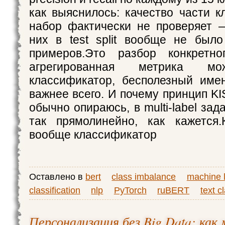
как выяснилось: качество части к
набор фактически не проверяет 
них в test split вообще не был
примеров.Это разбор конкретно
агрегированная метрика мо
классификатор, бесполезный име
важнее всего. И почему принцип KI
обычно опираюсь, в multi-label зад
так прямолинейно, как кажется.
вообще классификатор
Оставлено в
bert
class imbalance
machine 
classification
nlp
PyTorch
ruBERT
text c
Персонализация без Big Data: ка