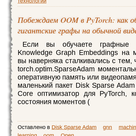
технологии
Побеждаем OOM в PyTorch: как о
гигантские графы на обычной вид
Если вы обучаете графные 
Knowledge Graph Embeddings на 
вы наверняка сталкивались с тем,
torch.optim.SparseAdam моменталь
оперативную память или видеопамя
маленький пакет Disk Sparse Adam
Core оптимизатор для PyTorch, 
состояния моментов (
Оставлено в
Disk Sparse Adam
gnn
machi
learning
oom
Open