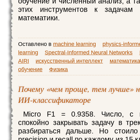
обучение и численный анализ, а т
этих инструментов к задачам 
математики.
Оставлено в
machine learning
physics-infor
learning
Spectral-Informed Neural Networks
AIRI
искусственный интеллект
математик
обучение
Физика
Почему «чем проще, тем лучше» 
ИИ-классификаторе
Micro F1 = 0.9358. Число, с
спокойно закрывать задачу в тр
разбираться дальше. Но стоило
precision и recall по каждому из 15 