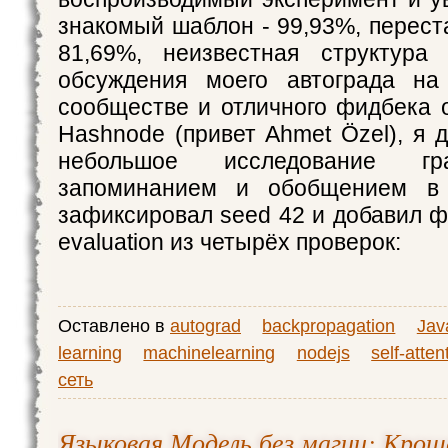
знакомый шаблон - 99,93%, перест
81,69%, неизвестная структура
обсуждения моего автограда на
сообществе и отличного фидбека 
Hashnode (привет Ahmet Özel), я 
небольшое исследование г
запоминанием и обобщением в 
зафиксировал seed 42 и добавил ф
evaluation из четырёх проверок:
Оставлено в
autograd
backpropagation
Jav
learning
machinelearning
nodejs
self-atten
сеть
Языковая Модель без магии: Крош