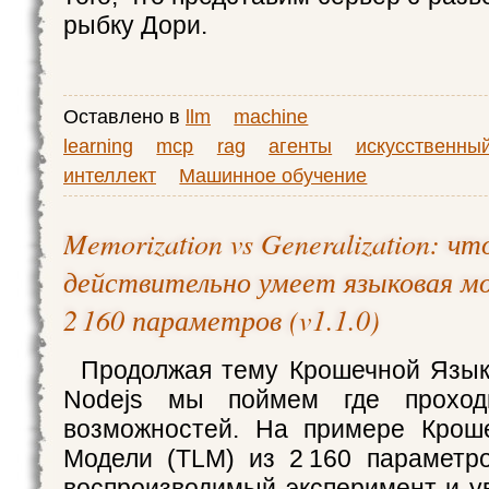
рыбку Дори.
Оставлено в
llm
machine
learning
mcp
rag
агенты
искусственны
интеллект
Машинное обучение
Memorization vs Generalization: чт
действительно умеет языковая мо
2 160 параметров (v1.1.0)
Продолжая тему Крошечной Язык
Nodejs мы поймем где проход
возможностей. На примере Крош
Модели (TLM) из 2 160 параметр
воспроизводимый эксперимент и у