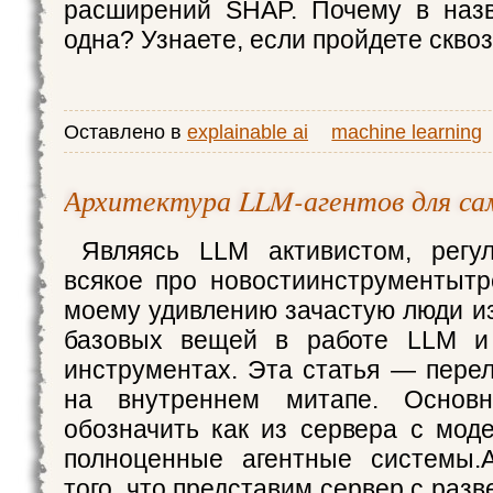
расширений SHAP. Почему в наз
одна? Узнаете, если пройдете сквозь
Оставлено в
explainable ai
machine learning
Архитектура LLM-агентов для са
Являясь LLM активистом, регу
всякое про новостиинструментыт
моему удивлению зачастую люди из
базовых вещей в работе LLM и
инструментах. Эта статья — пере
на внутреннем митапе. Основ
обозначить как из сервера с мод
полноценные агентные системы
того, что представим сервер с разв