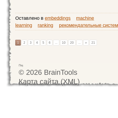
Оставлено в
embeddings
machine
learning
ranking
рекомендательные систе
1
2
3
4
5
6
...
10
20
...
»
21
© 2026 BrainTools
Карта сайта (XML)