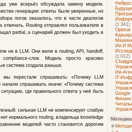
Нейрос
нда уже всерьёз обсуждала замену модели.
Будуще
ачестве генерации: ответы были уверенные, но
Програ
бора логов оказалось, что в части диалогов
Информ
(1 341)
отвечать. Routing отправлял пользователя в
Openai
ращал partial, а сценарий должен был уходить в
Карьера
Машин
Ии И М
Исслед
ли не в LLM. Они жили в routing, API, handoff,
(1 012)
 compliance-слое. Модель просто красиво
Chatgpt
ые система создала раньше.
Управл
Ии-Аге
да мы перестали спрашивать: «Почему LLM
IT-Инф
Управл
и начали спрашивать иначе: «Почему система
Управл
ситуацию, где правильного ответа у неё быть
Google
Финанс
Читаль
Управл
лезный: сильная LLM не компенсирует слабую
 нет нормального routing, владельца knowledge
Методик
сравнение моделей часто становится дорогим
Методи