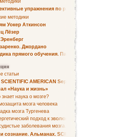
 методики
ктивные упражнения по развитию памяти
кие методики
ям Уокер Аткинсон
ц Лёзер
 Эренберг
озаренко. Джордано
дика прямого обучения. Пауль Шелли
ция
е статьи
. SCIENTIFIC AMERICAN September 1979
ал «Наука и жизнь»
 знает наука о мозге?
мозащита мозга человека
адка мозга Тургенева
ргетический подход к эволюции мозга
удистые заболевания мозга. Все может начаться с головно
 и сознание. Альманах. SCIENTIFIC AMERICAN