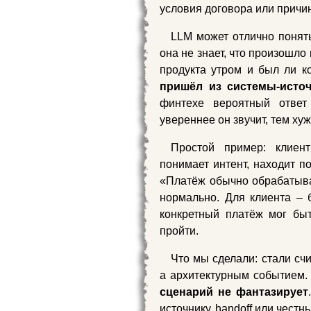
условия договора или причин
LLM может отлично понять
она не знает, что произошло
продукта утром и был ли к
пришёл из системы-источ
финтехе вероятный ответ
увереннее он звучит, тем хуж
Простой пример: клиен
понимает интент, находит п
«Платёж обычно обрабатывае
нормально. Для клиента – б
конкретный платёж мог быт
пройти.
Что мы сделали: стали сч
а архитектурным событием
сценарий не фантазирует
источнику, handoff или честны