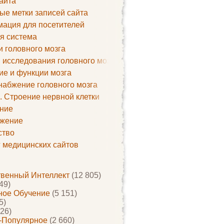
айта
ые метки записей сайта
ация для посетителей
я система
и головного мозга
 исследования головного мозга
ие и функции мозга
набжение головного мозга
. Строение нервной клетки
ние
жение
ство
г медицинских сайтов
твенный Интеллект
(12 805)
49)
ое Обучение
(5 151)
5)
26)
-Популярное
(2 660)