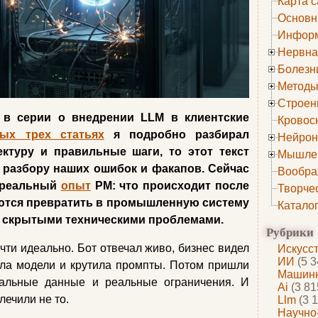
Карта с
Основн
Информ
Нервна
Болезн
Методы
Строен
 в серии о внедрении LLM в клиентские
Кровос
х трех статьях
я подробно разбирал
Нейрон
ктуру и правильные шаги, то этот текст
Мышле
 разбору наших ошибок и факапов. Сейчас
Вообра
и реальный
опыт
PM: что происходит после
Творче
аются превратить в промышленную систему
Катало
о скрытыми техническими проблемами.
Рубрики
чти идеально. Бот отвечал живо, бизнес видел
Искусс
ИИ
(5 3
ала модели и крутила промпты. Потом пришли
Машинн
еальные данные и реальные ограничения. И
Ai
(3 81
лечили не то.
Llm
(3 1
Научно