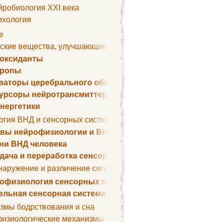
йробиология XXI века
ихология
е
ские вещества, улучшающие умственные способности
оксиданты
тропы
ваторы церебрального обмена веществ
урсоры нейротрансмиттеров
нергетики
огия ВНД и сенсорных систем
вы нейрофизиологии и ВНД
ни ВНД человека
дача и переработка сенсорных сигналов
наружение и различение сигналов. Сенсорная рецепция
офизиология сенсорных процессов
ельная сенсорная система
змы бодрствования и сна
изиологические механизмы сна