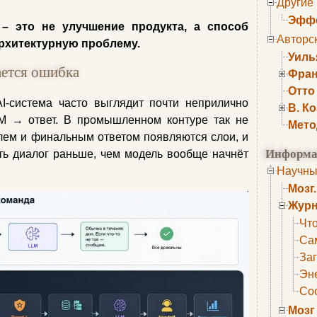
Другие
Эффе
– это не улучшение продукта, а способ
Авторс
рхитектурную проблему.
Уиль
ается ошибка
Фран
Отто
I-система часто выглядит почти неприлично
В. К
LM → ответ. В промышленном контуре так не
Мето
лем и финальным ответом появляются слои, и
Информа
ть диалог раньше, чем модель вообще начнёт
Научны
Мозг
Журн
Что
Са
Заг
Эне
Сос
Мозг