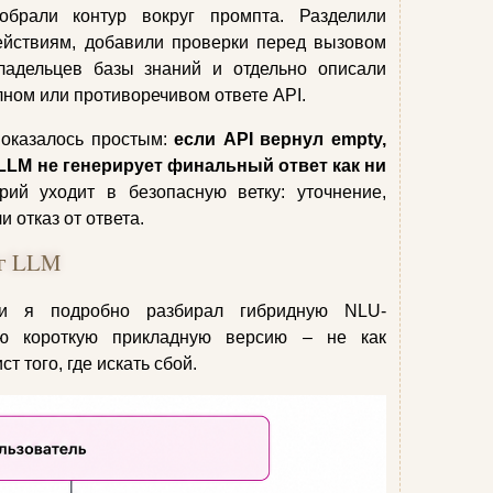
обрали контур вокруг промпта. Разделили
ействиям, добавили проверки перед вызовом
владельцев базы знаний и отдельно описали
лном или противоречивом ответе API.
 оказалось простым:
если API вернул empty,
ut, LLM не генерирует финальный ответ как ни
рий уходит в безопасную ветку: уточнение,
и отказ от ответа.
уг LLM
 я подробно разбирал гибридную NLU-
влю короткую прикладную версию – не как
ст того, где искать сбой.