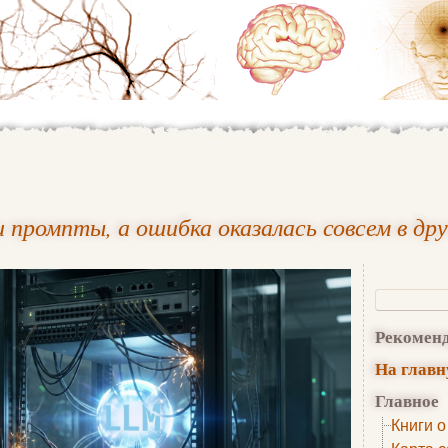
 промпты, а ошибка оказалась совсем в др
Рекомен
На глав
Главное
Книги о