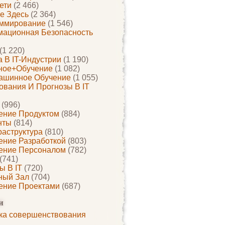
ети
(2 466)
е Здесь
(2 364)
ммирование
(1 546)
ационная Безопасность
(1 220)
 В IT-Индустрии
(1 190)
ное+обучение
(1 082)
ашинное Обучение
(1 055)
ования И Прогнозы В IT
(996)
ение Продуктом
(884)
нты
(814)
раструктура
(810)
ение Разработкой
(803)
ение Персоналом
(782)
(741)
ы В IT
(720)
ный Зал
(704)
ение Проектами
(687)
и
ка совершенствования