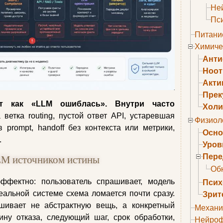
Не
Пс
Питани
Химиче
Анти
Ноо
Акти
Прек
т как «LLM ошиблась». Внутри часто
Холи
а ветка routing, пустой ответ API, устаревшая
Физиол
в prompt, handoff без контекста или метрики,
Осно
.
Уров
LM источником истины
Пере
Об
ффектно: пользователь спрашивает, модель
Псих
реальной системе схема ломается почти сразу.
Зрит
шивает не абстрактную вещь, а конкретный
Механи
ину отказа, следующий шаг, срок обработки,
Нейроф