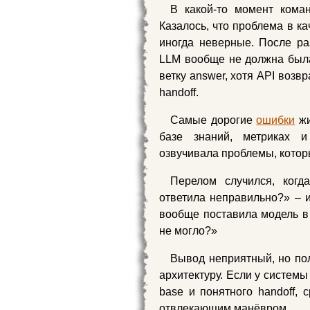
В какой-то момент кома
Казалось, что проблема в к
иногда неверные. После раз
LLM вообще не должна была 
ветку answer, хотя API возв
handoff.
Самые дорогие
ошибки
жи
базе знаний, метриках и
озвучивала проблемы, котор
Перелом случился, ког
ответила неправильно?» – 
вообще поставила модель в 
не могло?»
Вывод неприятный, но по
архитектуру. Если у системы
base и понятного handoff, 
отвлекающим манёвром.