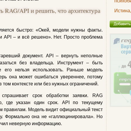
психоб
 RAG/API и решить, что архитектура
Истина,
яется быстро: «Окей, модели нужны факты.
 API – и всё решено». Нет. Просто проблема
аревший документ. API – вернуть неполные
азаться без владельца. Инструмент – быть
е его нельзя использовать. Раньше модель
ерь она может ошибаться увереннее, потому
 в том контексте или без нужных ограничений.
ь спрашивает срок обработки заявки. RAG
ю, где указан один срок. API по текущему
им правилам. Модель видит официальный текст
му. Формально она не «галлюцинировала». Но
лучил неверную информацию.