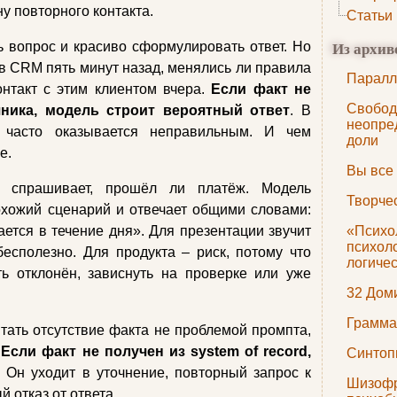
у повторного контакта.
Статьи
Из архив
 вопрос и красиво сформулировать ответ. Но
 в CRM пять минут назад, менялись ли правила
Паралл
онтакт с этим клиентом вчера.
Если факт не
Свобод
ника, модель строит вероятный ответ
. В
неопре
 часто оказывается неправильным. И чем
доли
е.
Вы все
т спрашивает, прошёл ли платёж. Модель
Творче
охожий сценарий и отвечает общими словами:
тся в течение дня». Для презентации звучит
«Психо
психол
есполезно. Для продукта – риск, потому что
логиче
ь отклонён, зависнуть на проверке или уже
32 Дом
Грамма
итать отсутствие факта не проблемой промпта,
.
Если факт не получен из system of record,
Синтоп
. Он уходит в уточнение, повторный запрос к
Шизоф
й отказ от ответа.