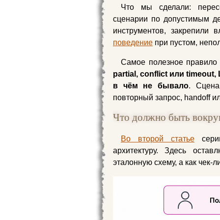
Что мы сделали: перес
сценарии по допустимым д
инструментов, закрепили 
поведение
при пустом, непо
Самое полезное правило
partial, conflict или timeo
в чём не бывало
. Сцена
повторный запрос, handoff ил
Что должно быть вокр
Во второй статье
серии
архитектуру. Здесь оста
эталонную схему, а как чек-ли