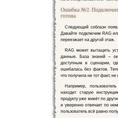
Ошибка №2. Подключить
готова
Следующий соблазн появл
Давайте подключим RAG или
переезжает на другой этаж.
RAG может вытащить уст
данные. База знаний – ок
доступным в сценарии, гд
ошибалась без фактов. Теп
что получила не тот факт, не
Например, пользовател
находит старую инструкци
продукту уже живёт по друг
и уверенно отвечает по не
пользователь всё равно по