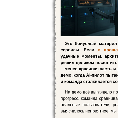
Это бонусный материл
сервисы. Если
в прошлы
удачные моменты, архите
решил целиком посвятить
–
менее красивая часть 
демо, когда AI-пилот пыт
и команда сталкивается с
На демо всё выглядело по
прогресс, команда сравнив
реальные пользователи, р
выяснилось неприятное: мы 