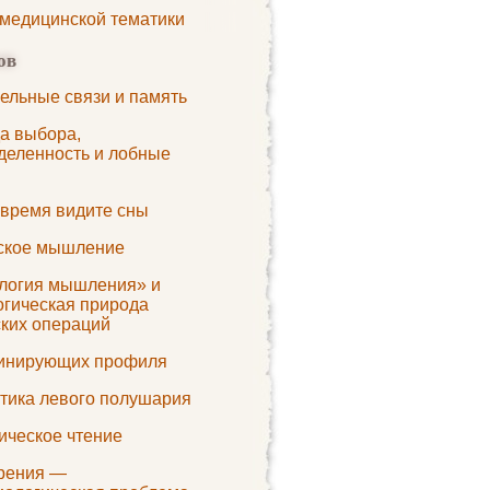
 медицинской тематики
ов
ельные связи и память
а выбора,
деленность и лобные
 время видите сны
ское мышление
логия мышления» и
огическая природа
ских операций
инирующих профиля
тика левого полушария
ическое чтение
рения —