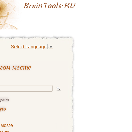
Select Language
▼
угом месте
дуем
ную
 мозге