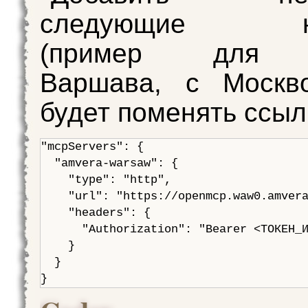
следующие нас
(пример для р
Варшава, с Москв
будет поменять ссыл
"mcpServers": {

  "amvera-warsaw": {

    "type": "http",

    "url": "https://openmcp.waw0.amvera
    "headers": {

      "Authorization": "Bearer <ТОКЕН_И
    }

  }
