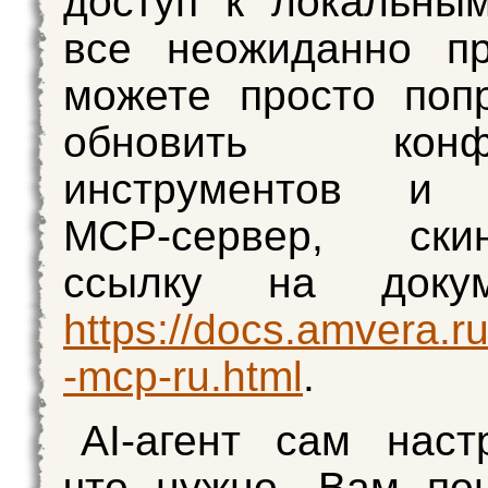
доступ к локальны
все неожиданно пр
можете просто поп
обновить конфи
инструментов и 
MCP-сервер, ск
ссылку на докум
https://docs.amvera.
-mcp-ru.html
.
AI-агент сам наст
что нужно. Вам по