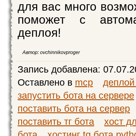
для вас много возмо
поможет с автома
деплоя!
Автор:
ovchinnikovproger
Запись добавлена:
07.07.2
Оставлено в
mcp
деплой
запустить бота на сервере
поставить бота на сервер
поставить тг бота
хост дл
бота
хостинг tg бота pyth