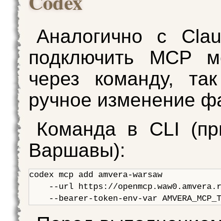
Codex
Аналогично с Cla
подключить MCP м
через команду, та
ручное изменение ф
Команда в CLI (п
Варшавы):
codex mcp add amvera-warsaw   

    --url https://openmcp.waw0.amvera.r