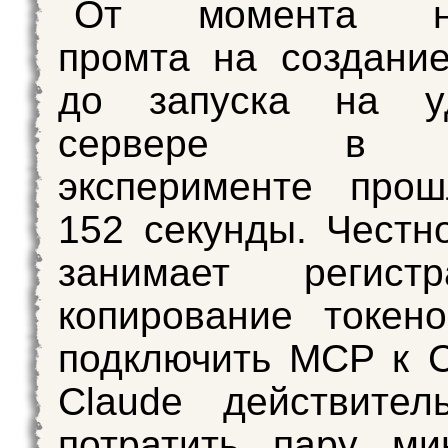
От момента на
промта на создание
до запуска на у
сервере в 
эксперименте прош
152 секунды. Честн
занимает регист
копирование токен
подключить MCP к 
Claude действител
потратить пару ми