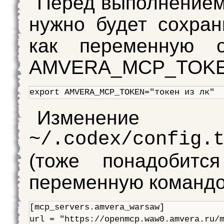
Перед выполнение
нужно будет сохран
как переменную о
AMVERA_MCP_TOKE
Изменение 
~/.codex/config.
(тоже понадобится
переменную командо
[mcp_servers.amvera_warsaw]

url = "https://openmcp.waw0.amvera.ru/m