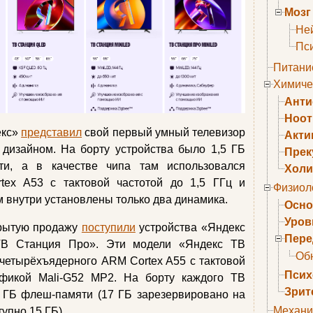
Мозг
Не
Пс
Питани
Химиче
Анти
Ноо
екс»
представил
свой первый умный телевизор
Акти
дизайном. На борту устройства было 1,5 ГБ
Прек
и, а в качестве чипа там использовался
Холи
ex A53 с тактовой частотой до 1,5 ГГц и
Физиол
 внутри установлены только два динамика.
Осно
Уров
крытую продажу
поступили
устройства «Яндекс
Пере
ТВ Станция Про». Эти модели «Яндекс ТВ
Об
четырёхъядерного ARM Cortex A55 с тактовой
Псих
афикой Mali-G52 MP2. На борту каждого ТВ
Зрит
 ГБ флеш-памяти (17 ГБ зарезервировано на
Механи
упно 15 ГБ).