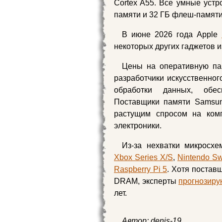
Cortex A55. Все умные устр
памяти и 32 ГБ флеш‑памяти
В июне 2026 года Apple
некоторых других гаджетов 
Цены на оперативную пам
разработчики искусственно
обработки данных, обе
Поставщики памяти Samsun
растущим спросом на комп
электроники.
Из-за нехватки микросх
Xbox Series X/S
,
Nintendo Sw
Raspberry Pi 5
. Хотя постав
DRAM, эксперты
прогнозиру
лет.
Автор:
denis-19