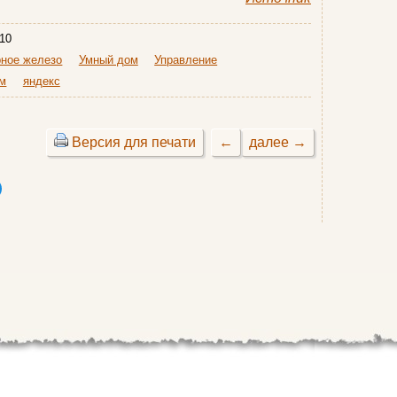
10
ное железо
Умный дом
Управление
ом
яндекс
Версия для печати
←
далее →