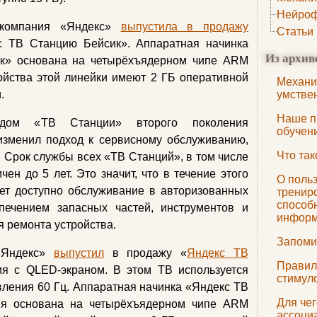
Нейроф
 компания «Яндекс»
выпустила в продажу
Статьи
 ТВ Станцию Бейсик». Аппаратная начинка
Из архив
к» основана на четырёхъядерном чипе ARM
ойства этой линейки имеют 2 ГБ оперативной
Механи
.
умстве
Наше п
дом «ТВ Станции» второго поколения
обучен
изменил подход к сервисному обслуживанию,
Что та
 Срок службы всех «ТВ Станций», в том числе
ен до 5 лет. Это значит, что в течение этого
О поль
ет доступно обслуживание в авторизованных
тренир
способ
печением запасных частей, инструментов и
инфор
я ремонта устройства.
Запоми
«Яндекс»
выпустил
в продажу «
Яндекс ТВ
Правил
ия с QLED‑экраном. В этом ТВ используется
стимул
вления 60 Гц. Аппаратная начинка «Яндекс ТВ
Для че
ия основана на четырёхъядерном чипе ARM
ассоци