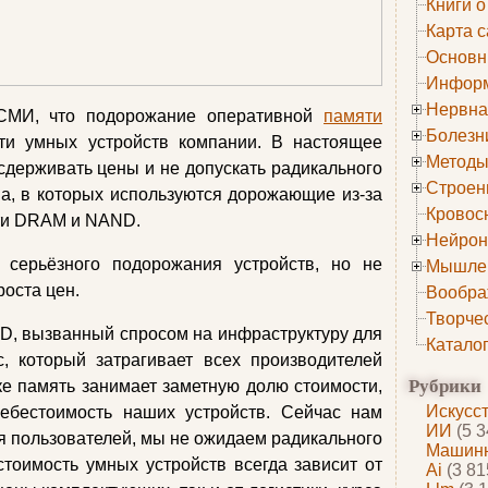
Книги о
Карта с
Основн
Информ
Нервна
МИ, что подорожание оперативной
памяти
Болезн
сти умных устройств компании. В настоящее
Методы
сдерживать цены и не допускать радикального
Строен
ва, в которых используются дорожающие из‑за
Кровос
ти DRAM и NAND.
Нейрон
серьёзного подорожания устройств, но не
Мышле
роста цен.
Вообра
Творче
D, вызванный спросом на инфраструктуру для
Катало
, который затрагивает всех производителей
Рубрики
ке память занимает заметную долю стоимости,
Искусс
себестоимость наших устройств. Сейчас нам
ИИ
(5 3
я пользователей, мы не ожидаем радикального
Машинн
тоимость умных устройств всегда зависит от
Ai
(3 81