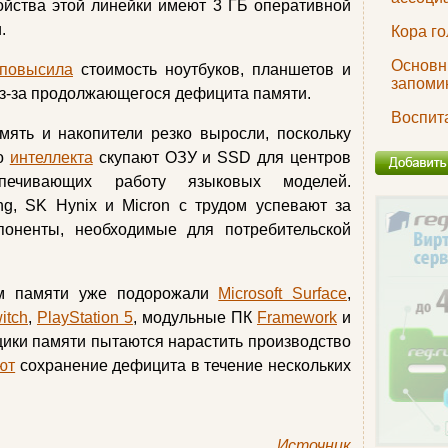
ойства этой линейки имеют 3 ГБ оперативной
.
Кора го
Основн
повысила
стоимость ноутбуков, планшетов и
запоми
из-за продолжающегося дефицита памяти.
Воспит
ять и накопители резко выросли, поскольку
го
интеллекта
скупают ОЗУ и SSD для центров
спечивающих работу языковых моделей.
g, SK Hynix и Micron с трудом успевают за
оненты, необходимые для потребительской
ем памяти уже подорожали
Microsoft Surface
,
itch
,
PlayStation 5
, модульные ПК
Framework
и
щики памяти пытаются нарастить производство
ют
сохранение дефицита в течение нескольких
Источник