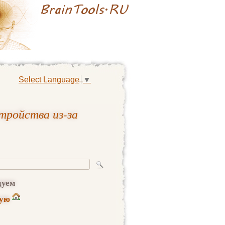
Select Language
▼
тройства из-за
дуем
ную