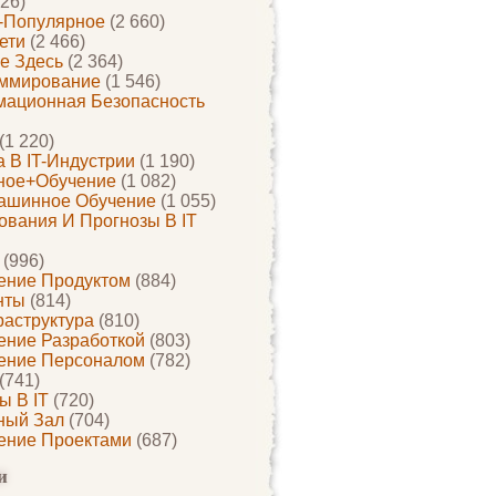
26)
-Популярное
(2 660)
ети
(2 466)
е Здесь
(2 364)
ммирование
(1 546)
ационная Безопасность
(1 220)
 В IT-Индустрии
(1 190)
ное+обучение
(1 082)
ашинное Обучение
(1 055)
ования И Прогнозы В IT
(996)
ение Продуктом
(884)
нты
(814)
раструктура
(810)
ение Разработкой
(803)
ение Персоналом
(782)
(741)
ы В IT
(720)
ный Зал
(704)
ение Проектами
(687)
и