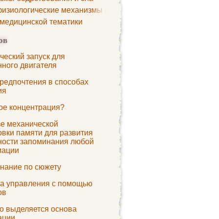
изиологические механизмы сна
 медицинской тематики
ов
ческий запуск для
нного двигателя
редпочтения в способах
ия
кое концентрация?
зе механической
овки памяти для развития
ности запоминания любой
мации
нание по сюжету
а управления с помощью
ов
го выделяется основа
ации