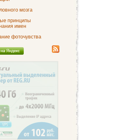
ловного мозга
ые принципы
нания имен
ание фоточувства