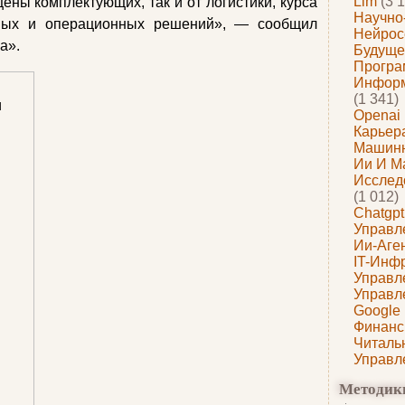
Llm
(3 1
ены комплектующих, так и от логистики, курса
Научно
рных и операционных решений», — сообщил
Нейрос
а».
Будуще
Програ
Информ
(1 341)
Openai
Карьера
Машин
Ии И М
Исслед
(1 012)
Chatgpt
Управл
Ии-Аге
IT-Инф
Управл
Управл
Google
Финанс
Читаль
Управл
Методик