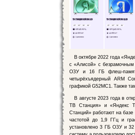
В октябре 2022 года «Янд
с «Алисой» с безрамочным 
ОЗУ и 16 ГБ флеш-памят
четырёхъядерный ARM Cort
графикой G52MC1. Также там
В августе 2023 года в от
ТВ Станция» и «Яндекс 
Станций» работают на базе 
частотой до 1,9 ГГц и гр
установлено 3 ГБ ОЗУ и 32
систему, а пользователю дост