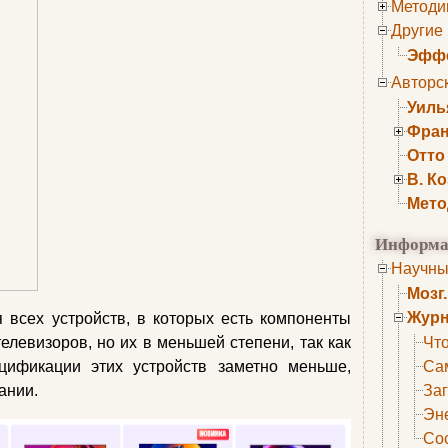
Методи
Другие
Эффе
Авторс
Уиль
Фран
Отто
В. К
Мето
Информа
Научны
Мозг
Журн
 всех устройств, в которых есть компоненты
елевизоров, но их в меньшей степени, так как
Что
ификации этих устройств заметно меньше,
Са
ании.
Заг
Эне
Сос