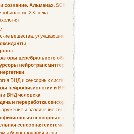
 и сознание. Альманах. SCIENTIFIC AMERICAN
йробиология XXI века
ихология
е
ские вещества, улучшающие умственные способности
оксиданты
тропы
ваторы церебрального обмена веществ
урсоры нейротрансмиттеров
нергетики
огия ВНД и сенсорных систем
вы нейрофизиологии и ВНД
ни ВНД человека
дача и переработка сенсорных сигналов
наружение и различение сигналов. Сенсорная рецепция
офизиология сенсорных процессов
ельная сенсорная система
змы бодрствования и сна