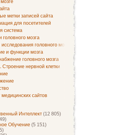
 мозге
айта
ые метки записей сайта
ация для посетителей
я система
и головного мозга
 исследования головного мозга
ие и функции мозга
набжение головного мозга
. Строение нервной клетки
ние
жение
ство
г медицинских сайтов
твенный Интеллект
(12 805)
49)
ое Обучение
(5 151)
5)