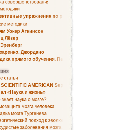
ка совершенствования
 методики
ктивные упражнения по развитию памяти
кие методики
ям Уокер Аткинсон
ц Лёзер
 Эренберг
озаренко. Джордано
дика прямого обучения. Пауль Шелли
ция
е статьи
. SCIENTIFIC AMERICAN September 1979
ал «Наука и жизнь»
 знает наука о мозге?
мозащита мозга человека
адка мозга Тургенева
ргетический подход к эволюции мозга
удистые заболевания мозга. Все может начаться с головно