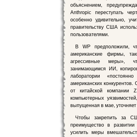
объяснением, предупрежда
Anthropic переступать че
особенно удивительно, уч
правительству США исполь
пользователями.
В WP предположили, чт
американские фирмы, так
агрессивные меры», ч
занимающимся ИИ, копиров
лаборатории «постоянн
американских конкурентов.
от китайской компании 
компьютерных уязвимостей,
выпущенная в мае, уточняет
Чтобы закрепить за СШ
преимущество в развитии 
усилить меры вмешательст