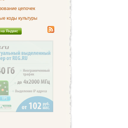
зование цепочек
ые коды культуры