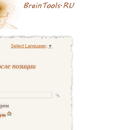
Select Language
▼
сле позиции
дуем
ную