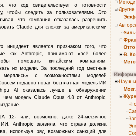
Методи
я, что код свидетельствует о готовности
Другие
рту, чтобы следить за пользователями. Это
Эффе
итывая, что компания отказалась разрешить
Авторс
зовать Claude для слежки за американскими
Уиль
Фран
о инцидент является признаком того, что
Отто
ие как Anthropic, принимают «всё более
В. К
тобы помешать китайским компаниям,
Мето
ать их модели. За последний год местные
Информа
о мерялись» с возможностями моделей
Научны
 Совсем недавно новая бесплатная модель ИИ
Мозг
Zhipu AI оказалась лучше в обнаружении
Журн
 чем модель Claude Opus 4.8 от Anthropic,
Что
 издание.
Са
А 12- или, возможно, даже 24-месячное
Заг
ИИ, Anthropic заявила, что страна должна
Эне
ва, используя ряд возможных санкций для
Сос