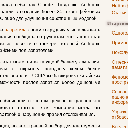
вала себя как Claude. Тогда же Anthropic
Нейроф
мпании в создании более 24 тысяч фейковых
Статьи
 Claude для улучшения собственных моделей.
Из архив
ba
запретила
своим сотрудникам использовать
Одного
пания сообщила сотрудникам, что запрет стал
Прямое
ные новости о трекере, который Anthropic
тайскими пользователями.
Пожалу
е атак может нанести ущерб бизнесу компании.
Оттесня
памяти
дели с открытым исходным кодом более
ские аналоги. В США же блокировка китайских
Феноме
простр
можности воспользоваться более дешёвыми
Основн
рацион
сообщивший о скрытом трекере, «странно», что
инфор
твовать скрытно, хотя компания могла бы
Упражн
вателей о нарушении правил отслеживания.
отбрас
ция, но это странный выбор для инструмента
Введен