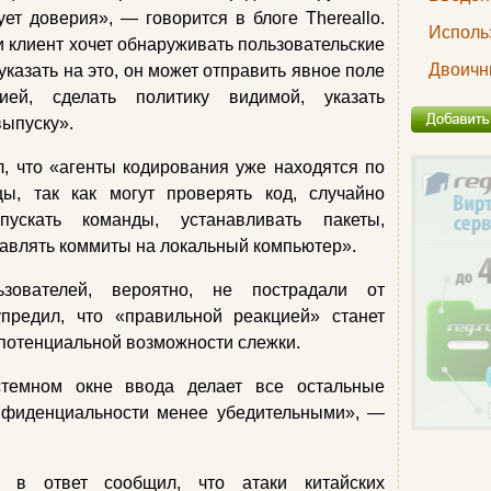
ует доверия», — говорится в блоге Thereallo.
Исполь
и клиент хочет обнаруживать пользовательские
Двоичн
казать на это, он может отправить явное поле
ией, сделать политику видимой, указать
выпуску».
, что «агенты кодирования уже находятся по
цы, так как могут проверять код, случайно
пускать команды, устанавливать пакеты,
авлять коммиты на локальный компьютер».
зователей, вероятно, не пострадали от
упредил, что «правильной реакцией» станет
потенциальной возможности слежки.
стемном окне ввода делает все остальные
нфиденциальности менее убедительными», —
и в ответ сообщил, что атаки китайских