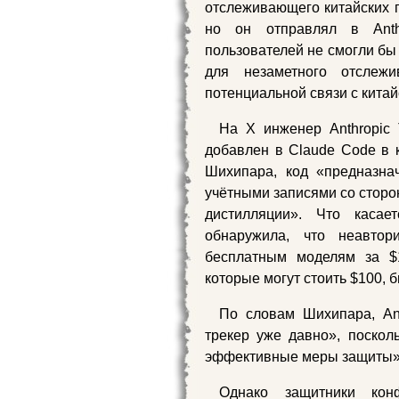
отслеживающего китайских п
но он отправлял в Anth
пользователей не смогли бы
для незаметного отслежи
потенциальной связи с кита
На X инженер Anthropic 
добавлен в Claude Code в 
Шихипара, код «предназна
учётными записями со сторо
дистилляции». Что касае
обнаружила, что неавто
бесплатным моделям за $
которые могут стоить $100, 
По словам Шихипара, Ant
трекер уже давно», поскол
эффективные меры защиты»
Однако защитники кон