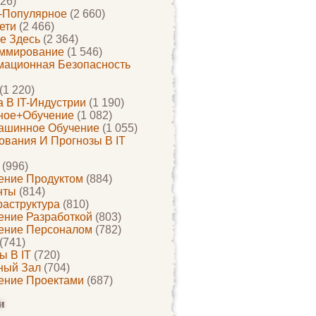
26)
-Популярное
(2 660)
ети
(2 466)
е Здесь
(2 364)
ммирование
(1 546)
ационная Безопасность
(1 220)
 В IT-Индустрии
(1 190)
ное+обучение
(1 082)
ашинное Обучение
(1 055)
ования И Прогнозы В IT
(996)
ение Продуктом
(884)
нты
(814)
раструктура
(810)
ение Разработкой
(803)
ение Персоналом
(782)
(741)
ы В IT
(720)
ный Зал
(704)
ение Проектами
(687)
и