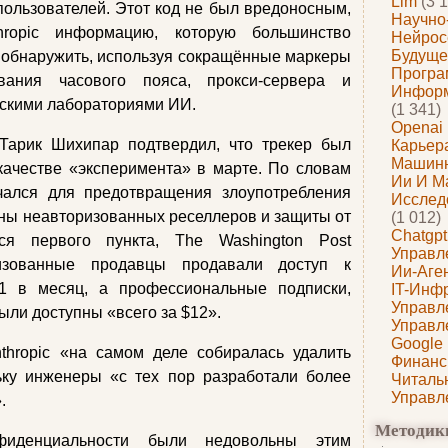
Llm
(3 1
ользователей. Этот код не был вредоносным,
Научно
ropic информацию, которую большинство
Нейрос
Будуще
 обнаружить, используя сокращённые маркеры
Програ
вания часового пояса, прокси-сервера и
Информ
йскими лабораториями ИИ.
(1 341)
Openai
Тарик Шихипар подтвердил, что трекер был
Карьера
Машин
качестве «эксперимента» в марте. По словам
Ии И М
чался для предотвращения злоупотребления
Исслед
ны неавторизованных реселлеров и защиты от
(1 012)
Chatgpt
тся первого пункта, The Washington Post
Управл
ризованные продавцы продавали доступ к
Ии-Аге
1 в месяц, а профессиональные подписки,
IT-Инф
Управл
были доступны «всего за $12».
Управл
Google
hropic «на самом деле собиралась удалить
Финанс
ьку инженеры «с тех пор разработали более
Читаль
Управл
.
Методик
фиденциальности были недовольны этим