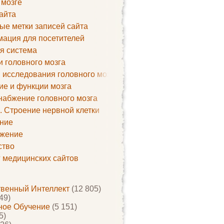
 мозге
айта
ые метки записей сайта
ация для посетителей
я система
и головного мозга
 исследования головного мозга
ие и функции мозга
набжение головного мозга
. Строение нервной клетки
ние
жение
ство
г медицинских сайтов
твенный Интеллект
(12 805)
49)
ое Обучение
(5 151)
5)