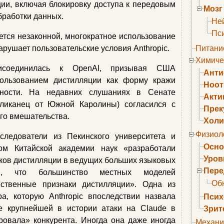
ии, включая блокировку доступа к передовым
Мозг
бработки данных.
Не
Пс
ется незаконной, многократное использование
рушает пользовательские условия Anthropic.
Питани
Химиче
исоединилась к OpenAI, призывая США
Анти
пользованием дистилляции как форму кражи
Ноо
енности. На недавних слушаниях в Сенате
Акти
бликанец от Южной Каролины) согласился с
Прек
го вмешательства.
Холи
Физиол
следователи из Пекинского университета и
Осно
ом Китайской академии наук «разработали
Уров
ков дистилляции в ведущих больших языковых
Пере
и, что большинство местных моделей
Об
ственные признаки дистилляции». Одна из
a, которую Anthropic впоследствии назвала
Псих
е крупнейшей в истории атаки на Claude в
Зрит
ровала» конкурента. Иногда она даже иногда
Механи