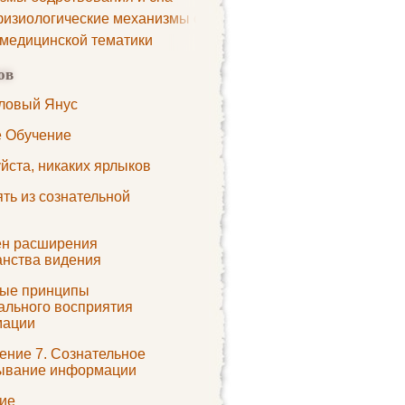
изиологические механизмы сна
 медицинской тематики
ов
ловый Янус
 Обучение
йста, никаких ярлыков
ть из сознательной
н расширения
анства видения
ые принципы
ального восприятия
мации
ение 7. Сознательное
ывание информации
ие