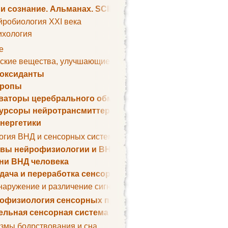
 и сознание. Альманах. SCIENTIFIC AMERICAN
йробиология XXI века
ихология
е
ские вещества, улучшающие умственные способности
оксиданты
тропы
ваторы церебрального обмена веществ
урсоры нейротрансмиттеров
нергетики
огия ВНД и сенсорных систем
вы нейрофизиологии и ВНД
ни ВНД человека
дача и переработка сенсорных сигналов
наружение и различение сигналов. Сенсорная рецепция
офизиология сенсорных процессов
ельная сенсорная система
змы бодрствования и сна