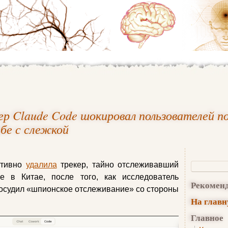
р Claude Code шокировал пользователей по
ьбе с слежкой
ативно
удалила
трекер, тайно отслеживавший
e в Китае, после того, как исследователь
Рекомен
 осудил «шпионское отслеживание» со стороны
На глав
Главное