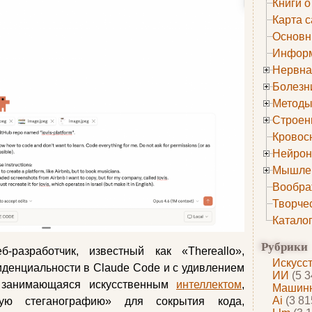
Книги о
Карта с
Основн
Информ
Нервна
Болезн
Методы
Строен
Кровос
Нейрон
Мышле
Вообра
Творче
Катало
Рубрики
разработчик, известный как «Thereallo»,
Искусс
денциальности в Claude Code и с удивлением
ИИ
(5 3
, занимающаяся искусственным
интеллектом
,
Машинн
Ai
(3 81
чную стеганографию» для сокрытия кода,