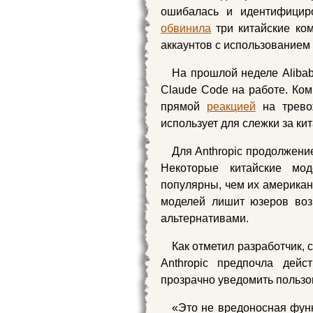
ошибалась и идентифициро
обвинила
три китайские ко
аккаунтов с использованием
На прошлой неделе Aliba
Claude Code на работе. Ком
прямой
реакцией
на тревож
использует для слежки за ки
Для Anthropic продолжени
Некоторые китайские мо
популярны, чем их американ
моделей лишит юзеров воз
альтернативами.
Как отметил разработчик, 
Anthropic предпочла дейс
прозрачно уведомить пользо
«Это не вредоносная функ