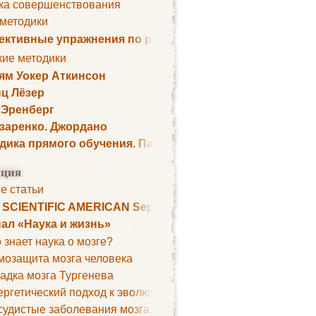
ка совершенствования
 методики
ктивные упражнения по развитию памяти
кие методики
ям Уокер Аткинсон
ц Лёзер
 Эренберг
озаренко. Джордано
дика прямого обучения. Пауль Шелли
ция
е статьи
. SCIENTIFIC AMERICAN September 1979
ал «Наука и жизнь»
 знает наука о мозге?
мозащита мозга человека
адка мозга Тургенева
ргетический подход к эволюции мозга
удистые заболевания мозга. Все может начаться с головно