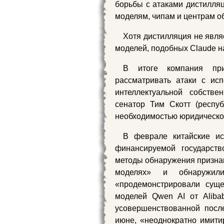
борьбы с атаками дистилляц
моделям, чипам и центрам о
Хотя дистилляция не явля
моделей, подобных Claude на
В итоге компания пр
рассматривать атаки с ис
интеллектуальной собств
сенатор Тим Скотт (респу
необходимостью юридическо
В феврале китайские ис
финансируемой государств
методы обнаружения призна
моделях» и обнаружил
«продемонстрировали суще
моделей Qwen AI от Alibab
усовершенствованной посл
июне, «неоднократно имити