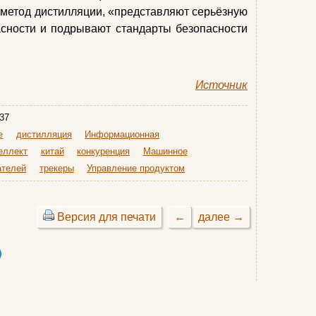
метод дистилляции, «представляют серьёзную
асности и подрывают стандарты безопасности
Источник
37
e
дистилляция
Информационная
еллект
китай
конкуренция
Машинное
ателей
трекеры
Управление продуктом
Версия для печати
←
далее →