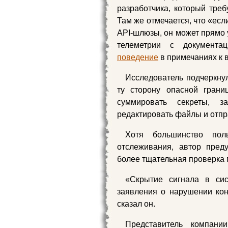
разработчика, который треб
Там же отмечается, что «есл
API-шлюзы, он может прямо у
телеметрии с документац
поведение
в примечаниях к 
Исследователь подчеркнул
ту сторону опасной грани
суммировать секреты, за
редактировать файлы и отпр
Хотя большинство поль
отслеживания, автор пред
более тщательная проверка 
«Скрытие сигнала в си
заявления о нарушении ко
сказал он.
Представитель компани