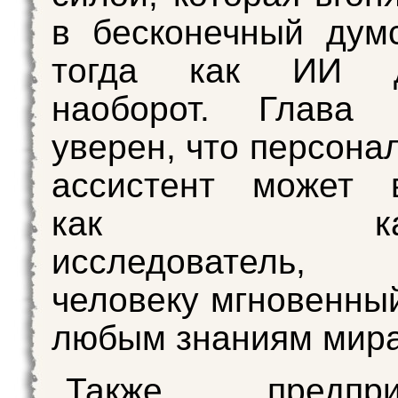
в бесконечный думс
тогда как ИИ де
наоборот. Глава P
уверен, что персона
ассистент может в
как карм
исследователь
человеку мгновенный
любым знаниям мира
Также предприн