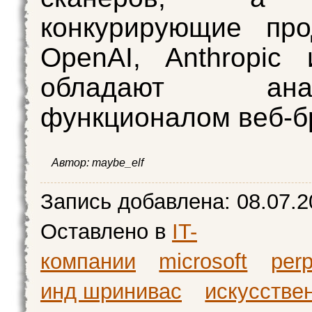
конкурирующие про
OpenAI, Anthropic
обладают анал
функционалом веб-б
Автор:
maybe_elf
Запись добавлена:
08.07.2
Оставлено в
IT-
компании
microsoft
perp
инд шринивас
искусстве