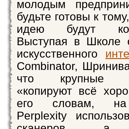
молодым предприни
будьте готовы к тому
идею будут копи
Выступая в Школе 
искусственного
инт
Combinator, Шринива
что крупные к
«копируют всё хор
его словам, на
Perplexity использо
сканеров, а 