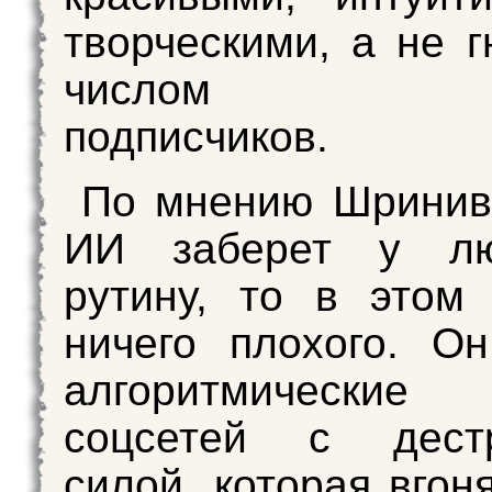
творческими, а не г
числом обл
подписчиков.
По мнению Шринив
ИИ заберет у лю
рутину, то в этом
ничего плохого. О
алгоритмически
соцсетей с дестр
силой, которая вгон