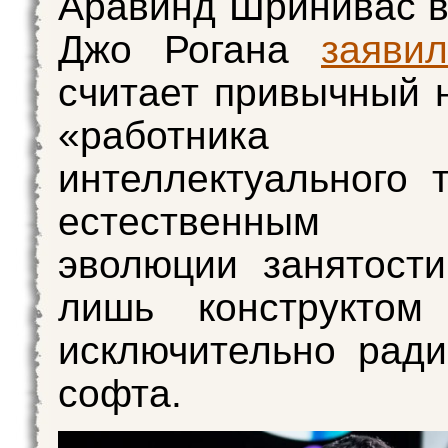
Аравинд Шринивас в
Джо Рогана
заявил
считает привычный 
«работника
интеллектуального 
естественным 
эволюции занятости
лишь конструктом 
исключительно рад
софта.