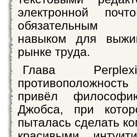
электронной почт
обязательным 
навыком для выжи
рынке труда.
Глава Perple
противоположнос
привёл философи
Джобса, при котор
пыталась сделать к
красивыми, интуит