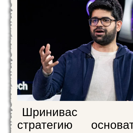
Шринивас уп
стратегию основа