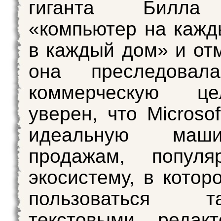
гиганта Билла
«компьютер на кажд
в каждый дом» и отм
она преследовал
коммерческую ц
уверен, что Microso
идеальную маш
продажам, популяр
экосистему, в котор
пользоваться та
текстовыми редак