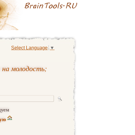
Select Language
▼
 на молодость;
дуем
ную