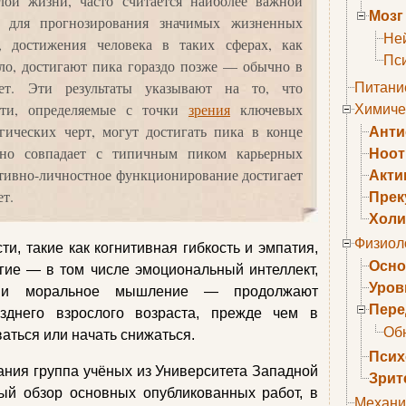
лой жизни, часто считается наиболее важной
Мозг
ю для прогнозирования значимых жизненных
Не
е, достижения человека в таких сферах, как
Пс
ило, достигают пика гораздо позже — обычно в
ет. Эти результаты указывают на то, что
Питани
сти, определяемые с точки
зрения
ключевых
Химиче
ических черт, могут достигать пика в конце
Анти
есно совпадает с типичным пиком карьерных
Ноо
итивно-личностное функционирование достигает
Акти
ет.
Прек
Холи
Физиол
и, такие как когнитивная гибкость и эмпатия,
Осно
гие — в том числе эмоциональный интеллект,
Уров
ь и моральное мышление — продолжают
Пере
зднего взрослого возраста, прежде чем в
Об
аться или начать снижаться.
Псих
ания группа учёных из Университета Западной
Зрит
ый обзор основных опубликованных работ, в
Механи