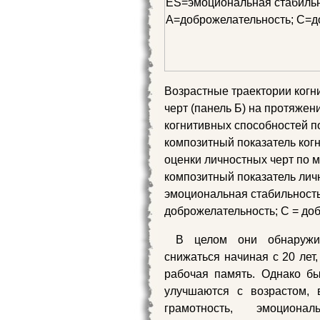
Возрастные траектории когн
черт (панель Б) на протяжен
когнитивных способностей п
композитный показатель ког
оценки личностных черт по 
композитный показатель личн
эмоциональная стабильность;
доброжелательность; C = до
В целом они обнаружил
снижаться начиная с 20 лет
рабочая память. Однако бы
улучшаются с возрастом, 
грамотность, эмоциона