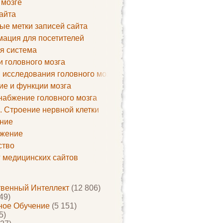
 мозге
айта
ые метки записей сайта
ация для посетителей
я система
и головного мозга
 исследования головного мозга
ие и функции мозга
набжение головного мозга
. Строение нервной клетки
ние
жение
ство
г медицинских сайтов
твенный Интеллект
(12 806)
49)
ое Обучение
(5 151)
5)