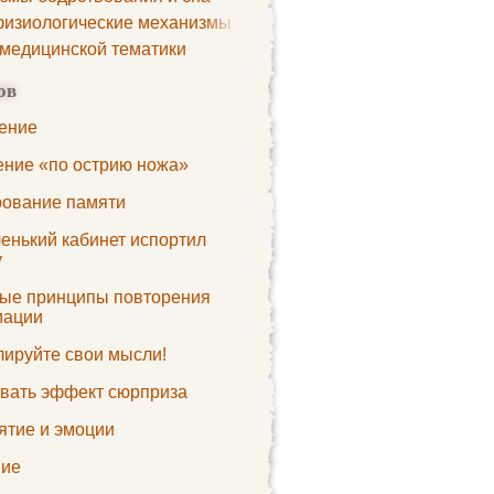
изиологические механизмы сна
 медицинской тематики
ов
ение
ение «по острию ножа»
ование памяти
енький кабинет испортил
у
ые принципы повторения
мации
лируйте свои мысли!
звать эффект сюрприза
ятие и эмоции
ие