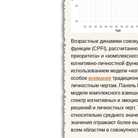
Возрастные динамики совоку
функции (CPFI), рассчитанно
приоритета» и «комплексног
когнитивно-личностной функц
использованием модели «ког
особое
внимание
традицион
личностным чертам. Панель 
модели комплексного взвеши
спектр когнитивных и эмоци
решений и личностных черт.
относительно среднего значе
значения отражают более в
всем областям в совокупност