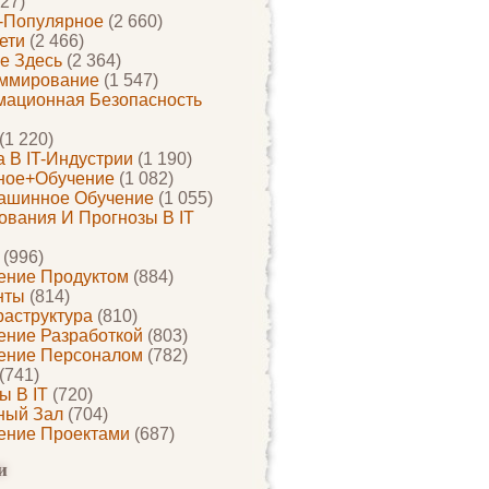
27)
-Популярное
(2 660)
ети
(2 466)
е Здесь
(2 364)
ммирование
(1 547)
ационная Безопасность
(1 220)
 В IT-Индустрии
(1 190)
ное+обучение
(1 082)
ашинное Обучение
(1 055)
ования И Прогнозы В IT
(996)
ение Продуктом
(884)
нты
(814)
раструктура
(810)
ение Разработкой
(803)
ение Персоналом
(782)
(741)
ы В IT
(720)
ный Зал
(704)
ение Проектами
(687)
и