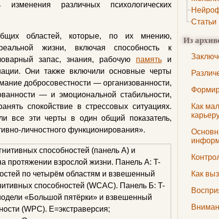
 изменения различных психологических
Нейроф
Статьи
бщих областей, которые, по их мнению,
Из архив
реальной жизни, включая способность к
Заключ
ловарный запас, знания, рабочую
память
и
мации. Они также включили основные черты
Различ
имание добросовестности — организованности,
Формир
ованности — и эмоциональной стабильности,
ранять спокойствие в стрессовых ситуациях.
Как мал
карьер
ли все эти черты в один общий показатель,
тивно-личностного функционирования».
Основн
инфор
Контро
Как вы
Воспри
Вниман