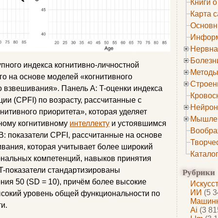
Книги о
Карта с
Основн
Информ
Нервна
Болезн
пного индекса когнитивно-личностной
Методы
го на основе моделей «когнитивного
Строен
о взвешивания». Панель A: T-оценки индекса
Кровос
ии (CPFI) по возрасту, рассчитанные с
Нейрон
нитивного приоритета», которая уделяет
Мышле
ному когнитивному
интеллекту
и устоявшимся
Вообра
B: показатели CPFI, рассчитанные на основе
Творче
вания, которая учитывает более широкий
Катало
ональных компетенций, навыков принятия
 T-показатели стандартизированы
Рубрики
ния 50 (SD = 10), причём более высокие
Искусс
ИИ
(5 3
ысокий уровень общей функциональности по
Машинн
и.
Ai
(3 81