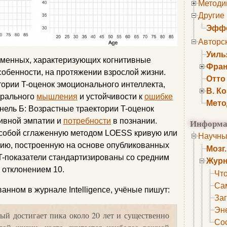
Методи
Другие
Эффе
Авторс
Уиль
еменных, характеризующих когнитивные
Фран
собенности, на протяжении взрослой жизни.
Отто
тории T-оценок эмоционального интеллекта,
В. К
орального
мышления
и устойчивости к
ошибке
Мето
нель Б: Возрастные траектории T-оценок
тивной эмпатии и
потребности
в познании.
Информа
 собой сглаженную методом LOESS кривую или
Научны
ию, построенную на основе опубликованных
Мозг
-показатели стандартизированы со средним
Журн
 отклонением 10.
Что
Са
анном в журнале Intelligence, учёные пишут:
Заг
Эне
ый достигает пика около 20 лет и существенно
Сос