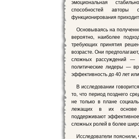
эмоциональная стабиль
способностей авторы о
функционирования приходится
Основываясь на полученны
вероятно, наиболее подхо
требующих принятия решен
возрасте. Они предполагают
сложных рассуждений — т
политические лидеры — вр
эффективность до 40 лет или 
В исследовании говоритс
то, что период позднего ср
не только в плане социаль
лежащих в их основе п
поддерживают эффективное
сложных ролей в более шир
Исследователи пояснили, 