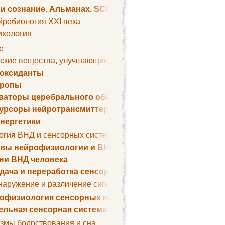
 и сознание. Альманах. SCIENTIFIC AMERICAN
йробиология XXI века
ихология
е
ские вещества, улучшающие умственные способности
оксиданты
тропы
ваторы церебрального обмена веществ
урсоры нейротрансмиттеров
нергетики
огия ВНД и сенсорных систем
вы нейрофизиологии и ВНД
ни ВНД человека
дача и переработка сенсорных сигналов
наружение и различение сигналов. Сенсорная рецепция
офизиология сенсорных процессов
ельная сенсорная система
змы бодрствования и сна