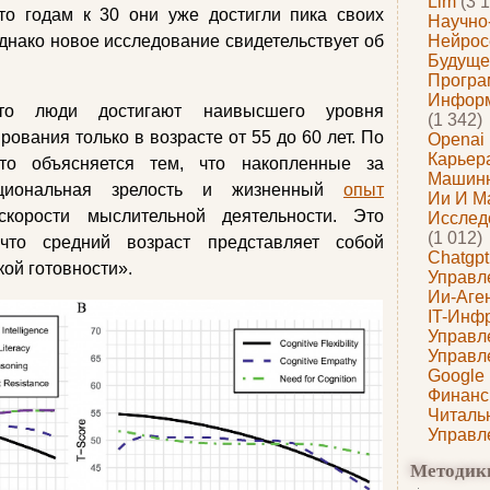
Llm
(3 1
то годам к 30 они уже достигли пика своих
Научно
днако новое исследование свидетельствует об
Нейрос
Будуще
Програ
Информ
то люди достигают наивысшего уровня
(1 342)
ования только в возрасте от 55 до 60 лет. По
Openai
Карьера
это объясняется тем, что накопленные за
Машин
оциональная зрелость и жизненный
опыт
Ии И М
корости мыслительной деятельности. Это
Исслед
(1 012)
 что средний возраст представляет собой
Chatgpt
ой готовности».
Управл
Ии-Аге
IT-Инф
Управл
Управл
Google
Финанс
Читаль
Управл
Методик