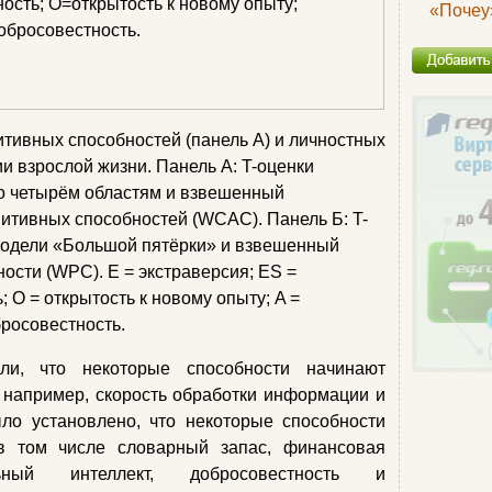
«Почеу
итивных способностей (панель А) и личностных
ии взрослой жизни. Панель А: T-оценки
о четырём областям и взвешенный
нитивных способностей (WCAC). Панель Б: T-
модели «Большой пятёрки» и взвешенный
ости (WPC). E = экстраверсия; ES =
 O = открытость к новому опыту; A =
бросовестность.
и, что некоторые способности начинают
, например, скорость обработки информации и
ло установлено, что некоторые способности
в том числе словарный запас, финансовая
льный интеллект, добросовестность и