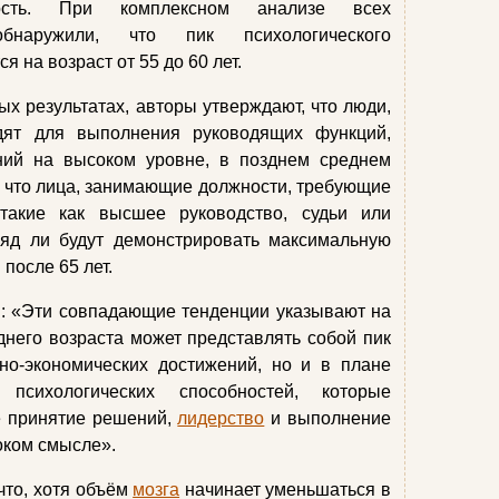
ность. При комплексном анализе всех
бнаружили, что пик психологического
 на возраст от 55 до 60 лет.
х результатах, авторы утверждают, что люди,
дят для выполнения руководящих функций,
ий на высоком уровне, в позднем среднем
, что лица, занимающие должности, требующие
акие как высшее руководство, судьи или
яд ли будут демонстрировать максимальную
после 65 лет.
я: «Эти совпадающие тенденции указывают на
еднего возраста может представлять собой пик
но-экономических достижений, но и в плане
сихологических способностей, которые
 принятие решений,
лидерство
и выполнение
оком смысле».
что, хотя объём
мозга
начинает уменьшаться в