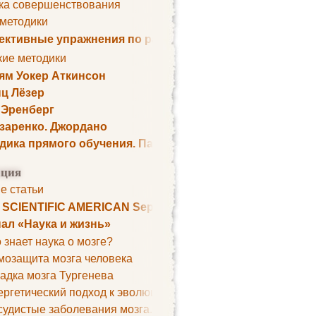
ка совершенствования
 методики
ктивные упражнения по развитию памяти
кие методики
ям Уокер Аткинсон
ц Лёзер
 Эренберг
озаренко. Джордано
дика прямого обучения. Пауль Шелли
ция
е статьи
. SCIENTIFIC AMERICAN September 1979
ал «Наука и жизнь»
 знает наука о мозге?
мозащита мозга человека
адка мозга Тургенева
ргетический подход к эволюции мозга
удистые заболевания мозга. Все может начаться с головно