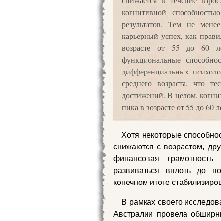
снижается в течение взрос
когнитивной способность
результатов. Тем не мене
карьерный успех, как прав
возрасте от 55 до 60 л
функциональные способно
дифференциальных психолог
среднего возраста, что т
достижений. В целом, когн
пика в возрасте от 55 до 60 л
Хотя некоторые способност
снижаются с возрастом, дру
финансовая грамотност
развиваться вплоть до по
конечном итоге стабилизиров
В рамках своего исследов
Австралии провела обширн