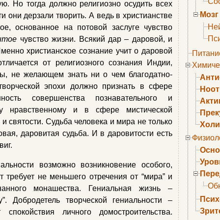
Сос
ую. Но тогда должно религиозно осудить всех
Мозг
ти они дерзали творить. А ведь в христианстве
Не
ое, основанное на потовой заслуге чувство
Пс
итое
чувство жизни. Всякий дар – даровой, и
менно христианское сознание учит о даровой
Питани
отличается от религиозного сознания Индии,
Химиче
мы, не желающем знать ни о чем благодатно-
Анти
творческой эпохи должно признать в сфере
Ноо
енность совершенства познавательного и
Акти
тву нравственному и в сфере мистической
Прек
и святости. Судьба человека и мира не только
Холи
овая, даровитая судьба. И в даровитости есть
Физиол
виг.
Осно
Уров
альности возможно возникновение особого,
Пере
т требует не меньшего отречения от “мира” и
Об
нанного монашества. Гениальная жизнь –
Псих
”. Добродетель творческой гениальности –
Зрит
 спокойствия личного домостроительства.