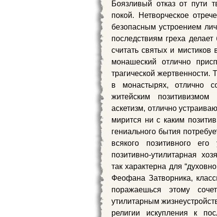
Боязливый отказ от пути т
покой. Нетворческое отрече
безопасным устроением лич
последствиям греха делает 
считать святых и мистиков 
монашеский отлично присп
трагической жертвенности. 
в монастырях, отлично со
житейским позитивизмом 
аскетизм, отлично устраиваю
мирится ни с каким позити
гениального бытия потребует
всякого позитивного его
позитивно-утилитарная хоз
так характерна для “духовно
Феофана Затворника, класси
поражаешься этому сочет
утилитарным жизнеустройст
религии искупления к пос