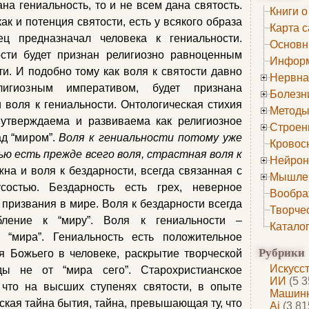
ана гениальность, то и не всем дана святость.
Книги о
ак и потенция святости, есть у всякого образа
Карта с
ц предназначал человека к гениальности.
Основн
сти будет признан религиозно равноценным
Информ
ти. И подобно тому как воля к святости давно
Нервна
игиозным императивом, будет признана
Болезн
воля к гениальности. Онтологическая стихия
Методы
 утверждаема и развиваема как религиозное
Строен
ад “миром”.
Воля к гениальности потому уже
Кровос
ю есть прежде всего воля, страстная воля к
Нейрон
на и воля к бездарности, всегда связанная с
Мышле
состью. Бездарность есть грех, неверное
Вообра
 призвания в мире. Воля к бездарности всегда
Творче
бление к “миру”. Воля к гениальности –
Катало
 “мира”. Гениальность есть положительное
Рубрики
я Божьего в человеке, раскрытие творческой
Искусс
ды не от “мира сего”. Старохристианское
ИИ
(5 3
 что на высших ступенях святости, в опыте
Машинн
ская тайна бытия, тайна, превышающая ту, что
Ai
(3 81