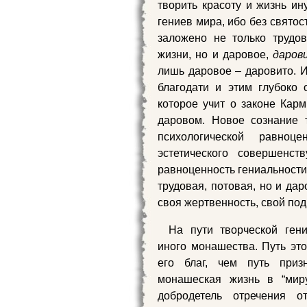
творить красоту и жизнь ин
гениев мира, ибо без святос
заложено не только трудов
жизни, но и даровое,
даров
лишь даровое – даровито. И
благодати и этим глубоко 
которое учит о законе Кар
даровом. Новое сознание 
психологической равноц
эстетического совершенс
равноценность гениальности 
трудовая, потовая, но и дар
своя жертвенность, свой под
На пути творческой гени
иного монашества. Путь это
его благ, чем путь приз
монашеская жизнь в “миру
добродетель отречения от