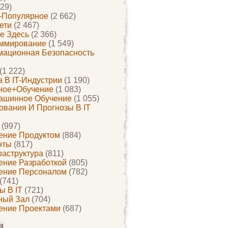
29)
-Популярное
(2 662)
ети
(2 467)
е Здесь
(2 366)
ммирование
(1 549)
ационная Безопасность
(1 222)
 В IT-Индустрии
(1 190)
ное+обучение
(1 083)
ашинное Обучение
(1 055)
ования И Прогнозы В IT
(997)
ение Продуктом
(884)
нты
(817)
раструктура
(811)
ение Разработкой
(805)
ение Персоналом
(782)
(741)
ы В IT
(721)
ный Зал
(704)
ение Проектами
(687)
и