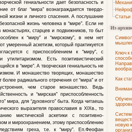
ворческой гениальности дает безопасность и
Механи
ние от благ “мира” вознаграждается твердо-
Нейроф
ной жизни и личного спасения. А послушание
Статьи
безопасной жизнь человека в “мире”. Если не
Из архив
в монастырях, старцев и подвижников, то быт
особлен к “миру” и “мирскому”, в нем нет
Символ
мышле
Тот умеренный аскетизм, который практикуется
гласуется с приспособлением к “миру”, с
Ключ к
способн
и утилитаризмом. Есть позитивистический
Направ
щийся в “мире”. А творческая гениальность не
вообра
визмом. И монашество творящих, монашество
Как ст
 более радикального отречения от “мира” и от
 устроения, чем старое монашество. Ведь
Вниман
яйственность и “мирская” приспособленность
Обучени
го” мира, для “духовного” быта. Когда читаешь
здоров
ческого выразителя православия в XIXв., то
Систем
анию мистической аскетики с позитивно-
вещест
вом и мироохранением, этому приспособлению
новую к
ледствиям греха, т.е. к “миру”. Еп.Феофан
органи