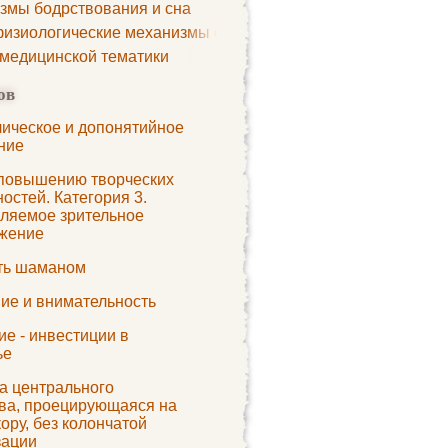
змы бодрствования и сна
изиологические механизмы сна
 медицинской тематики
ов
ическое и допонятийное
ние
 повышению творческих
остей. Категория 3.
ляемое зрительное
жение
ать шаманом
ие и внимательность
е - инвестиции в
ье
а центрального
ва, проецирующаяся на
ору, без колончатой
зации