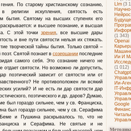
Llm
(3 1
гения. По старому христианскому сознанию,
Научно
в религии искупления, святость есть
Нейрос
ам бытия. Святому на высших ступенях его
Будуще
Програ
 раскрывается: и высшее познание, и высшая
Информ
тва. С этой точки
зрения
, все высшие дары
(1 343)
тость и вне пути святости нельзя их стяжать.
Openai
Карьера
ытие творческой тайны бытия. Только святой –
Машин
 поэт. Святой познает в
созерцании
последние
Ии И М
озидая самого себя. Это сознание ничего не
Исслед
(1 012)
е отдает святости. Но возможно ли допустить,
Chatgpt
дар поэтический зависит от святости или от
Управл
равственного? Не противоположен ли всякий
Ии-Аге
IT-Инф
еских усилий? И не есть ли дар святости дар
Управл
остического, поэтического и др. даров? Думаю,
Управл
ме был гораздо сильнее, чем у св. Франциска,
Google
Финанс
ина был гораздо сильнее, чем у св. Серафима
Читаль
 Беме и Пушкина раскрывалось то, что не
Управл
Франциска и Серафима. Не святые и не
Методик
 большим познанием и большей красотой, чем