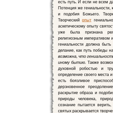
есть путь. И если не всем д
Потенция же гениальности, к
и подобия Божьего. Творе
Творческий
опыт
гениально
аскетическому опыту святос
уже была признана рел
религиозным императивом и 
гениальности должна быть
делание, как путь победы н
возможна, что гениальность
иному бытию.
Также возмож
духовной робостью и тру
определение своего места и
есть боязливое приспосо
дерзновенное преодоление
раскрытие образа и подоби
природы человека, приро
сознание пытается верить,
святых раскрывается творче