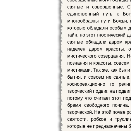
святые и совершенные. С
единственный путь к Бог
многообразны пути Божьи, 
которые обладали особым д
тайн, но этот гностический 
святые обладали даром кра
наделен даром красоты, 
мистического созерцания. 
познания и красоты, совсем 
мистиками. Так же, как был
бытия, и совсем не святые
коснореакционно то рели
творческий подвиг, на подви
потому что считает этот по
бремя свободного почина,
творческой. На этой почве р
святости, робкое и трусли
которые не предназначены б