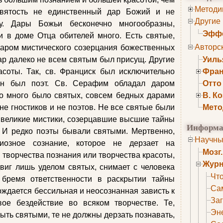
Методи
вятость не единственный дар Божий и не
Другие
у. Дары Божьи бесконечно многообразны,
Эффе
и в доме Отца обителей много. Есть святые,
Авторс
аром мистического созерцания божественных
дар далеко не всем святым был присущ. Другие
Уиль
соты. Так, св. Франциск был исключительно
Фран
он был поэт. Св. Серафим обладал даром
Отто
Но много было святых, совсем бедных дарами
В. К
не гностиков и не поэтов. Не все святые были
Мето
и великие мистики, созерцавшие высшие тайны
Информа
. И редко поэты бывали святыми. Мертвенно,
Научны
гиозное сознание, которое не дерзает на
Мозг
г творчества познания или творчества красоты,
Журн
двиг лишь уделом святых, снимает с человека
Что
 бремя ответственности в раскрытии тайны
Са
ождается бессильная и неосознанная зависть к
Заг
вое бездействие во всяком творчестве. Те,
Эне
ыть святыми, те не должны дерзать познавать,