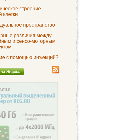
ическое строение
 клетки
дуальное пространство
урные различия между
йным и сенсо-моторным
ектом
ие с помощью инъекций?