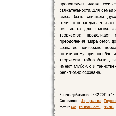
проповедует идеал хозяй
стяжательности. Для семьи 
высь, быть слишком духо
отлично оправдывается аск
нет места для трагическо
творчества продолжает 
преодоления “мира сего”, д
сознание неизбежно перех
позитивному приспособлени
творческая тайна бытия, т.
имеют глубокую и таинствен
религиозно осознана.
Запись добавлена:
07.02.2011
в 15:
Оставлено в
Информация
Подборк
Метки:
бог
,
гениальность
,
жизнь
,