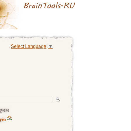
Select Language
▼
дуем
ную