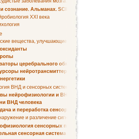
удистые заболевания мозга. Все может начаться с головно
 и сознание. Альманах. SCIENTIFIC AMERICAN
йробиология XXI века
ихология
е
ские вещества, улучшающие умственные способности
оксиданты
тропы
ваторы церебрального обмена веществ
урсоры нейротрансмиттеров
нергетики
огия ВНД и сенсорных систем
вы нейрофизиологии и ВНД
ни ВНД человека
дача и переработка сенсорных сигналов
наружение и различение сигналов. Сенсорная рецепция
офизиология сенсорных процессов
ельная сенсорная система