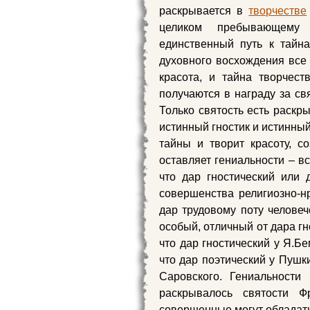
раскрывается в
творчестве
целиком пребывающему 
единственный путь к тайн
духовного восхождения все
красота, и тайна творчес
получаются в награду за свя
Только святость есть раскр
истинный гностик и истинный
тайны и творит красоту, с
оставляет гениальности – вс
что дар гностический или 
совершенства религиозно-н
дар трудовому поту человеч
особый, отличный от дара гн
что дар гностический у Я.Бе
что дар поэтический у Пушк
Саровского. Гениальности
раскрывалось святости 
совершенные могут обладать