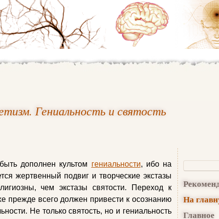
кетизм. Гениальность и святость
 быть дополнен культом
гениальности
, ибо на
тся жертвенный подвиг и творческие экстазы
Рекомен
лигиозны, чем экстазы святости. Переход к
На глав
хе прежде всего должен привести к осознанию
ности. Не только святость, но и гениальность
Главное