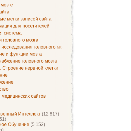
 мозге
айта
ые метки записей сайта
ация для посетителей
я система
и головного мозга
 исследования головного мозга
ие и функции мозга
набжение головного мозга
. Строение нервной клетки
ние
жение
ство
г медицинских сайтов
твенный Интеллект
(12 817)
51)
ое Обучение
(5 152)
5)