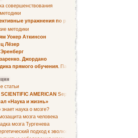
ка совершенствования
 методики
ктивные упражнения по развитию памяти
кие методики
ям Уокер Аткинсон
ц Лёзер
 Эренберг
озаренко. Джордано
дика прямого обучения. Пауль Шелли
ция
е статьи
. SCIENTIFIC AMERICAN September 1979
ал «Наука и жизнь»
 знает наука о мозге?
мозащита мозга человека
адка мозга Тургенева
ргетический подход к эволюции мозга