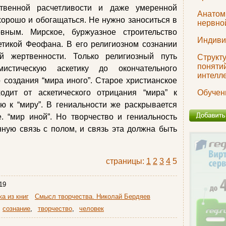
ственной расчетливости и даже умеренной
Анатом
хорошо и обогащаться. Не нужно заноситься в
нервной
вным. Мирское, буржуазное строительство
Индиви
етикой Феофана. В его религиозном сознании
й жертвенности. Только религиозный путь
Структ
поняти
мистическую аскетику до окончательного
интелл
о создания “мира иного”. Старое христианское
одит от аскетического отрицания “мира” к
Обучен
ю к “миру”. В гениальности же раскрывается
е. “мир иной”. Но творчество и гениальность
ную связь с полом, и связь эта должна быть
страницы:
1
2
3
4
5
19
а из книг
Смысл творчества. Николай Бердяев
сознание
,
творчество
,
человек