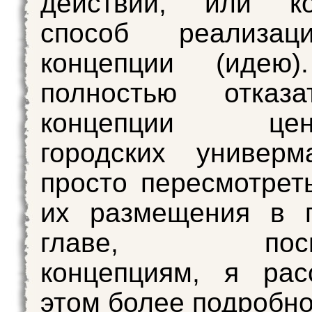
действий, или ко
способ реализац
концепции (идею
полностью отказ
концепции цент
городских универм
просто пересмотрет
их размещения в г
главе, посвя
концепциям, я рас
этом более подробно