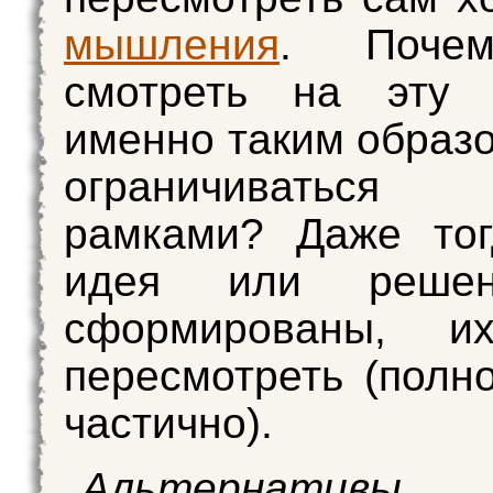
мышления
. Поче
смотреть на эту 
именно таким образ
ограничиватьс
рамками? Даже тог
идея или реше
сформированы, и
пересмотреть (полн
частично).
Альтернативы