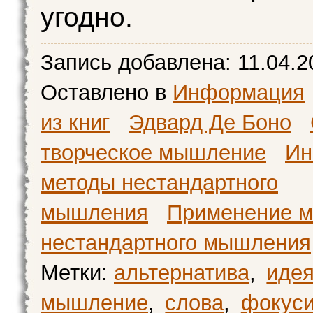
угодно.
Запись добавлена:
11.04.2
Оставлено в
Информация
из книг
Эдвард Де Боно
творческое мышление
Ин
методы нестандартного
мышления
Применение м
нестандартного мышления
Метки:
альтернатива
,
иде
мышление
,
слова
,
фокус