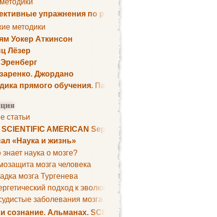
 методики
ктивные упражнения по развитию памяти
кие методики
ям Уокер Аткинсон
ц Лёзер
 Эренберг
озаренко. Джордано
дика прямого обучения. Пауль Шелли
ция
е статьи
. SCIENTIFIC AMERICAN September 1979
ал «Наука и жизнь»
 знает наука о мозге?
мозащита мозга человека
адка мозга Тургенева
ргетический подход к эволюции мозга
удистые заболевания мозга. Все может начаться с головно
 и сознание. Альманах. SCIENTIFIC AMERICAN