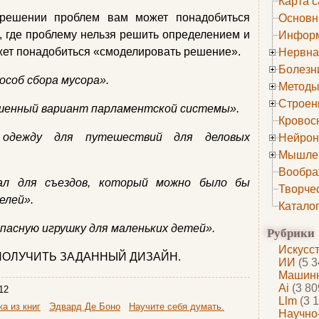
Карта с
 решении проблем вам может понадобиться
Основн
, где проблему нельзя решить определением и
Информ
жет понадобиться «смоделировать решение».
Нервна
Болезн
особ сбора мусора».
Методы
Строен
чшенный вариант парламентской системы».
Кровос
 одежду для путешествий для деловых
Нейрон
Мышле
Вообра
ал для съездов, который можно было бы
Творче
елей».
Катало
пасную игрушку для маленьких детей».
Рубрики
Искусс
У ПОЛУЧИТЬ ЗАДАННЫЙ ДИЗАЙН.
ИИ
(5 3
Машинн
Ai
(3 80
12
Llm
(3 1
а из книг
Эдвард Де Боно
Научите себя думать.
Научно