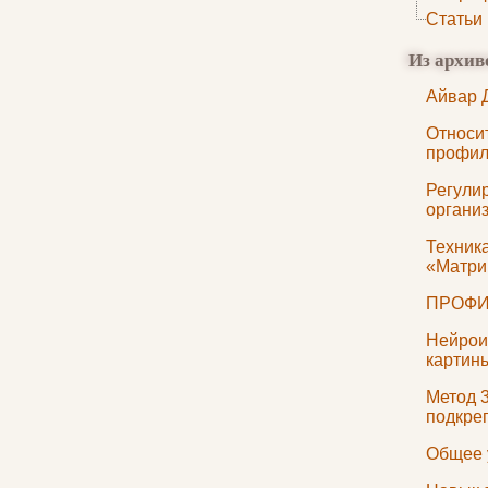
Статьи
Из архив
Айвар 
Относи
профил
Регули
органи
Техник
«Матри
ПРОФИ
Нейрои
картин
Метод 
подкре
Общее 