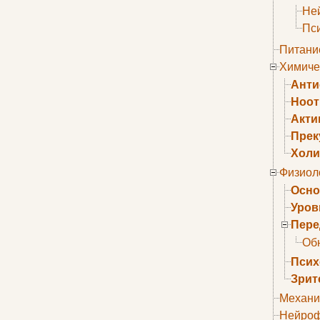
Не
Пс
Питани
Химиче
Анти
Ноо
Акти
Прек
Холи
Физиол
Осно
Уров
Пере
Об
Псих
Зрит
Механи
Нейроф