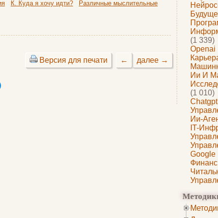
ия
К. Куда я хочу идти?
Различные мыслительные
Нейрос
Будуще
Програ
Информ
(1 339)
Openai
Карьера
Версия для печати
←
далее →
Машин
Ии И М
Исслед
(1 010)
Chatgpt
Управл
Ии-Аге
IT-Инф
Управл
Управл
Google
Финанс
Читаль
Управл
Методик
Методи