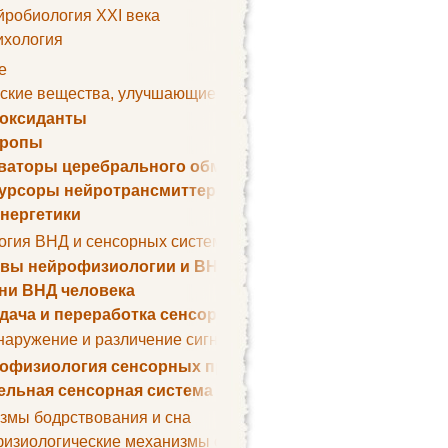
йробиология XXI века
ихология
е
ские вещества, улучшающие умственные способности
оксиданты
тропы
ваторы церебрального обмена веществ
урсоры нейротрансмиттеров
нергетики
огия ВНД и сенсорных систем
вы нейрофизиологии и ВНД
ни ВНД человека
дача и переработка сенсорных сигналов
наружение и различение сигналов. Сенсорная рецепция
офизиология сенсорных процессов
ельная сенсорная система
змы бодрствования и сна
изиологические механизмы сна