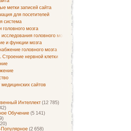
айта
ые метки записей сайта
ация для посетителей
я система
и головного мозга
 исследования головного мозга
ие и функции мозга
набжение головного мозга
. Строение нервной клетки
ние
жение
ство
г медицинских сайтов
твенный Интеллект
(12 785)
42)
ое Обучение
(5 141)
9)
20)
-Популярное
(2 658)