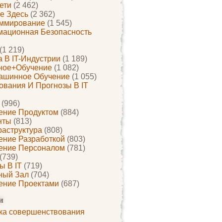
ети
(2 462)
е Здесь
(2 362)
ммирование
(1 545)
ационная Безопасность
(1 219)
 В IT-Индустрии
(1 189)
ное+обучение
(1 082)
ашинное Обучение
(1 055)
ования И Прогнозы В IT
(996)
ение Продуктом
(884)
нты
(813)
раструктура
(808)
ение Разработкой
(803)
ение Персоналом
(781)
(739)
ы В IT
(719)
ный Зал
(704)
ение Проектами
(687)
и
ка совершенствования