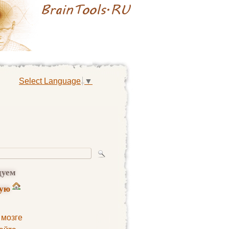
Select Language
▼
дуем
ную
 мозге