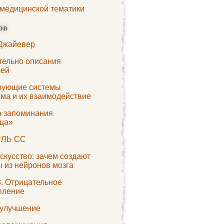
 медицинской тематики
ов
Джайевер
тельно описания
ей
рующие системы
зма и их взаимодействие
а запоминания
ца»
ЛЬ СС
скусство: зачем создают
ы из нейронов мозга
3. Отрицательное
пление
улучшение