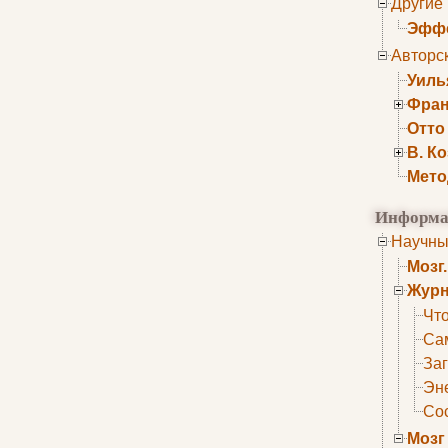
Другие
Эффе
Авторс
Уиль
Фран
Отто
В. К
Мето
Информа
Научны
Мозг
Журн
Что
Са
Заг
Эне
Сос
Мозг