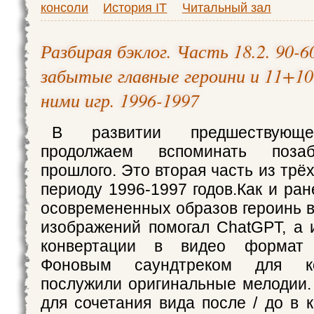
консоли
История IT
Читальный зал
Разбирая бэклог. Часть 18.2. 90-6
забытые главные героини и 11+10
ними игр. 1996-1997
В развитии предшествующе
продолжаем вспоминать поза
прошлого. Это вторая часть из трё
периоду 1996-1997 годов.Как и ран
осовремененных образов героинь в
изображений помогал ChatGPT, а
конвертации в видео формат 
Фоновым саундтреком для ко
послужили оригинальные мелодии.
для сочетания вида после / до в 