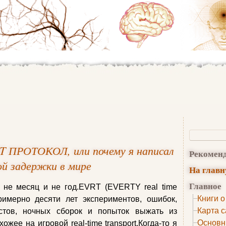
 ПРОТОКОЛ, или почему я написал
Рекомен
ой задержки в мире
На глав
Главное
о не месяц и не год.EVRT (EVERTY real time
Книги о
примерно десяти лет экспериментов, ошибок,
Карта с
естов, ночных сборок и попыток выжать из
Основн
ожее на игровой real-time transport.Когда-то я