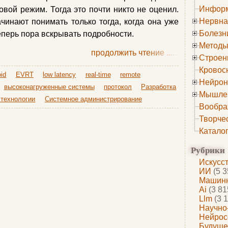
Информ
овой режим. Тогда это почти никто не оценил.
Нервна
чинают понимать только тогда, когда она уже
Болезн
еперь пора вскрывать подробности.
Методы
продолжить чтение
......
Строен
Кровос
oid
EVRT
low latency
real-time
remote
Нейрон
высоконагруженные системы
протокол
Разработка
Мышле
 технологии
Системное администрирование
Вообра
Творче
Катало
Рубрики
Искусс
ИИ
(5 3
Машинн
Ai
(3 81
Llm
(3 1
Научно
Нейрос
Будуще