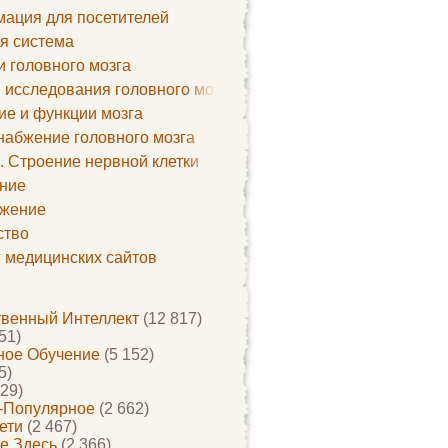
ация для посетителей
я система
и головного мозга
 исследования головного мозга
ие и функции мозга
набжение головного мозга
. Строение нервной клетки
ние
жение
ство
г медицинских сайтов
твенный Интеллект
(12 817)
51)
ое Обучение
(5 152)
5)
29)
-Популярное
(2 662)
ети
(2 467)
е Здесь
(2 366)