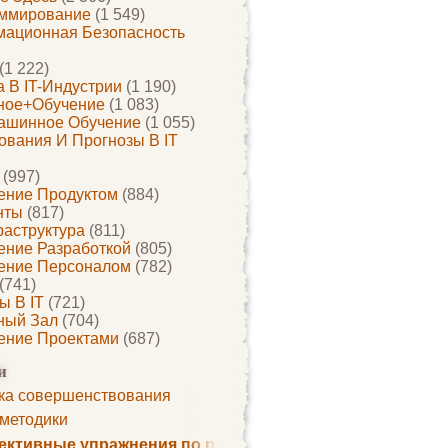
ммирование
(1 549)
ационная Безопасность
(1 222)
 В IT-Индустрии
(1 190)
ное+обучение
(1 083)
ашинное Обучение
(1 055)
ования И Прогнозы В IT
(997)
ение Продуктом
(884)
нты
(817)
раструктура
(811)
ение Разработкой
(805)
ение Персоналом
(782)
(741)
ы В IT
(721)
ный Зал
(704)
ение Проектами
(687)
и
ка совершенствования
 методики
ктивные упражнения по развитию памяти