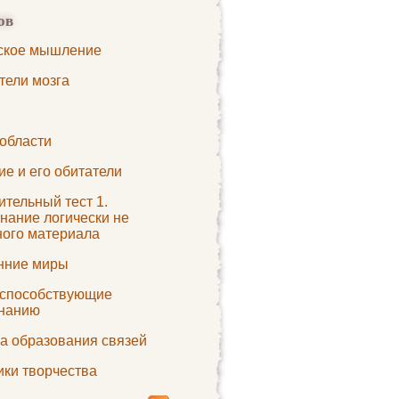
ов
ское мышление
тели мозга
 области
е и его обитатели
тельный тест 1.
нание логически не
ного материала
нние миры
 способствующие
нанию
а образования связей
ики творчества