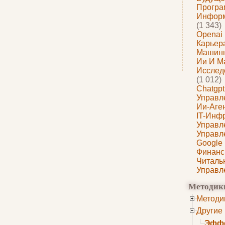
Програ
Информ
(1 343)
Openai
Карьера
Машин
Ии И М
Исслед
(1 012)
Chatgpt
Управл
Ии-Аге
IT-Инф
Управл
Управл
Google
Финанс
Читаль
Управл
Методик
Методи
Другие
Эффе