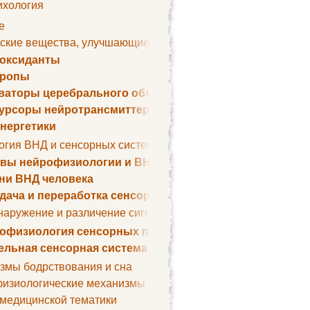
ихология
е
ские вещества, улучшающие умственные способности
оксиданты
тропы
ваторы церебрального обмена веществ
урсоры нейротрансмиттеров
нергетики
огия ВНД и сенсорных систем
вы нейрофизиологии и ВНД
ни ВНД человека
дача и переработка сенсорных сигналов
наружение и различение сигналов. Сенсорная рецепция
офизиология сенсорных процессов
ельная сенсорная система
змы бодрствования и сна
изиологические механизмы сна
 медицинской тематики