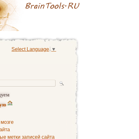
Select Language
▼
дуем
ную
 мозге
айта
ые метки записей сайта