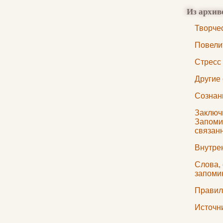
Из архив
Творче
Повели
Стресс
Другие
Сознани
Заключи
Запоми
связан
Внутре
Слова,
запоми
Правил
Источн