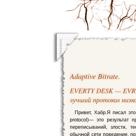
Adaptive Bitrate
.
EVERTY DESK — EVRT
лучший протокол низк
Привет, Хабр.Я писал эт
protocol)— это результат 
переписываний, злости, т
обычной сети поведение, пох