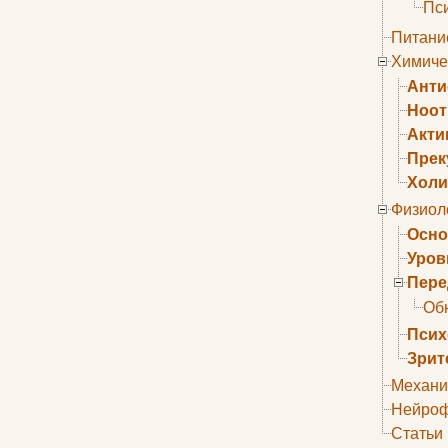
Пс
Питани
Химиче
Анти
Ноо
Акти
Прек
Холи
Физиол
Осно
Уров
Пере
Об
Псих
Зрит
Механи
Нейроф
Статьи