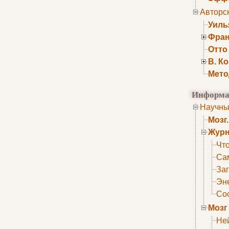
Авторс
Уиль
Фран
Отто
В. К
Мето
Информа
Научны
Мозг
Журн
Что
Са
Заг
Эне
Сос
Мозг
Не