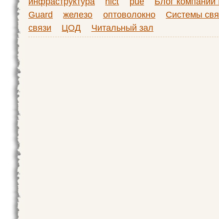
инфраструктура
nict
pue
Блог компании
Guard
железо
оптоволокно
Системы свя
связи
ЦОД
Читальный зал