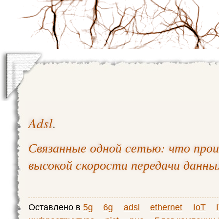
Adsl
.
Связанные одной сетью: что прои
высокой скорости передачи данны
Оставлено в
5g
6g
adsl
ethernet
IoT