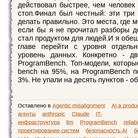
действовал быстрее, чем человек 
стоп.Финал был честный: эти три 
делать правильно. Это места, где 
если бы я не прочитал разборы до
стал продуктом для людей.И я обе
главе перейти с уровня отдель
уровень данных. Конкретно - дв
ProgramBench. Топ-модели, котор
bench на 95%, на ProgramBench 
3%. Не упали на десять пунктов - о
Оставлено в
Agentic misalignment
AI в produ
агенты
anthropic
Claude
IT-
инфраструктура
llm
ProgramBench
reliabi
проектирование систем
безопасность AI
б