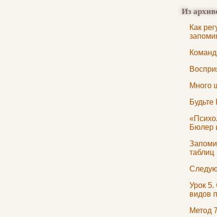
Из архив
Как рег
запоми
Командн
Воспри
Много 
Будьте
«Психо
Бюлер 
Запоми
таблиц
Следую
Урок 5.
видов 
Метод 7