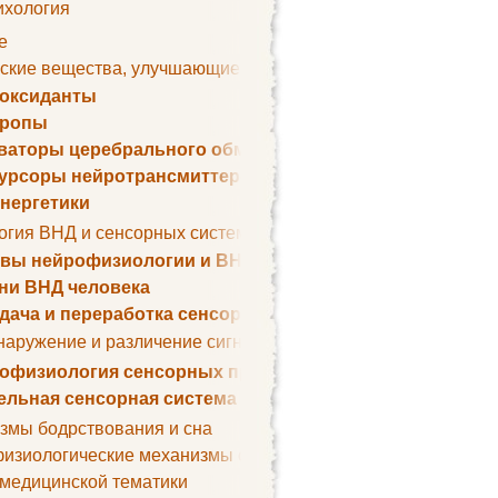
ихология
е
ские вещества, улучшающие умственные способности
оксиданты
тропы
ваторы церебрального обмена веществ
урсоры нейротрансмиттеров
нергетики
огия ВНД и сенсорных систем
вы нейрофизиологии и ВНД
ни ВНД человека
дача и переработка сенсорных сигналов
наружение и различение сигналов. Сенсорная рецепция
офизиология сенсорных процессов
ельная сенсорная система
змы бодрствования и сна
изиологические механизмы сна
 медицинской тематики