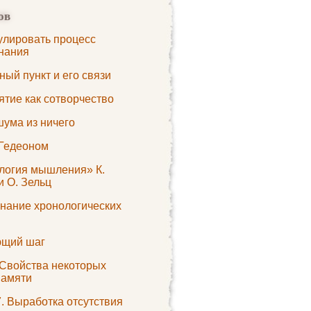
ов
улировать процесс
нания
ый пункт и его связи
ятие как сотворчество
шума из ничего
 Гедеоном
логия мышления» К.
и О. Зельц
нание хронологических
щий шаг
 Свойства некоторых
памяти
. Выработка отсутствия