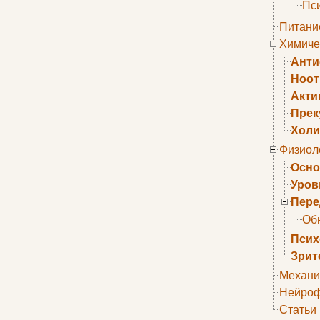
Пс
Питани
Химиче
Анти
Ноо
Акти
Прек
Холи
Физиол
Осно
Уров
Пере
Об
Псих
Зрит
Механи
Нейроф
Статьи