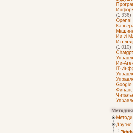
Програ
Информ
(1 336)
Openai
Карьера
Машин
Ии И М
Исслед
(1 010)
Chatgpt
Управл
Ии-Аге
IT-Инф
Управл
Управл
Google
Финанс
Читаль
Управл
Методик
Методи
Другие
Эффе