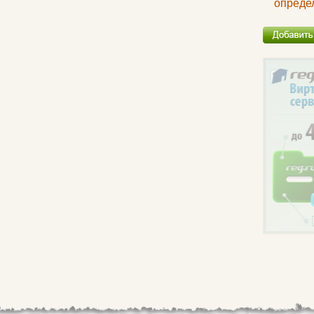
опреде