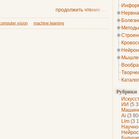
Информ
продолжить чтение
......
Нервна
Болезн
computer vision
machine learning
Методы
Строен
Кровос
Нейрон
Мышле
Вообра
Творче
Катало
Рубрики
Искусс
ИИ
(5 3
Машинн
Ai
(3 80
Llm
(3 1
Научно
Нейрос
Будуще