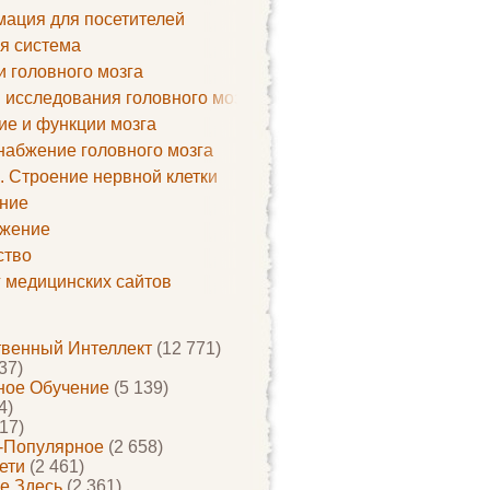
ация для посетителей
я система
и головного мозга
 исследования головного мозга
ие и функции мозга
набжение головного мозга
. Строение нервной клетки
ние
жение
ство
г медицинских сайтов
твенный Интеллект
(12 771)
37)
ое Обучение
(5 139)
4)
17)
-Популярное
(2 658)
ети
(2 461)
е Здесь
(2 361)