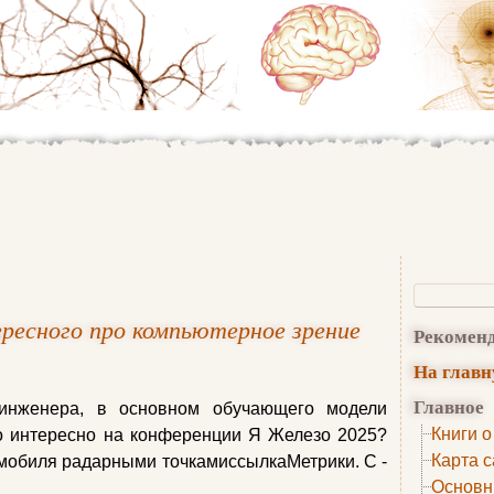
ресного про компьютерное зрение
Рекомен
На глав
Главное
-инженера, в основном обучающего модели
Книги о
о интересно на конференции Я Железо 2025?
Карта с
мобиля радарными точкамиссылкаМетрики. С -
Основн