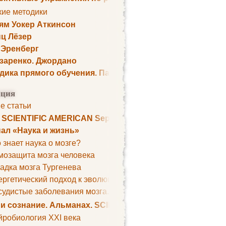
кие методики
ям Уокер Аткинсон
ц Лёзер
 Эренберг
озаренко. Джордано
дика прямого обучения. Пауль Шелли
ция
е статьи
. SCIENTIFIC AMERICAN September 1979
ал «Наука и жизнь»
 знает наука о мозге?
мозащита мозга человека
адка мозга Тургенева
ргетический подход к эволюции мозга
удистые заболевания мозга. Все может начаться с головно
 и сознание. Альманах. SCIENTIFIC AMERICAN
йробиология XXI века