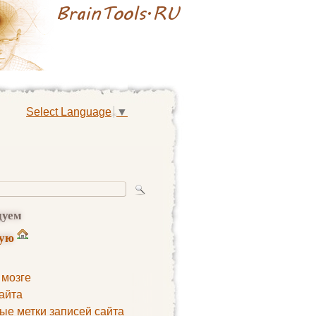
Select Language
▼
дуем
ную
 мозге
айта
ые метки записей сайта