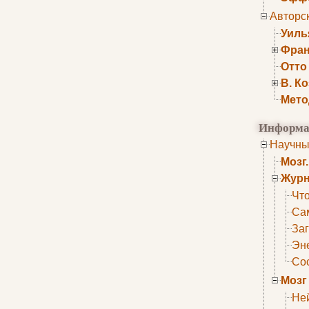
Авторс
Уиль
Фран
Отто
В. К
Мето
Информа
Научны
Мозг
Журн
Что
Са
Заг
Эне
Сос
Мозг
Не