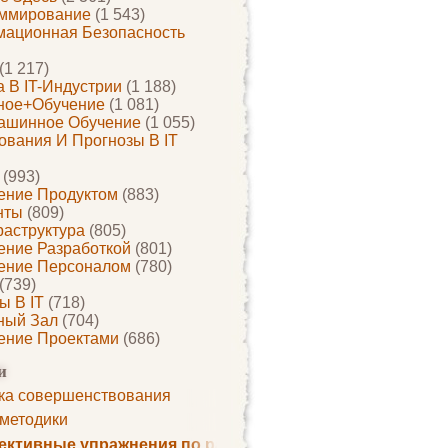
ммирование
(1 543)
ационная Безопасность
(1 217)
 В IT-Индустрии
(1 188)
ное+обучение
(1 081)
ашинное Обучение
(1 055)
ования И Прогнозы В IT
(993)
ение Продуктом
(883)
нты
(809)
раструктура
(805)
ение Разработкой
(801)
ение Персоналом
(780)
(739)
ы В IT
(718)
ный Зал
(704)
ение Проектами
(686)
и
ка совершенствования
 методики
ктивные упражнения по развитию памяти