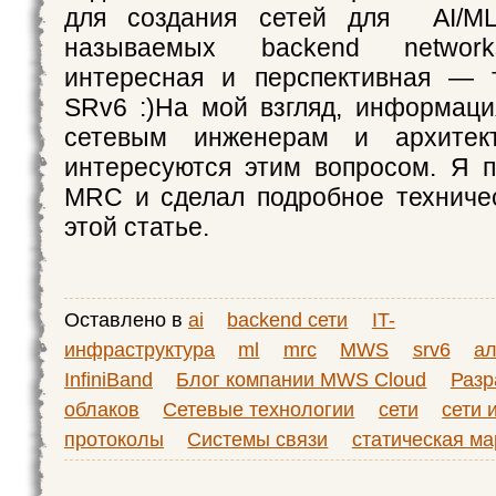
для создания сетей для AI/ML-
называемых backend network
интересная и перспективная — 
SRv6 :)На мой взгляд, информаци
сетевым инженерам и архитект
интересуются этим вопросом. Я 
MRC и сделал подробное техниче
этой статье.
Оставлено в
ai
backend сети
IT-
инфраструктура
ml
mrc
MWS
srv6
ал
InfiniBand
Блог компании MWS Cloud
Разр
облаков
Сетевые технологии
сети
сети 
протоколы
Системы связи
статическая м