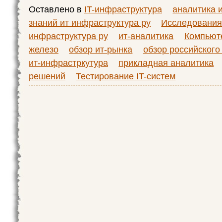
Оставлено в
IT-инфраструктура
аналитика 
знаний ит инфраструктура ру
Исследования 
инфраструктура ру
ит-аналитика
Компьют
железо
обзор ит-рынка
обзор российского
ит-инфрастркутура
прикладная аналитика
решений
Тестирование IT-систем