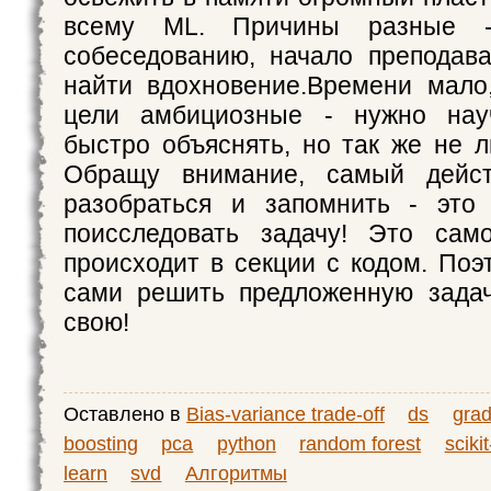
всему ML. Причины разные -
собеседованию, начало преподав
найти вдохновение.Времени мало
цели амбициозные - нужно нау
быстро объяснять, но так же не 
Обращу внимание, самый дейст
разобраться и запомнить - это
поисследовать задачу! Это сам
происходит в секции с кодом. Поэ
сами решить предложенную задач
свою!
Оставлено в
Bias-variance trade-off
ds
grad
boosting
pca
python
random forest
scikit
learn
svd
Алгоритмы