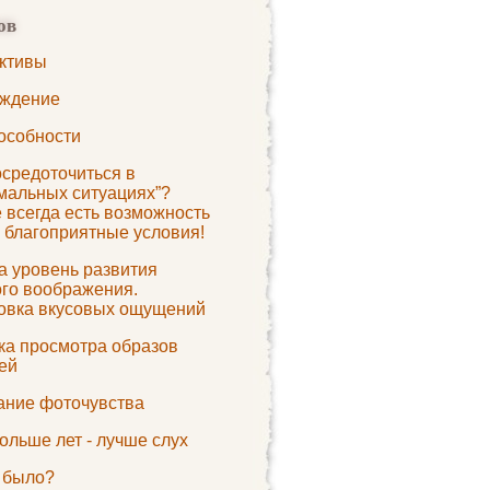
ов
ктивы
ждение
особности
осредоточиться в
емальных ситуациях”?
 всегда есть возможность
 благоприятные условия!
а уровень развития
ого воображения.
овка вкусовых ощущений
ка просмотра образов
ей
ание фоточувства
ольше лет - лучше слух
о было?