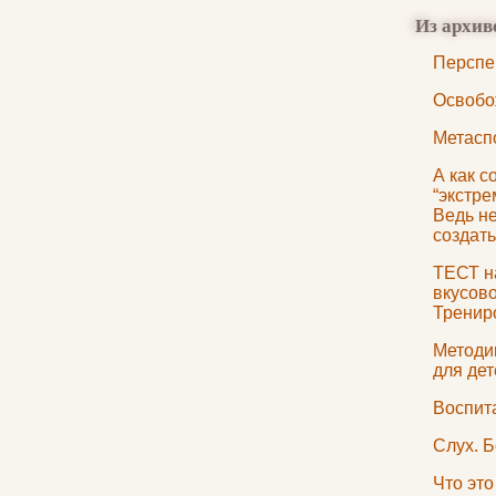
Из архив
Перспе
Освобо
Метасп
А как с
“экстр
Ведь не
создать
ТЕСТ н
вкусов
Тренир
Методи
для дет
Воспит
Слух. Б
Что эт