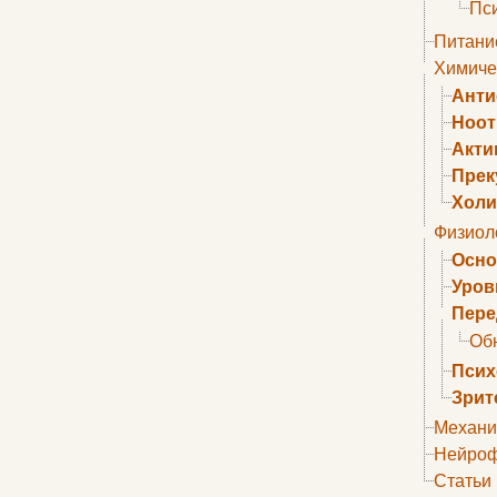
Пс
Питани
Химиче
Анти
Ноо
Акти
Прек
Холи
Физиол
Осно
Уров
Пере
Об
Псих
Зрит
Механи
Нейроф
Статьи