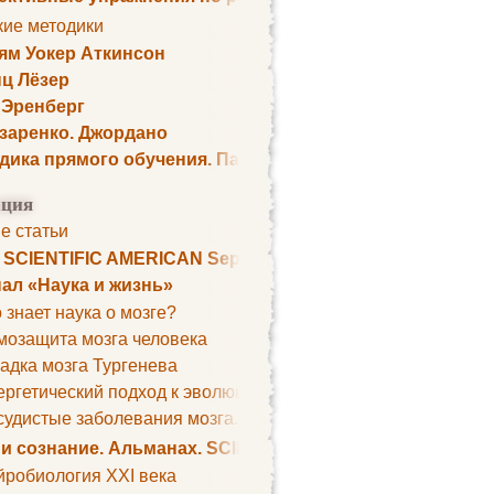
кие методики
ям Уокер Аткинсон
ц Лёзер
 Эренберг
озаренко. Джордано
дика прямого обучения. Пауль Шелли
ция
е статьи
. SCIENTIFIC AMERICAN September 1979
ал «Наука и жизнь»
 знает наука о мозге?
мозащита мозга человека
адка мозга Тургенева
ргетический подход к эволюции мозга
удистые заболевания мозга. Все может начаться с головно
 и сознание. Альманах. SCIENTIFIC AMERICAN
йробиология XXI века