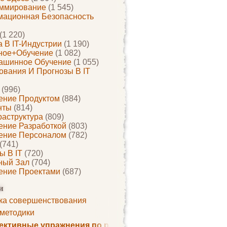
ммирование
(1 545)
ационная Безопасность
(1 220)
 В IT-Индустрии
(1 190)
ное+обучение
(1 082)
ашинное Обучение
(1 055)
ования И Прогнозы В IT
(996)
ение Продуктом
(884)
нты
(814)
раструктура
(809)
ение Разработкой
(803)
ение Персоналом
(782)
(741)
ы В IT
(720)
ный Зал
(704)
ение Проектами
(687)
и
ка совершенствования
 методики
ктивные упражнения по развитию памяти