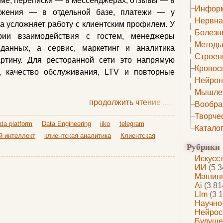
еме, переписки — в мессенджерах, отзывы — в
Информ
ложения — в отдельной базе, платежи — у
Нервна
ра усложняет работу с клиентским профилем. У
Болезн
рии взаимодействия с гостем, менеджеры
Методы
данных, а сервис, маркетинг и аналитика
Строен
ртину. Для ресторанной сети это напрямую
Кровос
, качество обслуживания, LTV и повторные
Нейрон
Мышле
продолжить чтение
......
Вообра
Творче
ta platform
Data Engineering
iiko
telegram
Катало
й интеллект
клиентская аналитика
Клиентская
Рубрики
Искусс
ИИ
(5 3
Машинн
Ai
(3 81
Llm
(3 1
Научно
Нейрос
Будуще