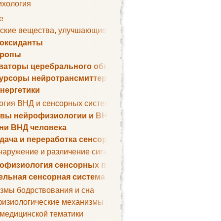
ихология
е
ские вещества, улучшающие умственные способности
оксиданты
тропы
ваторы церебрального обмена веществ
урсоры нейротрансмиттеров
нергетики
огия ВНД и сенсорных систем
вы нейрофизиологии и ВНД
ни ВНД человека
дача и переработка сенсорных сигналов
наружение и различение сигналов. Сенсорная рецепция
офизиология сенсорных процессов
ельная сенсорная система
змы бодрствования и сна
изиологические механизмы сна
 медицинской тематики