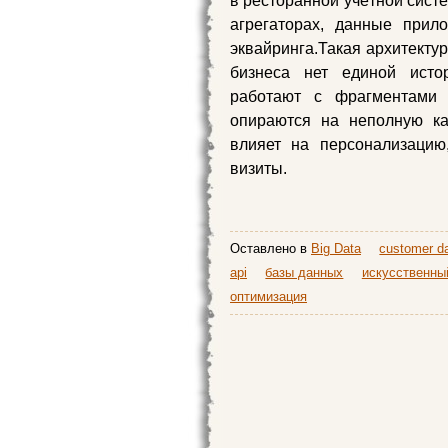
в ресторанной учётной сист
агрегаторах, данные при
эквайринга.Такая архитекту
бизнеса нет единой исто
работают с фрагментами 
опираются на неполную ка
влияет на персонализацию
визиты.
Оставлено в
Big Data
customer da
api
базы данных
искусственны
оптимизация