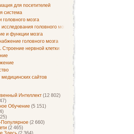
ация для посетителей
я система
и головного мозга
 исследования головного мозга
ие и функции мозга
набжение головного мозга
. Строение нервной клетки
ние
жение
ство
г медицинских сайтов
твенный Интеллект
(12 802)
47)
ое Обучение
(5 151)
4)
25)
-Популярное
(2 660)
ети
(2 465)
е Здесь
(2 364)