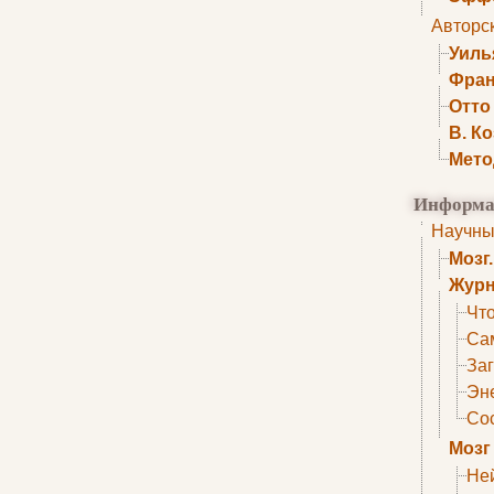
Авторс
Уиль
Фран
Отто
В. К
Мето
Информа
Научны
Мозг
Журн
Что
Са
Заг
Эне
Сос
Мозг
Не