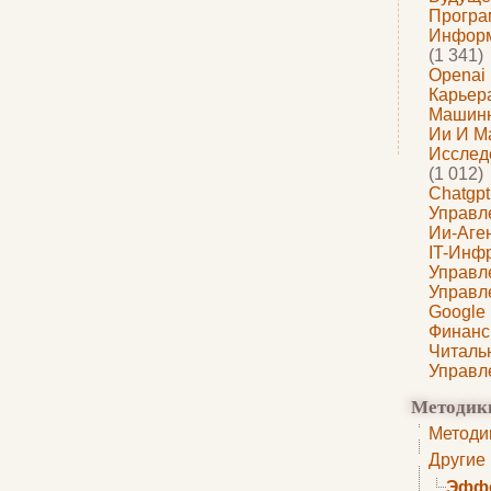
Програ
Информ
(1 341)
Openai
Карьера
Машин
Ии И М
Исслед
(1 012)
Chatgpt
Управл
Ии-Аге
IT-Инф
Управл
Управл
Google
Финанс
Читаль
Управл
Методик
Методи
Другие
Эффе