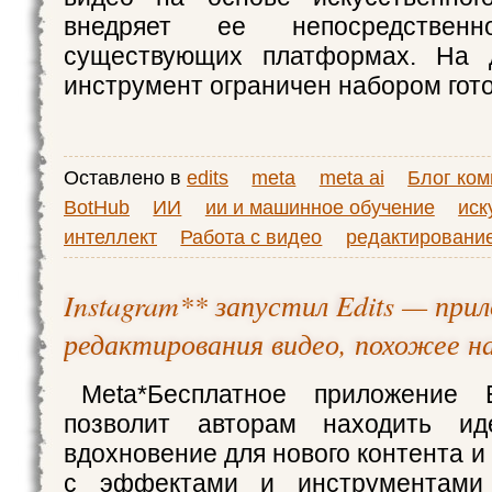
внедряет ее непосредстве
существующих платформах. На 
инструмент ограничен набором гот
Оставлено в
edits
meta
meta ai
Блог ко
BotHub
ИИ
ии и машинное обучение
иск
интеллект
Работа с видео
редактировани
Instagram** запустил Edits — при
редактирования видео, похожее н
Meta*Бесплатное приложение 
позволит авторам находить ид
вдохновение для нового контента и
с эффектами и инструментами 