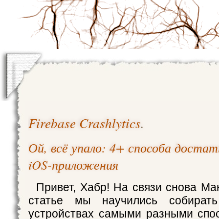
Firebase Crashlytics
.
Ой, всё упало: 4+ способа доста
iOS-приложения
Привет, Хабр! На связи снова Ма
статье мы научились собират
устройствах самыми разными спо