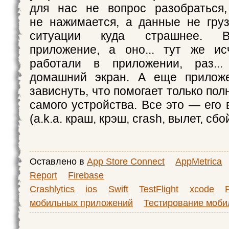
для нас не вопрос разобраться,
не нажимается, а данные не гру
ситуации куда страшнее. В
приложение, а оно... тут же ис
работали в приложении, раз..
домашний экран. А еще прилож
зависнуть, что помогает только пол
самого устройства. Все это — его
(a.k.a. краш, крэш, crash, вылет, сбо
Оставлено в
App Store Connect
AppMetrica
Report
Firebase
Crashlytics
ios
Swift
TestFlight
xcode
мобильных приложений
Тестирование моб