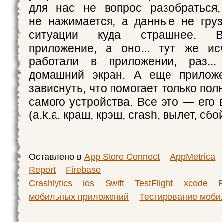
для нас не вопрос разобраться,
не нажимается, а данные не гру
ситуации куда страшнее. В
приложение, а оно... тут же ис
работали в приложении, раз..
домашний экран. А еще прилож
зависнуть, что помогает только пол
самого устройства. Все это — его
(a.k.a. краш, крэш, crash, вылет, сбо
Оставлено в
App Store Connect
AppMetrica
Report
Firebase
Crashlytics
ios
Swift
TestFlight
xcode
мобильных приложений
Тестирование моб