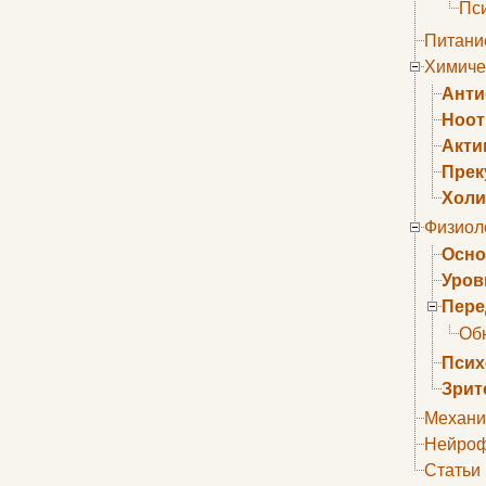
Пс
Питани
Химиче
Анти
Ноо
Акти
Прек
Холи
Физиол
Осно
Уров
Пере
Об
Псих
Зрит
Механи
Нейроф
Статьи