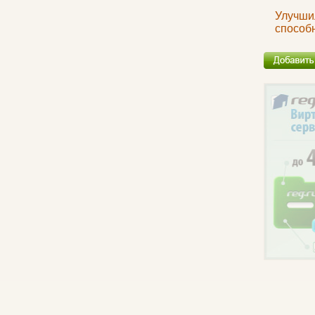
Улучши
способ