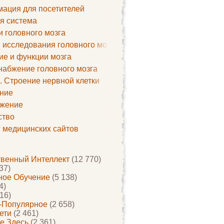
ация для посетителей
я система
и головного мозга
 исследования головного мозга
ие и функции мозга
набжение головного мозга
. Строение нервной клетки
ние
жение
ство
г медицинских сайтов
твенный Интеллект
(12 770)
37)
ое Обучение
(5 138)
4)
16)
-Популярное
(2 658)
ети
(2 461)
е Здесь
(2 361)