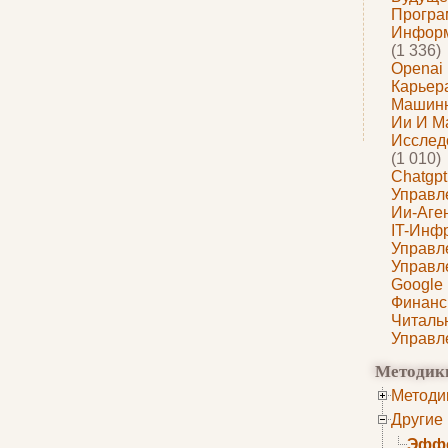
Програ
Информ
(1 336)
Openai
Карьера
Машин
Ии И М
Исслед
(1 010)
Chatgpt
Управл
Ии-Аге
IT-Инф
Управл
Управл
Google
Финанс
Читаль
Управл
Методик
Методи
Другие
Эффе