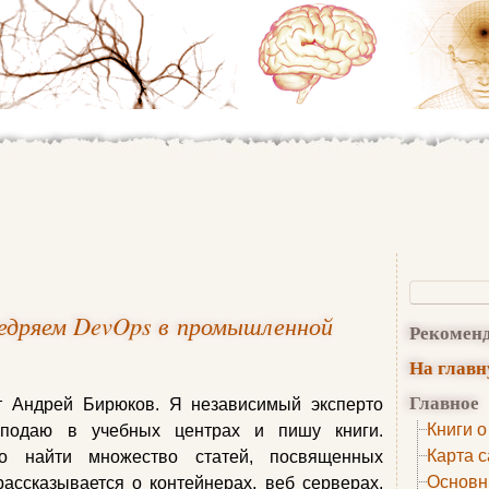
едряем DevOps в промышленной
Рекомен
На глав
Главное
т Андрей Бирюков. Я независимый эксперто
Книги о
подаю в учебных центрах и пишу книги.
Карта с
о найти множество статей, посвященных
Основн
ассказывается о контейнерах, веб серверах,