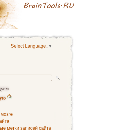
Select Language
▼
дуем
ную
 мозге
айта
ые метки записей сайта