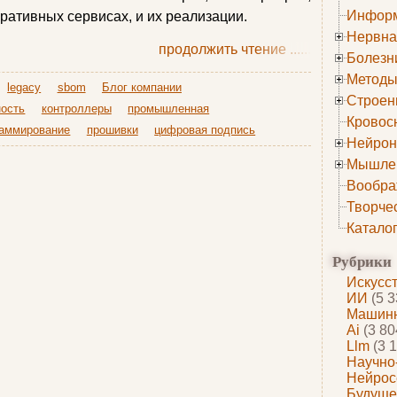
Информ
ративных сервисах, и их реализации.
Нервна
продолжить чтение
......
Болезн
Методы
legacy
sbom
Блог компании
Строен
ость
контроллеры
промышленная
Кровос
аммирование
прошивки
цифровая подпись
Нейрон
Мышле
Вообра
Творче
Катало
Рубрики
Искусс
ИИ
(5 3
Машинн
Ai
(3 80
Llm
(3 1
Научно
Нейрос
Будуще