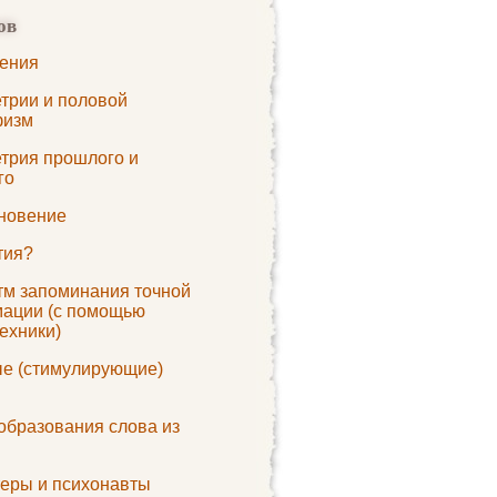
ов
ения
трии и половой
физм
трия прошлого и
го
новение
тия?
тм запоминания точной
ации (с помощью
ехники)
е (стимулирующие)
образования слова из
теры и психонавты