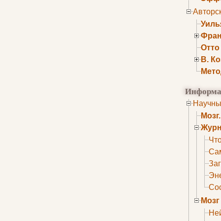
Авторс
Уиль
Фран
Отто
В. К
Мето
Информа
Научны
Мозг
Журн
Что
Са
Заг
Эне
Сос
Мозг
Не