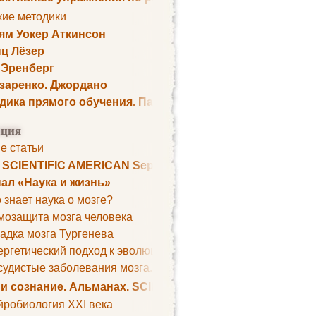
кие методики
ям Уокер Аткинсон
ц Лёзер
 Эренберг
озаренко. Джордано
дика прямого обучения. Пауль Шелли
ция
е статьи
. SCIENTIFIC AMERICAN September 1979
ал «Наука и жизнь»
 знает наука о мозге?
мозащита мозга человека
адка мозга Тургенева
ргетический подход к эволюции мозга
удистые заболевания мозга. Все может начаться с головно
 и сознание. Альманах. SCIENTIFIC AMERICAN
йробиология XXI века