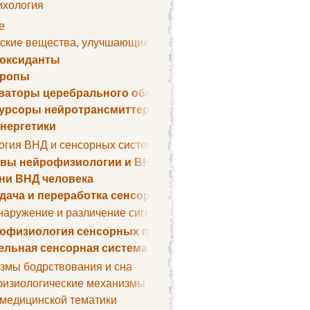
ихология
е
ские вещества, улучшающие умственные способности
оксиданты
тропы
ваторы церебрального обмена веществ
урсоры нейротрансмиттеров
нергетики
огия ВНД и сенсорных систем
вы нейрофизиологии и ВНД
ни ВНД человека
дача и переработка сенсорных сигналов
наружение и различение сигналов. Сенсорная рецепция
офизиология сенсорных процессов
ельная сенсорная система
змы бодрствования и сна
изиологические механизмы сна
 медицинской тематики