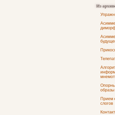
Из архив
Упражн
Асимме
димор
Асимме
будуще
Прикос
Телепа
Алгори
информ
мнемот
Опорны
образы
Прием 
слогов
Контак