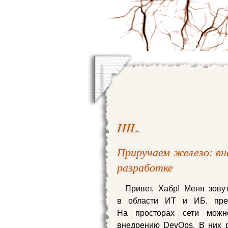
HIL
.
Приручаем железо: вн
разработке
Привет, Хабр! Меня зову
в области ИТ и ИБ, пре
На просторах сети можн
внедрению DevOps. В них р