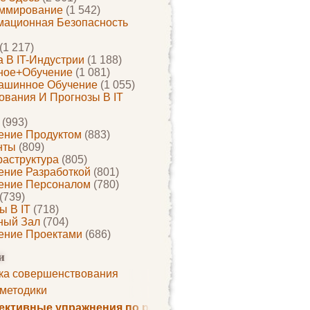
ммирование
(1 542)
ационная Безопасность
(1 217)
 В IT-Индустрии
(1 188)
ное+обучение
(1 081)
ашинное Обучение
(1 055)
ования И Прогнозы В IT
(993)
ение Продуктом
(883)
нты
(809)
раструктура
(805)
ение Разработкой
(801)
ение Персоналом
(780)
(739)
ы В IT
(718)
ный Зал
(704)
ение Проектами
(686)
и
ка совершенствования
 методики
ктивные упражнения по развитию памяти