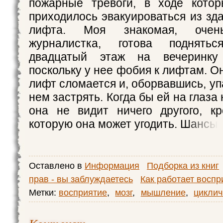
пожарные тревоги, в ходе кото
приходилось эвакуироваться из зд
лифта. Моя знакомая, очень
журналистка, готова поднят
двадцатый этаж на вечеринку
поскольку у нее фобия к лифтам. Он
лифт сломается и, оборвавшись, упа
нем застрять. Когда бы ей на глаза
она не видит ничего другого, к
которую она может угодить. Шансы
Оставлено в
Информация
Подборка из книг
прав - вы заблуждаетесь
Как работает воспр
Метки:
восприятие
,
мозг
,
мышление
,
циклич