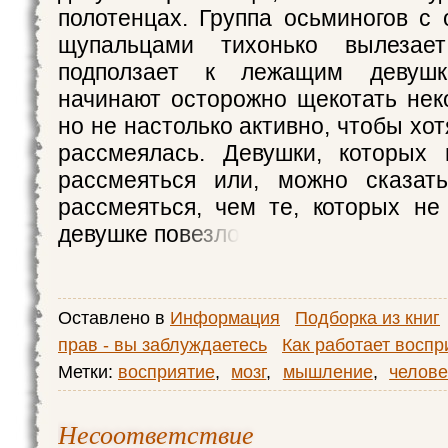
полотенцах. Группа осьминогов с
щупальцами тихонько вылеза
подползает к лежащим девушк
начинают осторожно щекотать нек
но не настолько активно, чтобы хот
рассмеялась. Девушки, которых 
рассмеяться или, можно сказать
рассмеяться, чем те, которых не
девушке повезло
Оставлено в
Информация
Подборка из книг
прав - вы заблуждаетесь
Как работает воспр
Метки:
восприятие
,
мозг
,
мышление
,
челове
Несоответствие