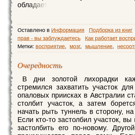
обладает
Оставлено в
Информация
Подборка из книг
прав - вы заблуждаетесь
Как работает воспр
Метки:
восприятие
,
мозг
,
мышление
,
несоот
Очередность
В дни золотой лихорадки каж
стремился захватить участок для
опаловых приисках в Австралии ст
столбит участок, а затем борет
начать рыть туннель в сторону, на
Если кто-то застолбил участок, вы
застолбить его по-новому. Друго