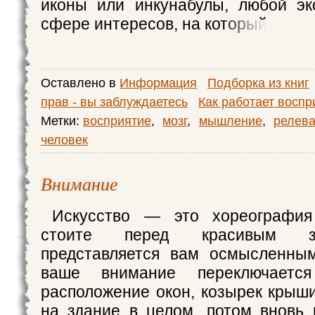
иконы или инкунабулы, любой эк
сфере интересов, на который
Оставлено в
Информация
Подборка из книг
прав - вы заблуждаетесь
Как работает воспр
Метки:
восприятие
,
мозг
,
мышление
,
релева
человек
Внимание
Искусство — это хореография
стоите перед красивым з
представляется вам осмысленны
ваше внимание переключаетс
расположение окон, козырек крыши
на здание в целом, потом вновь 