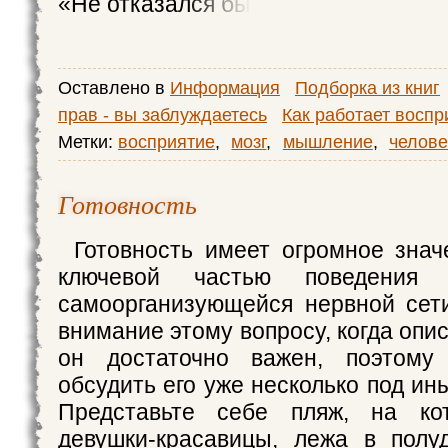
«Не отказался бы
Оставлено в
Информация
Подборка из книг
прав - вы заблуждаетесь
Как работает воспр
Метки:
восприятие
,
мозг
,
мышление
,
челове
Готовность
Готовность имеет огромное знач
ключевой частью поведения 
самоорганизующейся нервной сет
внимание этому вопросу, когда опи
он достаточно важен, поэтому
обсудить его уже несколько под ин
Представьте себе пляж, на ко
девушки-красавицы, лежа в полу