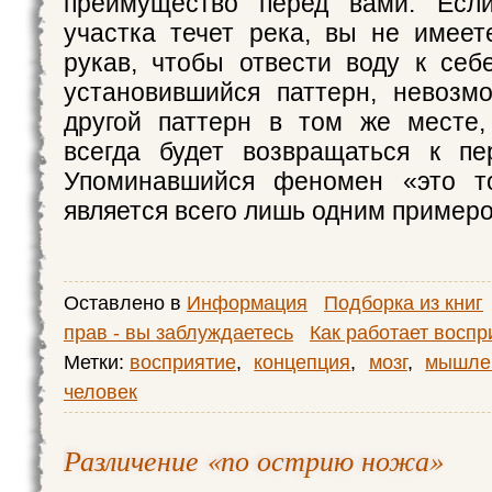
преимущество перед вами. Есл
участка течет река, вы не имее
рукав, чтобы отвести воду к себ
установившийся паттерн, невозм
другой паттерн в том же месте,
всегда будет возвращаться к пе
Упоминавшийся феномен «это т
является всего лишь одним примеро
Оставлено в
Информация
Подборка из книг
прав - вы заблуждаетесь
Как работает воспр
Метки:
восприятие
,
концепция
,
мозг
,
мышле
человек
Различение «по острию ножа»