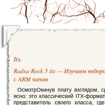
Itx
.
Radxa Rock 5 itx — Изучаем недор
с ARM чипом
ОсмотрОкинув плату взглядом, с
ясно: это классический ITX-формат
представитель своего класса, гд