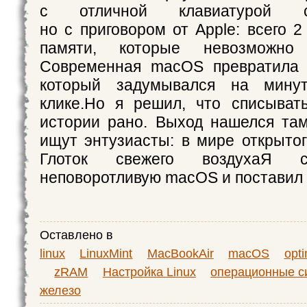
с отличной клавиатурой с
но с приговором от Apple: всего 
памяти, которые невозможно п
Современная macOS превратила е
который задумывался на мину
клике.Но я решил, что списыват
истории рано. Выход нашелся там,
ищут энтузиасты: в мире открытог
Глоток свежего воздухаЯ с
неповоротливую macOS и поставил 
Оставлено в
linux
LinuxMint
MacBookAir
macOS
opti
zRAM
Настройка Linux
операционные с
железо