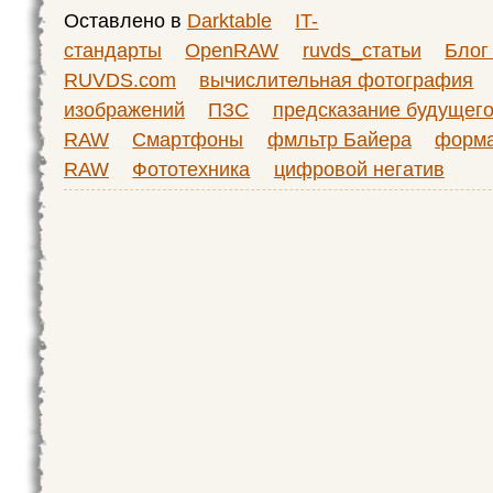
Оставлено в
Darktable
IT-
стандарты
OpenRAW
ruvds_статьи
Блог
RUVDS.com
вычислительная фотография
изображений
ПЗС
предсказание будущег
RAW
Смартфоны
фмльтр Байера
форм
RAW
Фототехника
цифровой негатив