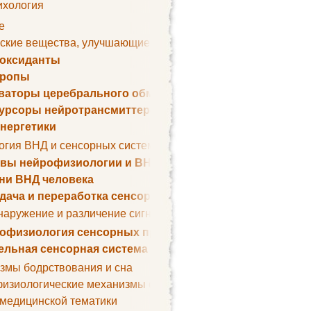
ихология
е
ские вещества, улучшающие умственные способности
оксиданты
тропы
ваторы церебрального обмена веществ
урсоры нейротрансмиттеров
нергетики
огия ВНД и сенсорных систем
вы нейрофизиологии и ВНД
ни ВНД человека
дача и переработка сенсорных сигналов
наружение и различение сигналов. Сенсорная рецепция
офизиология сенсорных процессов
ельная сенсорная система
змы бодрствования и сна
изиологические механизмы сна
 медицинской тематики