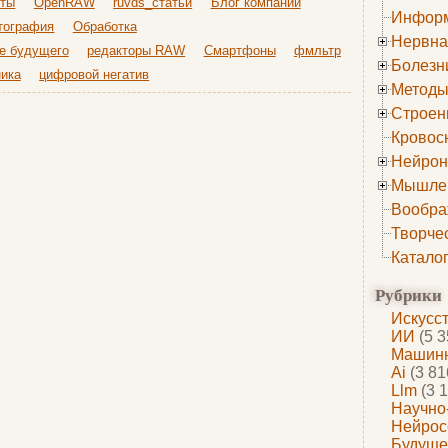
рты
OpenRAW
ruvds_статьи
Блог компании
Информ
тография
Обработка
Нервна
е будущего
редакторы RAW
Смартфоны
фмльтр
Болезн
ика
цифровой негатив
Методы
Строен
Кровос
Нейрон
Мышле
Вообра
Творче
Катало
Рубрики
Искусс
ИИ
(5 3
Машинн
Ai
(3 81
Llm
(3 1
Научно
Нейрос
Будуще