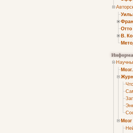
Авторс
Уиль
Фран
Отто
В. К
Мето
Информа
Научны
Мозг
Журн
Что
Са
Заг
Эне
Сос
Мозг
Не