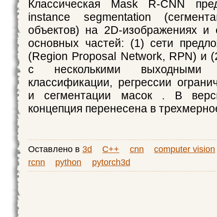
Классическая Mask R-CNN пред
instance segmentation (сегмент
объектов) на 2D-изображениях и 
основных частей: (1) сети предл
(Region Proposal Network, RPN) и (
с несколькими выходными
классификации, регрессии огран
и сегментации масок . В вер
концепция перенесена в трехмерно
Оставлено в
3d
C++
cnn
computer vision
rcnn
python
pytorch3d