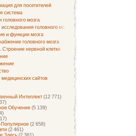
ация для посетителей
я система
и головного мозга
 исследования головного мозга
ие и функции мозга
набжение головного мозга
. Строение нервной клетки
ние
жение
ство
г медицинских сайтов
твенный Интеллект
(12 771)
37)
ое Обучение
(5 139)
4)
17)
-Популярное
(2 658)
ети
(2 461)
е Здесь
(2 361)