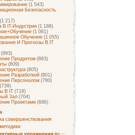
ммирование
(1 543)
ационная Безопасность
(1 217)
 В IT-Индустрии
(1 188)
ное+обучение
(1 081)
ашинное Обучение
(1 055)
ования И Прогнозы В IT
(993)
ение Продуктом
(883)
нты
(809)
раструктура
(805)
ение Разработкой
(801)
ение Персоналом
(780)
(739)
ы В IT
(718)
ный Зал
(704)
ение Проектами
(686)
и
ка совершенствования
 методики
ктивные упражнения по развитию памяти