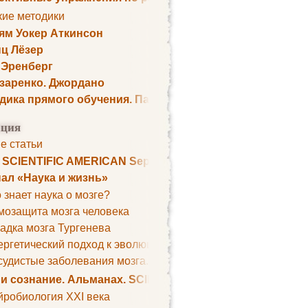
кие методики
ям Уокер Аткинсон
ц Лёзер
 Эренберг
озаренко. Джордано
дика прямого обучения. Пауль Шелли
ция
е статьи
. SCIENTIFIC AMERICAN September 1979
ал «Наука и жизнь»
 знает наука о мозге?
мозащита мозга человека
адка мозга Тургенева
ргетический подход к эволюции мозга
удистые заболевания мозга. Все может начаться с головно
 и сознание. Альманах. SCIENTIFIC AMERICAN
йробиология XXI века