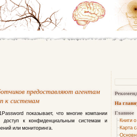
ботчиков предоставляют агентам
Рекомен
п к системам
На глав
Главное
Password показывает, что многие компании
Книги о
м доступ к конфиденциальным системам и
Карта с
ений или мониторинга.
Основн