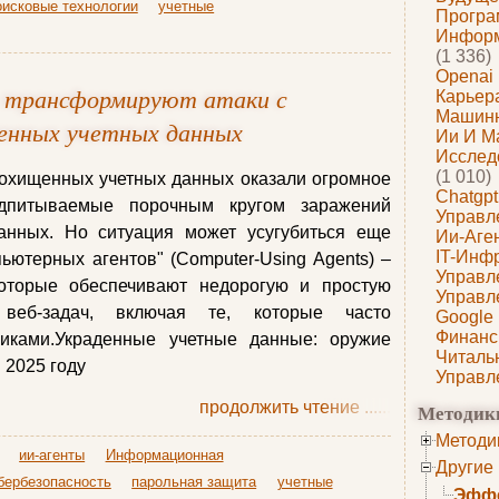
исковые технологии
учетные
Програ
Информ
(1 336)
Openai
 трансформируют атаки с
Карьера
Машин
енных учетных данных
Ии И М
Исслед
(1 010)
похищенных учетных данных оказали огромное
Chatgpt
одпитываемые порочным кругом заражений
Управл
анных. Но ситуация может усугубиться еще
Ии-Аге
IT-Инф
ютерных агентов" (Computer-Using Agents) –
Управл
которые обеспечивают недорогую и простую
Управл
веб-задач, включая те, которые часто
Google
Финанс
иками.Украденные учетные данные: оружие
Читаль
 2025 году
Управл
продолжить чтение
......
Методик
Методи
ии-агенты
Информационная
Другие
бербезопасность
парольная защита
учетные
Эффе