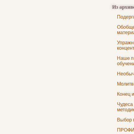
Из архив
Подерг
Обобще
матери
Упражн
концен
Наше п
обучен
Необыч
Молитв
Конец 
Чудеса 
методи
Выбор 
ПРОФИ