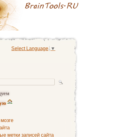
Select Language
▼
дуем
ную
 мозге
айта
ые метки записей сайта