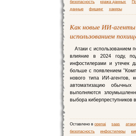
безопасность
кража данных
По
данные
фишинг
хакеры
Как новые ИИ-агенты
использованием похищ
Атаки с использованием 
влияние в 2024 году, п
инфостилерами и утечек д
больше с появлением "Компь
нового типа ИИ-агентов, 
автоматизацию обычных 
выполняются злоумышленн
выбора киберпреступников в
Оставлено в
openai
saas
атаки
безопасность
инфостилеры
ки