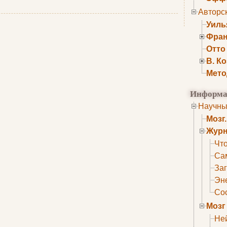
Авторс
Уиль
Фран
Отто
В. К
Мето
Информа
Научны
Мозг
Журн
Что
Са
Заг
Эне
Сос
Мозг
Не