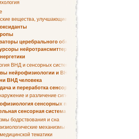
ихология
е
ские вещества, улучшающие умственные способности
оксиданты
тропы
ваторы церебрального обмена веществ
урсоры нейротрансмиттеров
нергетики
огия ВНД и сенсорных систем
вы нейрофизиологии и ВНД
ни ВНД человека
дача и переработка сенсорных сигналов
наружение и различение сигналов. Сенсорная рецепция
офизиология сенсорных процессов
ельная сенсорная система
змы бодрствования и сна
изиологические механизмы сна
 медицинской тематики