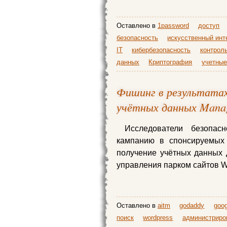
Оставлено в
1password
доступ
безопасность
искусственный инт
IT
кибербезопасность
контрол
данных
Криптография
учетные
Фишинг в результатах
учётных данных Man
Исследователи безопас
кампанию в спонсируемых 
получение учётных данных
управления парком сайтов W
Оставлено в
aitm
godaddy
goog
поиск
wordpress
администриро