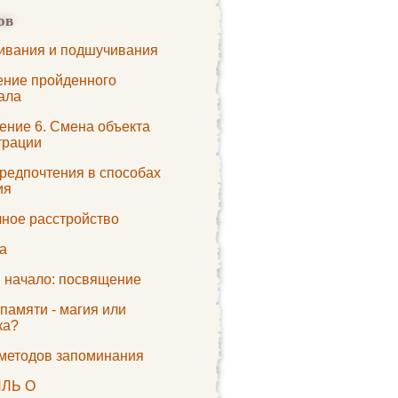
ов
ивания и подшучивания
ние пройденного
ала
ение 6. Смена объекта
трации
редпочтения в способах
ия
ное расстройство
а
и начало: посвящение
памяти - магия или
ка?
методов запоминания
ЛЬ О