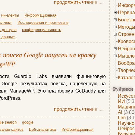
продолжить чтение
......
Информ
Нервна
ии-агенты
Информационная
Болезн
еллект
Исследования и прогнозы в
Методы
ь доступа
конфиденциальность
Строен
 данные
Кровос
Нейрон
 поиска Google нацелен на кражу
Мышле
ageWP
Вообра
Творче
ности Guardio Labs выявили фишинговую
Катало
Google результатах поиска, нацеленную на
Рубрики
 для ManageWP. Это платформа GoDaddy для
Искусс
ordPress.
ИИ
(5 3
Машинн
продолжить чтение
......
Ai
(3 80
Llm
(3 1
le search
google
Научно
Нейрос
вание сайтов
Веб-аналитика
Информационная
Будуще