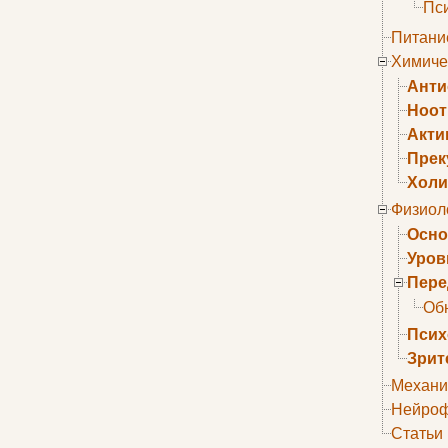
Пс
Питани
Химиче
Анти
Ноо
Акти
Прек
Холи
Физиол
Осно
Уров
Пере
Об
Псих
Зрит
Механи
Нейроф
Статьи