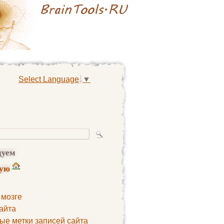
Select Language
▼
дуем
ную
 мозге
айта
ые метки записей сайта