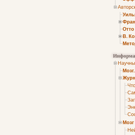
Авторс
Уиль
Фран
Отто
В. К
Мето
Информа
Научны
Мозг
Журн
Что
Са
Заг
Эне
Сос
Мозг
Не