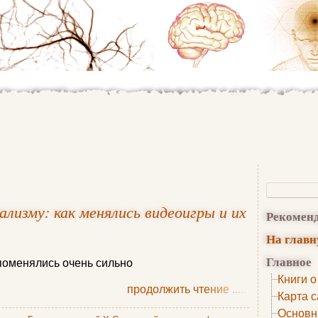
лизму: как менялись видеоигры и их
Рекомен
На глав
Главное
поменялись очень сильно
Книги о
продолжить чтение
......
Карта с
Основн