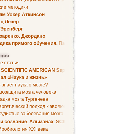
кие методики
ям Уокер Аткинсон
ц Лёзер
 Эренберг
озаренко. Джордано
дика прямого обучения. Пауль Шелли
ция
е статьи
. SCIENTIFIC AMERICAN September 1979
ал «Наука и жизнь»
 знает наука о мозге?
мозащита мозга человека
адка мозга Тургенева
ргетический подход к эволюции мозга
удистые заболевания мозга. Все может начаться с головно
 и сознание. Альманах. SCIENTIFIC AMERICAN
йробиология XXI века