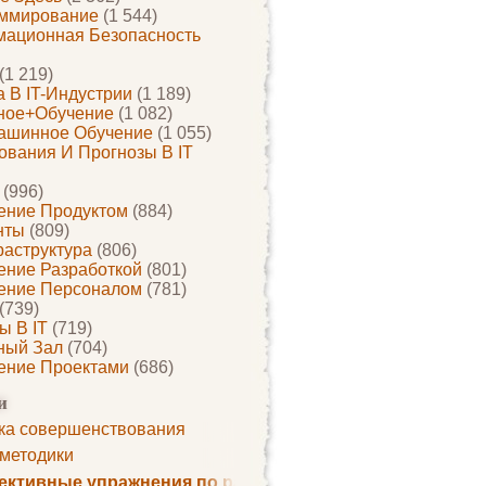
ммирование
(1 544)
ационная Безопасность
(1 219)
 В IT-Индустрии
(1 189)
ное+обучение
(1 082)
ашинное Обучение
(1 055)
ования И Прогнозы В IT
(996)
ение Продуктом
(884)
нты
(809)
раструктура
(806)
ение Разработкой
(801)
ение Персоналом
(781)
(739)
ы В IT
(719)
ный Зал
(704)
ение Проектами
(686)
и
ка совершенствования
 методики
ктивные упражнения по развитию памяти