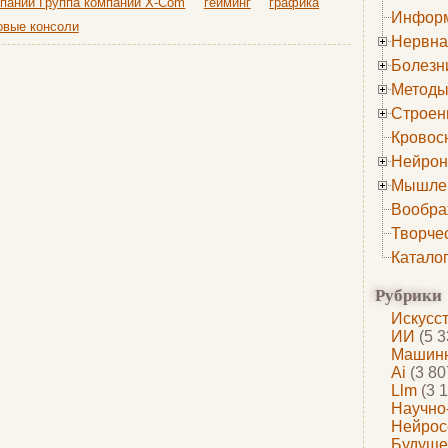
мпании Группа компаний X-Com
гейминг
графика
Информ
овые консоли
Нервна
Болезн
Методы
Строен
Кровос
Нейрон
Мышле
Вообра
Творче
Катало
Рубрики
Искусс
ИИ
(5 3
Машинн
Ai
(3 80
Llm
(3 1
Научно
Нейрос
Будуще