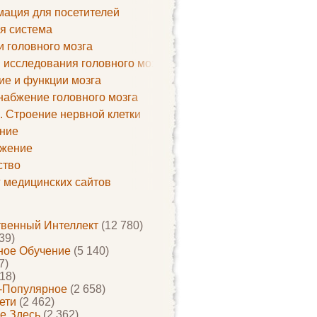
ация для посетителей
я система
и головного мозга
 исследования головного мозга
ие и функции мозга
набжение головного мозга
. Строение нервной клетки
ние
жение
ство
г медицинских сайтов
твенный Интеллект
(12 780)
39)
ое Обучение
(5 140)
7)
18)
-Популярное
(2 658)
ети
(2 462)
е Здесь
(2 362)