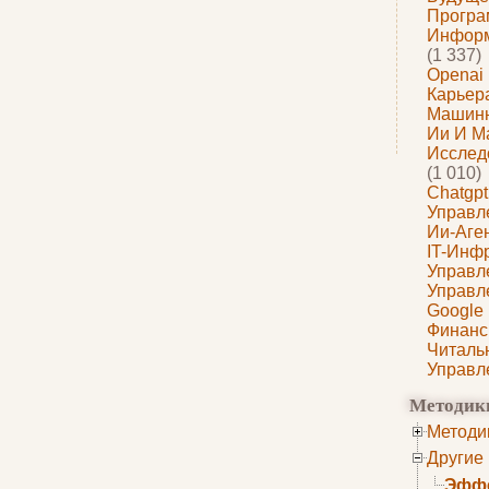
Програ
Информ
(1 337)
Openai
Карьера
Машин
Ии И М
Исслед
(1 010)
Chatgpt
Управл
Ии-Аге
IT-Инф
Управл
Управл
Google
Финанс
Читаль
Управл
Методик
Методи
Другие
Эффе