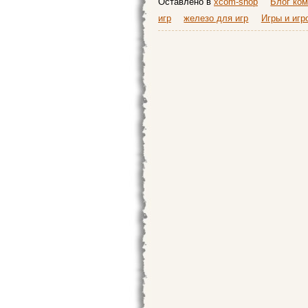
Оставлено в
xcom-shop
Блог ко
игр
железо для игр
Игры и игр