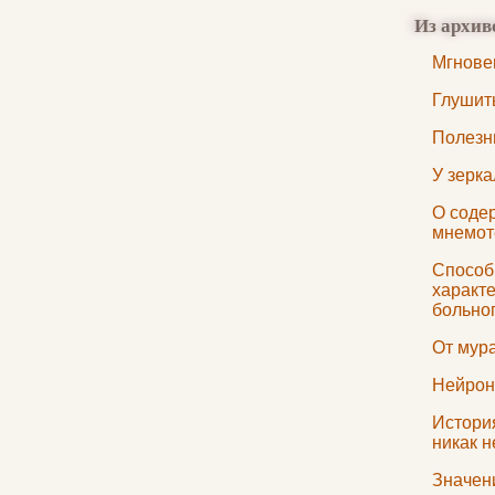
Из архив
Мгнове
Глушит
Полезн
У зерка
О соде
мнемот
Способ,
характ
больно
От мур
Нейрон
История
никак н
Значен