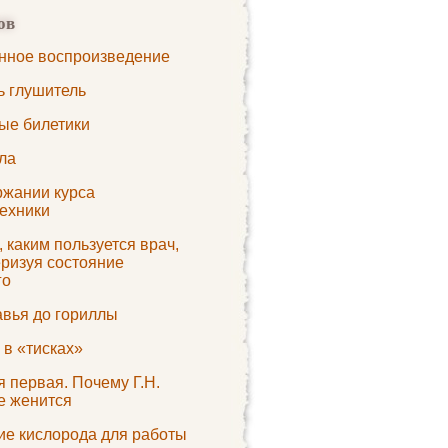
ов
нное воспроизведение
ь глушитель
ые билетики
ла
ржании курса
ехники
 каким пользуется врач,
еризуя состояние
го
авья до гориллы
 в «тисках»
 первая. Почему Г.Н.
е женится
ие кислорода для работы