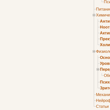
Пс
Питани
Химиче
Анти
Ноо
Акти
Прек
Холи
Физиол
Осно
Уров
Пере
Об
Псих
Зрит
Механи
Нейроф
Статьи