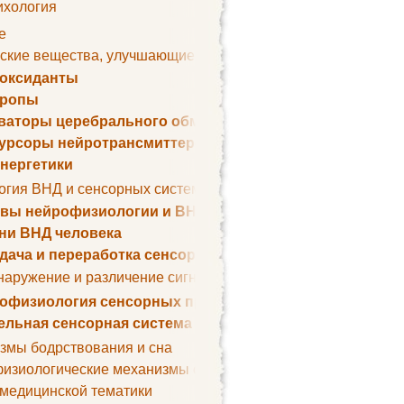
ихология
е
ские вещества, улучшающие умственные способности
оксиданты
тропы
ваторы церебрального обмена веществ
урсоры нейротрансмиттеров
нергетики
огия ВНД и сенсорных систем
вы нейрофизиологии и ВНД
ни ВНД человека
дача и переработка сенсорных сигналов
наружение и различение сигналов. Сенсорная рецепция
офизиология сенсорных процессов
ельная сенсорная система
змы бодрствования и сна
изиологические механизмы сна
 медицинской тематики